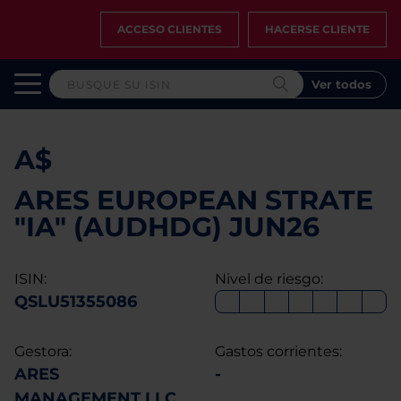
ACCESO CLIENTES
HACERSE CLIENTE
Ver todos
A$
ARES EUROPEAN STRATE
"IA" (AUDHDG) JUN26
ISIN:
Nivel de riesgo:
QSLU51355086
Gestora:
Gastos corrientes:
ARES
-
MANAGEMENT LLC