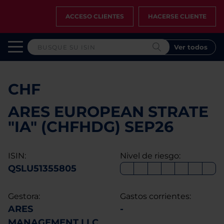
ACCESO CLIENTES
HACERSE CLIENTE
Ver todos
CHF
ARES EUROPEAN STRATE
"IA" (CHFHDG) SEP26
ISIN:
Nivel de riesgo:
QSLU51355805
Gestora:
Gastos corrientes:
ARES
-
MANAGEMENT LLC