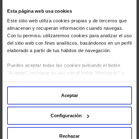
Esta página web usa cookies
Este sitio web utiliza cookies propias y de terceros que
almacenan y recuperan información cuando navegas.
Con tu permiso, utilizaremos cookies para analizar el uso
del sitio web con fines analíticos, basándonos en un perfil
elaborado a partir de tus hábitos de navegación.
Puedes aceptar todas las cookies pulsando el botón
“Aceptar”, rechazar su uso con el botón “Rechazar”, o
He leído
la política de privacidad
y consiento el
configurar tus preferencias mediante el botón
tratamiento de mis datos personales.
“Configuración”. Consulta nuestra
Política
de Cookies
para más información.
Aceptar
Configuración
Rechazar