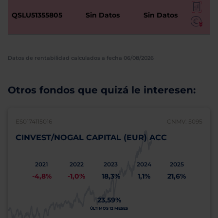
QSLU51355805
Sin Datos
Sin Datos
Datos de rentabilidad calculados a fecha 06/08/2026
Otros fondos que quizá le interesen:
ES0174115016
CNMV: 5095
CINVEST/NOGAL CAPITAL (EUR) ACC
2021
2022
2023
2024
2025
-4,8%
-1,0%
18,3%
1,1%
21,6%
23,59%
ÚLTIMOS 12 MESES