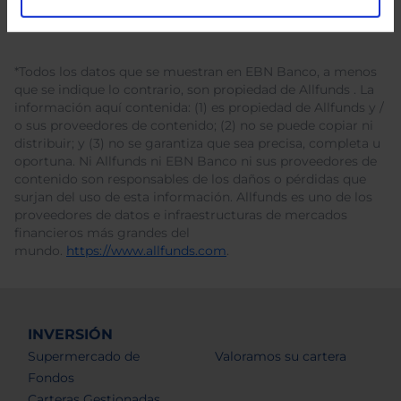
*Todos los datos que se muestran en EBN Banco, a menos
que se indique lo contrario, son propiedad de Allfunds . La
información aquí contenida: (1) es propiedad de Allfunds y /
o sus proveedores de contenido; (2) no se puede copiar ni
distribuir; y (3) no se garantiza que sea precisa, completa u
oportuna. Ni Allfunds ni EBN Banco ni sus proveedores de
contenido son responsables de los daños o pérdidas que
surjan del uso de esta información. Allfunds es uno de los
proveedores de datos e infraestructuras de mercados
financieros más grandes del
mundo.
https://www.allfunds.com
.
INVERSIÓN
Supermercado de
Valoramos su cartera
Fondos
Carteras Gestionadas