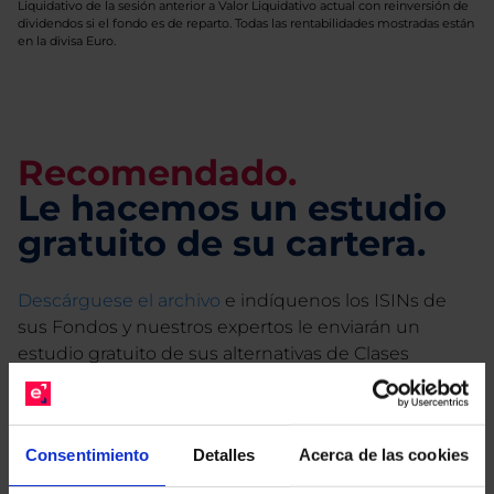
Liquidativo de la sesión anterior a Valor Liquidativo actual con reinversión de
dividendos si el fondo es de reparto. Todas las rentabilidades mostradas están
en la divisa Euro.
Recomendado.
Le hacemos un estudio
gratuito de su cartera.
Descárguese el archivo
e indíquenos los ISINs de
sus Fondos y nuestros expertos le enviarán un
estudio gratuito de sus alternativas de Clases
Limpias con las que podrá ahorrar en sus costes.
Consentimiento
Detalles
Acerca de las cookies