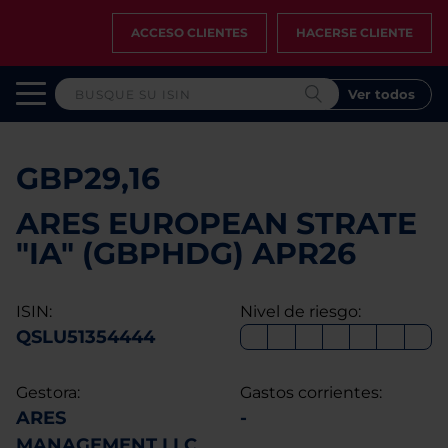
ACCESO CLIENTES
HACERSE CLIENTE
Ver todos
GBP29,16
ARES EUROPEAN STRATE
"IA" (GBPHDG) APR26
ISIN:
Nivel de riesgo:
QSLU51354444
Gestora:
Gastos corrientes:
ARES
-
MANAGEMENT LLC