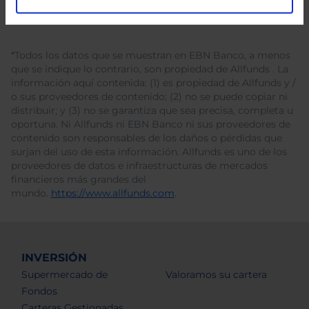
*Todos los datos que se muestran en EBN Banco, a menos
que se indique lo contrario, son propiedad de Allfunds . La
información aquí contenida: (1) es propiedad de Allfunds y /
o sus proveedores de contenido; (2) no se puede copiar ni
distribuir; y (3) no se garantiza que sea precisa, completa u
oportuna. Ni Allfunds ni EBN Banco ni sus proveedores de
contenido son responsables de los daños o pérdidas que
surjan del uso de esta información. Allfunds es uno de los
proveedores de datos e infraestructuras de mercados
financieros más grandes del
mundo.
https://www.allfunds.com
.
INVERSIÓN
Supermercado de
Valoramos su cartera
Fondos
Carteras Gestionadas