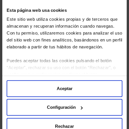
Esta página web usa cookies
Este sitio web utiliza cookies propias y de terceros que
almacenan y recuperan información cuando navegas.
Con tu permiso, utilizaremos cookies para analizar el uso
del sitio web con fines analíticos, basándonos en un perfil
elaborado a partir de tus hábitos de navegación.
Puedes aceptar todas las cookies pulsando el botón
“Aceptar”, rechazar su uso con el botón “Rechazar”, o
He leído
la política de privacidad
y consiento el
configurar tus preferencias mediante el botón
tratamiento de mis datos personales.
“Configuración”. Consulta nuestra
Política
de Cookies
para más información.
Aceptar
Configuración
Rechazar