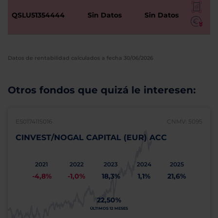
QSLU51354444
Sin Datos
Sin Datos
Datos de rentabilidad calculados a fecha 30/06/2026
Otros fondos que quizá le interesen:
ES0174115016
CNMV: 5095
CINVEST/NOGAL CAPITAL (EUR) ACC
2021
2022
2023
2024
2025
-4,8%
-1,0%
18,3%
1,1%
21,6%
22,50%
ÚLTIMOS 12 MESES