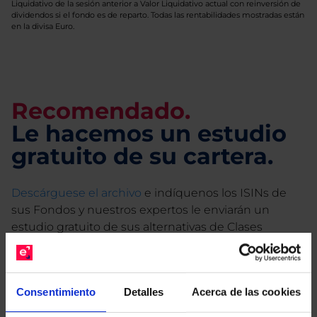
Liquidativo de la sesión anterior a Valor Liquidativo actual con reinversión de
dividendos si el fondo es de reparto. Todas las rentabilidades mostradas están
en la divisa Euro.
Recomendado.
Le hacemos un estudio
gratuito de su cartera.
Descárguese el archivo
e indíquenos los ISINs de
sus Fondos y nuestros expertos le enviarán un
estudio gratuito de sus alternativas de Clases
Limpias con las que podrá ahorrar en sus costes.
Consentimiento
Detalles
Acerca de las cookies