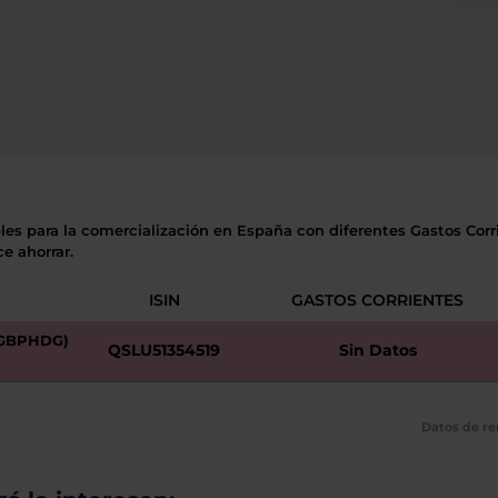
les para la comercialización en España con diferentes Gastos Corri
e ahorrar.
ISIN
GASTOS CORRIENTES
(GBPHDG)
QSLU51354519
Sin Datos
Datos de re