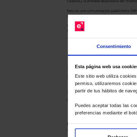
Gestora y la entidad depositaria del mismo 
Esto es una comunicación publicitaria. E
para el inversor antes de tomar una decisió
Los datos de rentabilidad mostrados hacen r
anterior a Valor Liquidativo actual con rein
Consentimiento
Recomendad
Esta página web usa cookie
Le hacemos un
Este sitio web utiliza cooki
permiso, utilizaremos cookies
partir de tus hábitos de nave
Descárguese el archivo
e ind
de sus alternativas de Clases
Puedes aceptar todas las coo
preferencias mediante el bot