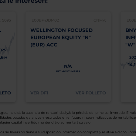
á le interesen:
 5095
IE00BF4JDM02
CNMV:
IE00
L
WELLINGTON FOCUSED
BNY
EUROPEAN EQUITY "N"
INF
(EUR) ACC
"W"
025
1,6%
202
14,
N/A
ÚLTIMOS 12 MESES
LETO
VER DFI
VER FOLLETO
os, incluida la ausencia de rentabilidad y/o la pérdida del principal invertido. El valo
idades pasadas garanticen resultados en el futuro ni sean indicativas de rentabilidad
quier capital invertido mantendrá o aumentará su valor.
os de Inversión tiene a su disposición información completa y relativa a dicho Fond