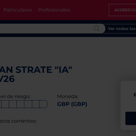
Particulares
Profesionales
ACCESO CL
Ver todos lo
N STRATE "IA"
V26
vel de riesgo:
Moneda:
GBP (GBP)
stos corrientes: