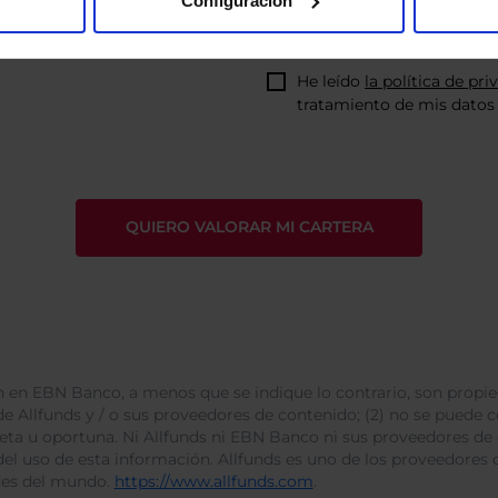
Configuración
He leído
la política de pri
tratamiento de mis datos 
 en EBN Banco, a menos que se indique lo contrario, son propie
e Allfunds y / o sus proveedores de contenido; (2) no se puede cop
leta u oportuna. Ni Allfunds ni EBN Banco ni sus proveedores de
del uso de esta información. Allfunds es uno de los proveedores d
des del mundo.
https://www.allfunds.com
.