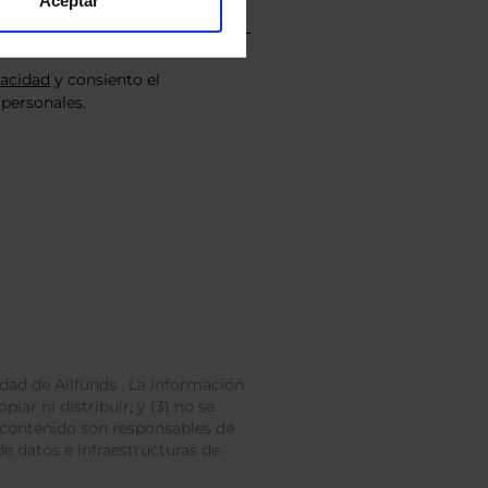
Aceptar
vacidad
y consiento el
personales.
dad de Allfunds . La información
iar ni distribuir; y (3) no se
 contenido son responsables de
e datos e infraestructuras de