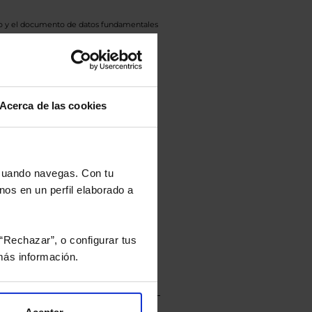
eto y el documento de datos fundamentales
opte.
culan de Valor Liquidativo de la sesión
tán en la divisa Euro.
Acerca de las cookies
rtera.
 cuando navegas. Con tu
nos en un perfil elaborado a
nviarán un estudio gratuito
“Rechazar”, o configurar tus
ás información.