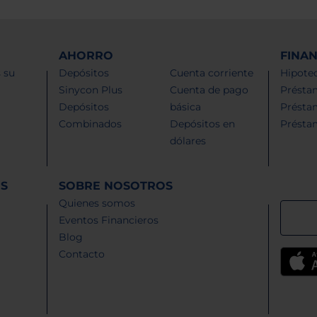
AHORRO
FINA
 su
Depósitos
Cuenta corriente
Hipotec
Sinycon Plus
Cuenta de pago
Présta
Depósitos
básica
Présta
Combinados
Depósitos en
Présta
dólares
ES
SOBRE NOSOTROS
Quienes somos
Eventos Financieros
Blog
Contacto