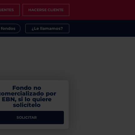
IENTES
HACERSE CLIENTE
s fondos
¿Le llamamos?
Fondo no
comercializado por
EBN, si lo quiere
solicítelo
SOLICITAR