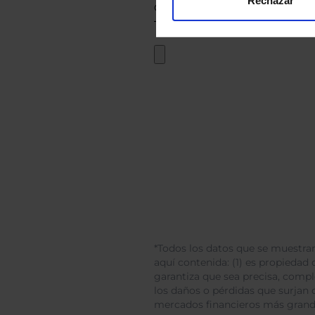
Rechazar
*Todos los datos que se muestran
aquí contenida: (1) es propiedad d
garantiza que sea precisa, comp
los daños o pérdidas que surjan 
mercados financieros más gran