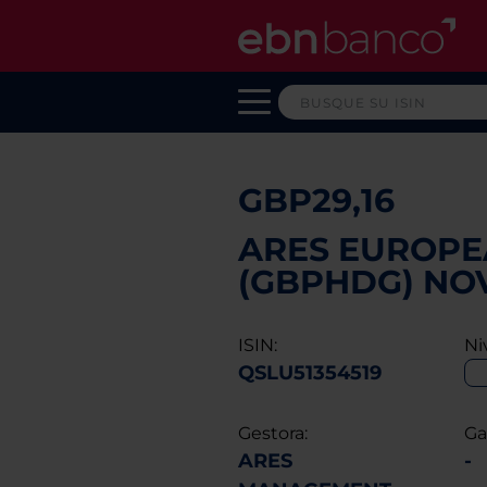
GBP29,16
ARES EUROPEA
(GBPHDG) NO
ISIN:
Ni
QSLU51354519
Gestora:
Ga
ARES
-