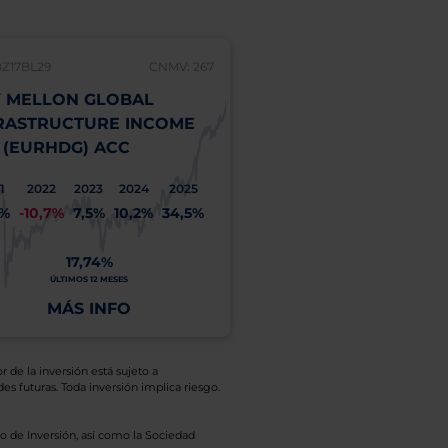
BZ17BL29
CNMV: 267
 MELLON GLOBAL
RASTRUCTURE INCOME
 (EURHDG) ACC
1
2022
2023
2024
2025
1%
-10,7%
7,5%
10,2%
34,5%
17,74%
ÚLTIMOS 12 MESES
MÁS INFO
r de la inversión está sujeto a
es futuras. Toda inversión implica riesgo.
o de Inversión, así como la Sociedad