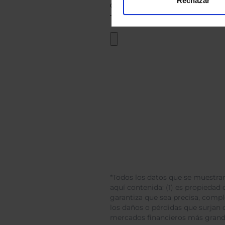
Rechazar
*Todos los datos que se muestran
aquí contenida: (1) es propiedad d
garantiza que sea precisa, comp
los daños o pérdidas que surjan 
mercados financieros más gran