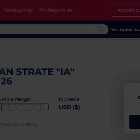
Particulares
Profesionales
ACCESO CL
Ver todos lo
N STRATE "IA"
P26
vel de riesgo:
Moneda:
USD ($)
stos corrientes: