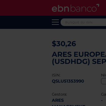
$30,26
ARES EUROPEA
(USDHDG) SE
ISIN:
Ni
QSLU51353990
Gestora:
Ga
ARES
-