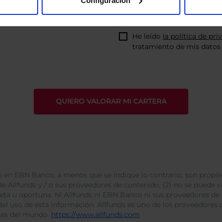
Configuración
He leído
la política de pri
tratamiento de mis datos 
 en EBN Banco, a menos que se indique lo contrario, son propie
e Allfunds y / o sus proveedores de contenido; (2) no se puede cop
leta u oportuna. Ni Allfunds ni EBN Banco ni sus proveedores de
del uso de esta información. Allfunds es uno de los proveedores d
des del mundo.
https://www.allfunds.com
.