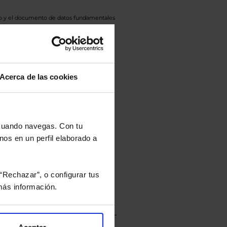
eto y el documento de datos fundamentales
opte.
culan de Valor Liquidativo de la sesión
tán en la divisa Euro.
Acerca de las cookies
rtera.
 cuando navegas. Con tu
nos en un perfil elaborado a
nviarán un estudio gratuito
“Rechazar”, o configurar tus
ás información.