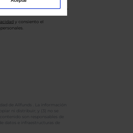
Aceptar
vacidad
y consiento el
personales.
dad de Allfunds . La información
iar ni distribuir; y (3) no se
 contenido son responsables de
e datos e infraestructuras de