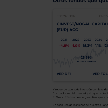
Otros fondos que quiz
ES0174115016
CNMV:
CINVEST/NOGAL CAPITA
(EUR) ACC
2021
2022
2023
2024
2
-4,8%
-1,0%
18,3%
1,1%
2
23,59%
ÚLTIMOS 12 MESES
VER DFI
VER FOL
Y recuerde que toda inversión conlleva riesg
fluctuaciones del mercado, sin que rentabil
El Grupo EBN no puede garantizar que cual
En cada una de las fichas de nuestros Fond