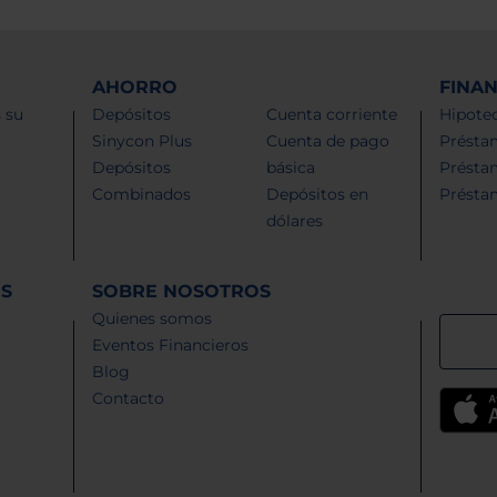
AHORRO
FINA
 su
Depósitos
Cuenta corriente
Hipotec
Sinycon Plus
Cuenta de pago
Présta
Depósitos
básica
Présta
Combinados
Depósitos en
Présta
dólares
ES
SOBRE NOSOTROS
Quienes somos
Eventos Financieros
Blog
Contacto