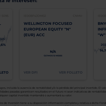
á le interesen:
 5095
IE00BF4JDM02
CNMV:
IE00
L
WELLINGTON FOCUSED
BNY
EUROPEAN EQUITY "N"
INF
(EUR) ACC
"W"
025
1,6%
202
14,
N/A
ÚLTIMOS 12 MESES
LETO
VER DFI
VER FOLLETO
os, incluida la ausencia de rentabilidad y/o la pérdida del principal invertido. El valo
idades pasadas garanticen resultados en el futuro ni sean indicativas de rentabilidad
quier capital invertido mantendrá o aumentará su valor.
os de Inversión tiene a su disposición información completa y relativa a dicho Fond