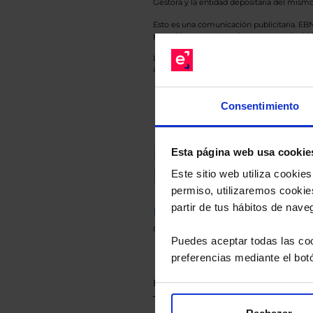
Gestora y la entidad depositaria del mismo 
Esto es una comunicación publicitaria. E
para el inversor antes de tomar una decisió
Los datos de rentabilidad mostrados hacen r
anterior a Valor Liquidativo actual con rein
Consentimiento
Recomendad
Esta página web usa cookie
Le hacemos un
Este sitio web utiliza cooki
permiso, utilizaremos cookies
partir de tus hábitos de nave
Descárguese el archivo
e ind
de sus alternativas de Clases
Puedes aceptar todas las coo
preferencias mediante el bot