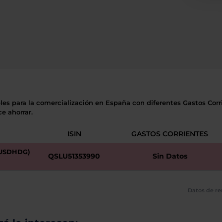
les para la comercialización en España con diferentes Gastos Corri
e ahorrar.
ISIN
GASTOS CORRIENTES
(USDHDG)
QSLU51353990
Sin Datos
Datos de re