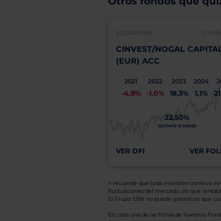
Otros fondos que quiz
ES0174115016
CNMV:
CINVEST/NOGAL CAPITA
(EUR) ACC
2021
2022
2023
2024
2
-4,8%
-1,0%
18,3%
1,1%
2
22,50%
ÚLTIMOS 12 MESES
VER DFI
VER FOL
Y recuerde que toda inversión conlleva riesg
fluctuaciones del mercado, sin que rentabil
El Grupo EBN no puede garantizar que cual
En cada una de las fichas de nuestros Fond