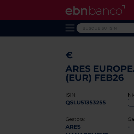
€
ARES EUROPEA
(EUR) FEB26
ISIN:
Ni
QSLU51353255
Gestora:
Ga
ARES
-