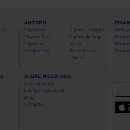
AHORRO
FINA
 su
Depósitos
Cuenta corriente
Hipotec
Sinycon Plus
Cuenta de pago
Présta
Depósitos
básica
Présta
Combinados
Depósitos en
Présta
dólares
ES
SOBRE NOSOTROS
Quienes somos
Eventos Financieros
Blog
Contacto