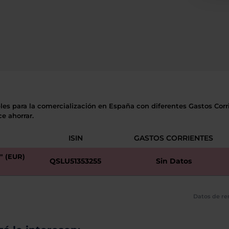
les para la comercialización en España con diferentes Gastos Corri
e ahorrar.
ISIN
GASTOS CORRIENTES
 (EUR)
QSLU51353255
Sin Datos
Datos de re