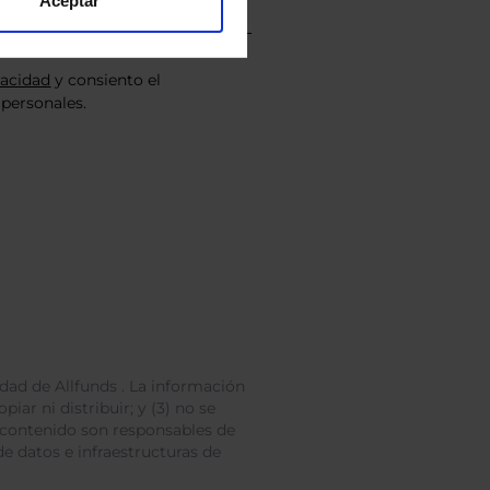
Aceptar
vacidad
y consiento el
personales.
dad de Allfunds . La información
iar ni distribuir; y (3) no se
 contenido son responsables de
e datos e infraestructuras de