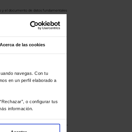
eto y el documento de datos fundamentales
opte.
culan de Valor Liquidativo de la sesión
tán en la divisa Euro.
Acerca de las cookies
rtera.
 cuando navegas. Con tu
nos en un perfil elaborado a
nviarán un estudio gratuito
“Rechazar”, o configurar tus
ás información.