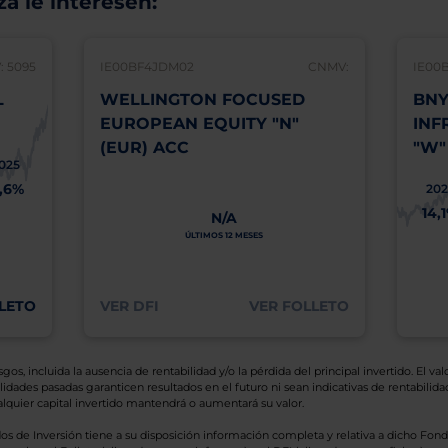
á le interesen:
 5095
IE00BF4JDM02
CNMV:
IE00
L
WELLINGTON FOCUSED
BNY
EUROPEAN EQUITY "N"
INF
(EUR) ACC
"W"
025
1,6%
202
14,
N/A
ÚLTIMOS 12 MESES
LETO
VER DFI
VER FOLLETO
os, incluida la ausencia de rentabilidad y/o la pérdida del principal invertido. El valo
idades pasadas garanticen resultados en el futuro ni sean indicativas de rentabilidad
quier capital invertido mantendrá o aumentará su valor.
os de Inversión tiene a su disposición información completa y relativa a dicho Fond