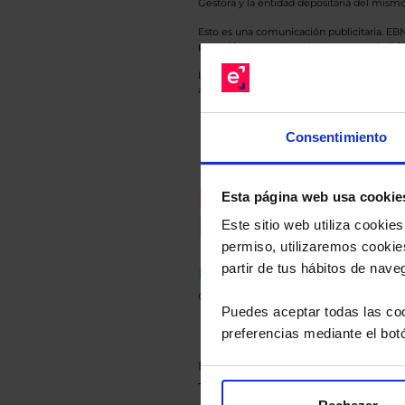
Gestora y la entidad depositaria del mismo 
Esto es una comunicación publicitaria. E
para el inversor antes de tomar una decisió
Los datos de rentabilidad mostrados hacen r
anterior a Valor Liquidativo actual con rein
Consentimiento
Recomendad
Esta página web usa cookie
Le hacemos un
Este sitio web utiliza cooki
permiso, utilizaremos cookies
partir de tus hábitos de nave
Descárguese el archivo
e ind
de sus alternativas de Clases
Puedes aceptar todas las coo
preferencias mediante el bot