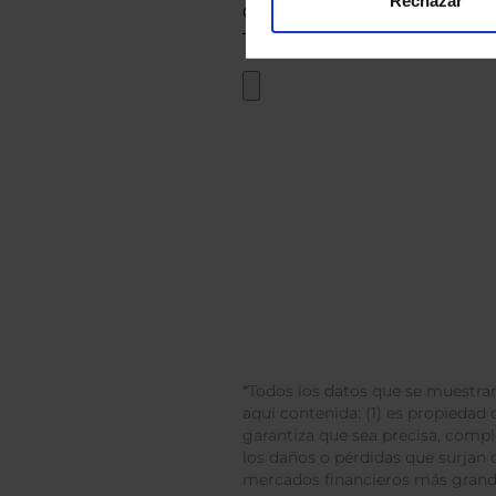
Rechazar
*Todos los datos que se muestran
aquí contenida: (1) es propiedad d
garantiza que sea precisa, comp
los daños o pérdidas que surjan 
mercados financieros más gran