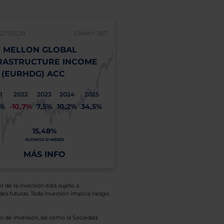
BZ17BL29
CNMV: 267
 MELLON GLOBAL
RASTRUCTURE INCOME
 (EURHDG) ACC
1
2022
2023
2024
2025
1%
-10,7%
7,5%
10,2%
34,5%
15,48%
ÚLTIMOS 12 MESES
MÁS INFO
r de la inversión está sujeto a
es futuras. Toda inversión implica riesgo.
o de Inversión, así como la Sociedad