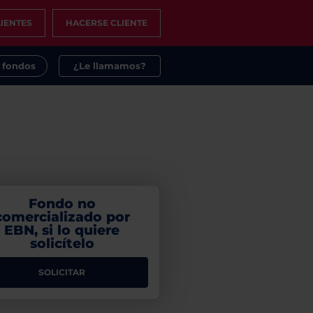
IENTES
HACERSE CLIENTE
s fondos
¿Le llamamos?
Fondo no
comercializado por
EBN, si lo quiere
solicítelo
SOLICITAR