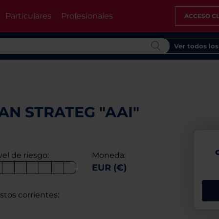
Particulares
Profesionales
ACCESO CL
Ver todos lo
N STRATEG "AAI"
vel de riesgo:
Moneda:
EUR (€)
stos corrientes: