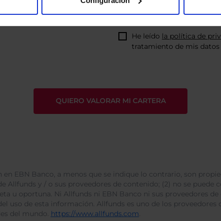
Configuración
He leído
la política de pri
tratamiento de mis datos 
 en EBN Banco, a menos que se indique lo contrario, son propie
e Allfunds y / o sus proveedores de contenido; (2) no se puede cop
leta u oportuna. Ni Allfunds ni EBN Banco ni sus proveedores de
del uso de esta información. Allfunds es uno de los proveedores d
des del mundo.
https://www.allfunds.com
.