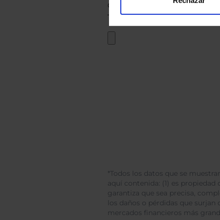
Rechazar
*Todos los datos que se muestran
aquí contenida: (1) es propiedad d
garantiza que sea precisa, comp
los daños o pérdidas que surjan 
mercados financieros más gran