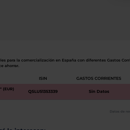
les para la comercialización en España con diferentes Gastos Corri
e ahorrar.
ISIN
GASTOS CORRIENTES
 (EUR)
QSLU51353339
Sin Datos
Datos de re