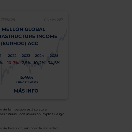
BZ17BL29
CNMV: 267
 MELLON GLOBAL
RASTRUCTURE INCOME
 (EURHDG) ACC
1
2022
2023
2024
2025
1%
-10,7%
7,5%
10,2%
34,5%
15,48%
ÚLTIMOS 12 MESES
MÁS INFO
r de la inversión está sujeto a
es futuras. Toda inversión implica riesgo.
o de Inversión, así como la Sociedad