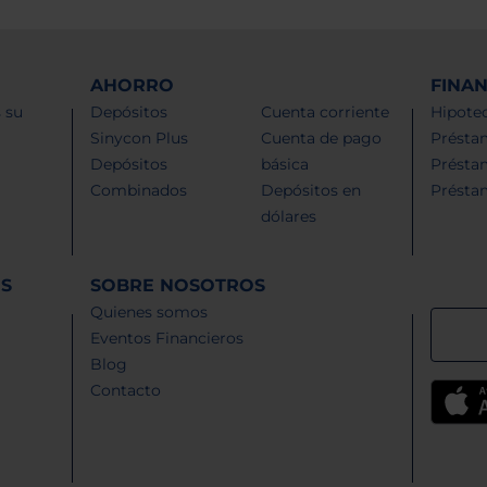
AHORRO
FINA
 su
Depósitos
Cuenta corriente
Hipotec
Sinycon Plus
Cuenta de pago
Présta
Depósitos
básica
Présta
Combinados
Depósitos en
Présta
dólares
ES
SOBRE NOSOTROS
Quienes somos
Eventos Financieros
Blog
Contacto