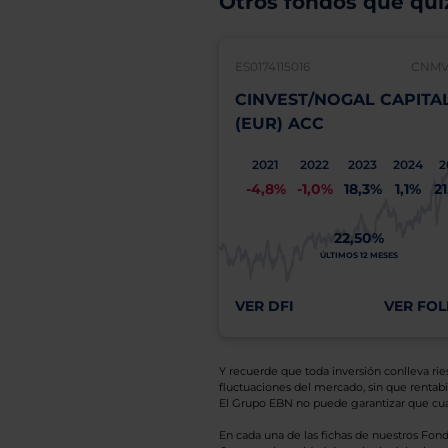
Otros fondos que quiz
ES0174115016
CNMV:
CINVEST/NOGAL CAPITA
(EUR) ACC
2021
2022
2023
2024
2
-4,8%
-1,0%
18,3%
1,1%
2
22,50%
ÚLTIMOS 12 MESES
VER DFI
VER FOL
Y recuerde que toda inversión conlleva riesg
fluctuaciones del mercado, sin que rentabil
El Grupo EBN no puede garantizar que cual
En cada una de las fichas de nuestros Fond