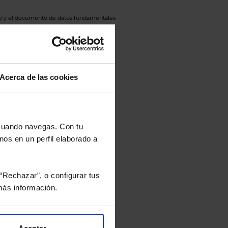
eto y el documento de datos fundamentales
opte.
culan de Valor Liquidativo de la sesión
tán en la divisa Euro.
Acerca de las cookies
rtera.
 cuando navegas. Con tu
nos en un perfil elaborado a
nviarán un estudio gratuito
“Rechazar”, o configurar tus
ás información.