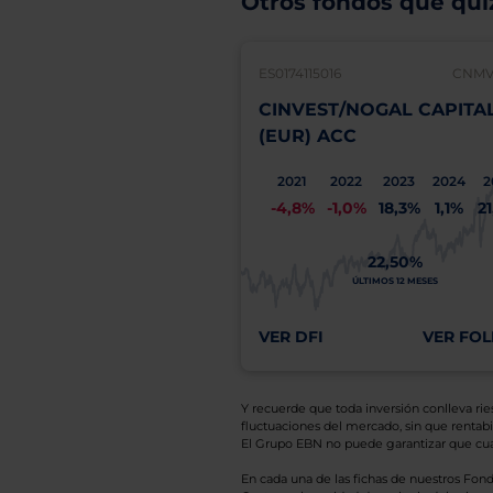
Otros fondos que quiz
ES0174115016
CNMV:
CINVEST/NOGAL CAPITA
(EUR) ACC
2021
2022
2023
2024
2
-4,8%
-1,0%
18,3%
1,1%
2
22,50%
ÚLTIMOS 12 MESES
VER DFI
VER FOL
Y recuerde que toda inversión conlleva riesg
fluctuaciones del mercado, sin que rentabil
El Grupo EBN no puede garantizar que cual
En cada una de las fichas de nuestros Fond