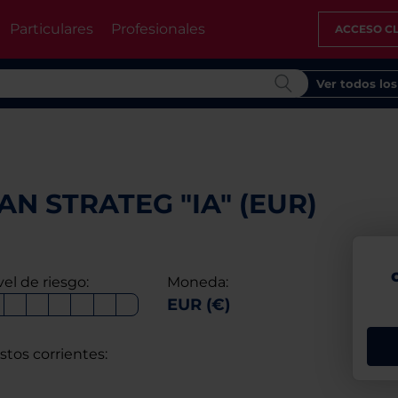
Particulares
Profesionales
ACCESO CL
Ver todos lo
N STRATEG "IA" (EUR)
vel de riesgo:
Moneda:
EUR (€)
stos corrientes: