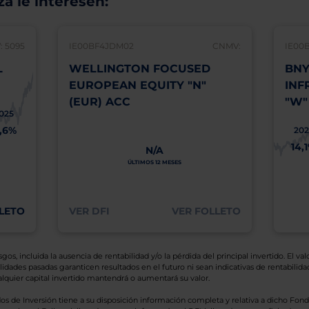
á le interesen:
 5095
IE00BF4JDM02
CNMV:
IE00
L
WELLINGTON FOCUSED
BNY
EUROPEAN EQUITY "N"
INF
(EUR) ACC
"W"
025
1,6%
202
14,
N/A
ÚLTIMOS 12 MESES
LETO
VER DFI
VER FOLLETO
os, incluida la ausencia de rentabilidad y/o la pérdida del principal invertido. El valo
idades pasadas garanticen resultados en el futuro ni sean indicativas de rentabilidad
quier capital invertido mantendrá o aumentará su valor.
os de Inversión tiene a su disposición información completa y relativa a dicho Fond