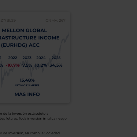
BZ17BL29
CNMV: 267
 MELLON GLOBAL
RASTRUCTURE INCOME
 (EURHDG) ACC
1
2022
2023
2024
2025
1%
-10,7%
7,5%
10,2%
34,5%
15,48%
ÚLTIMOS 12 MESES
MÁS INFO
r de la inversión está sujeto a
es futuras. Toda inversión implica riesgo.
o de Inversión, así como la Sociedad