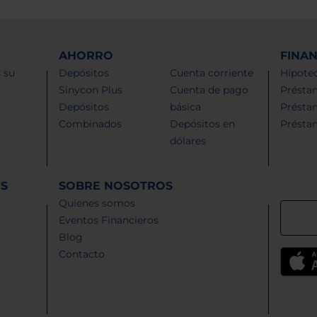
AHORRO
FINA
 su
Depósitos
Cuenta corriente
Hipotec
Sinycon Plus
Cuenta de pago
Présta
Depósitos
básica
Présta
Combinados
Depósitos en
Présta
dólares
ES
SOBRE NOSOTROS
Quienes somos
Eventos Financieros
Blog
Contacto