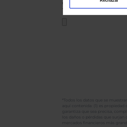
Rechazar
*Todos los datos que se muestran
aquí contenida: (1) es propiedad d
garantiza que sea precisa, comp
los daños o pérdidas que surjan 
mercados financieros más gran