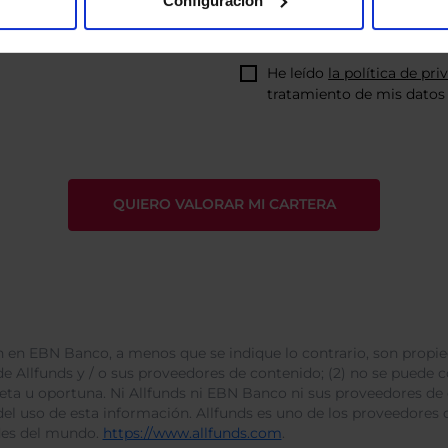
Configuración
He leído
la política de pri
tratamiento de mis datos 
 en EBN Banco, a menos que se indique lo contrario, son propie
e Allfunds y / o sus proveedores de contenido; (2) no se puede cop
leta u oportuna. Ni Allfunds ni EBN Banco ni sus proveedores de
del uso de esta información. Allfunds es uno de los proveedores d
des del mundo.
https://www.allfunds.com
.