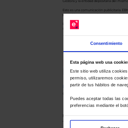
Gestora y la entidad depositaria del mismo 
Esto es una comunicación publicitaria. E
para el inversor antes de tomar una decisió
Los datos de rentabilidad mostrados hacen r
anterior a Valor Liquidativo actual con rein
Consentimiento
Recomendad
Esta página web usa cookie
Le hacemos un
Este sitio web utiliza cooki
permiso, utilizaremos cookies
partir de tus hábitos de nave
Descárguese el archivo
e ind
de sus alternativas de Clases
Puedes aceptar todas las coo
preferencias mediante el bot