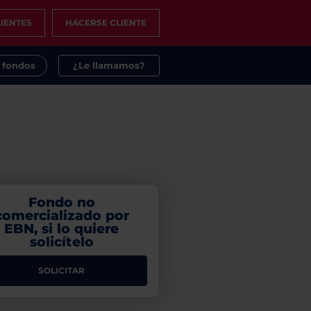
IENTES
HACERSE CLIENTE
s fondos
¿Le llamamos?
Fondo no
comercializado por
EBN, si lo quiere
solicítelo
SOLICITAR