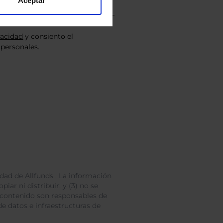
Aceptar
vacidad
y consiento el
personales.
dad de Allfunds . La información
iar ni distribuir; y (3) no se
 contenido son responsables de
e datos e infraestructuras de