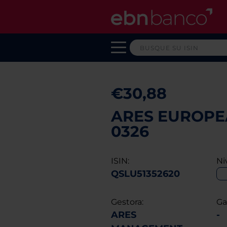
€30,88
ARES EUROPEA
0326
ISIN:
Ni
QSLU51352620
Gestora:
Ga
ARES
-