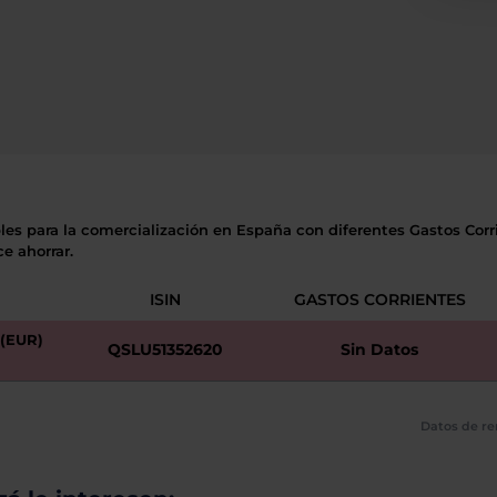
les para la comercialización en España con diferentes Gastos Corri
e ahorrar.
ISIN
GASTOS CORRIENTES
(EUR)
QSLU51352620
Sin Datos
Datos de re