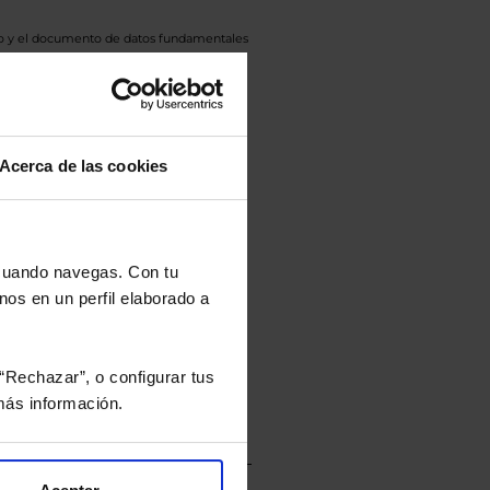
eto y el documento de datos fundamentales
opte.
culan de Valor Liquidativo de la sesión
tán en la divisa Euro.
Acerca de las cookies
rtera.
 cuando navegas. Con tu
nos en un perfil elaborado a
nviarán un estudio gratuito
“Rechazar”, o configurar tus
ás información.