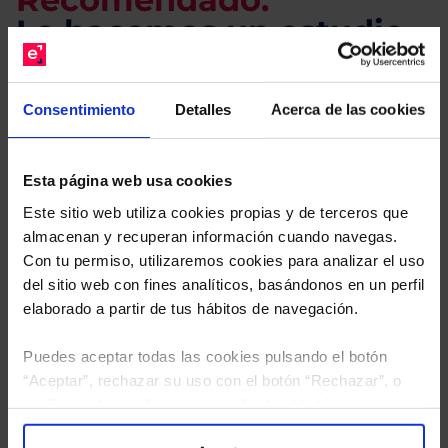
Le hacemos un estudio
gratuito de su cartera.
Consentimiento
Detalles
Acerca de las cookies
Descárguese el archivo
e indíquenos los ISINs de
sus Fondos y nuestros expertos le enviarán un
estudio gratuito de sus alternativas de Clases
Esta página web usa cookies
Limpias con las que podrá ahorrar en sus costes.
Este sitio web utiliza cookies propias y de terceros que
almacenan y recuperan información cuando navegas.
Con tu permiso, utilizaremos cookies para analizar el uso
del sitio web con fines analíticos, basándonos en un perfil
elaborado a partir de tus hábitos de navegación.
Puedes aceptar todas las cookies pulsando el botón
“Aceptar”, rechazar su uso con el botón “Rechazar”, o
configurar tus preferencias mediante el botón
“Configuración”. Consulta nuestra
Política