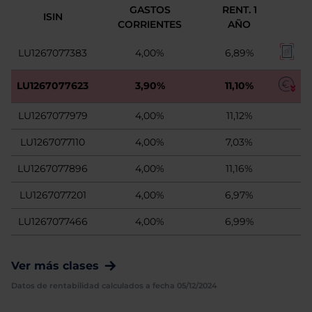
GASTOS
RENT. 1
ISIN
CORRIENTES
AÑO
LU1267077383
4,00%
6,89%
LU1267077623
3,90%
11,10%
LU1267077979
4,00%
11,12%
LU1267077110
4,00%
7,03%
LU1267077896
4,00%
11,16%
LU1267077201
4,00%
6,97%
LU1267077466
4,00%
6,99%
Ver más clases
Datos de rentabilidad calculados a fecha 05/12/2024