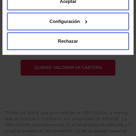
de Cookies
para más información.
Aceptar
Configuración
He leído
la política de privacidad
y consiento el
tratamiento de mis datos personales.
Rechazar
*Todos los datos que se muestran en EBN Banco, a menos
que se indique lo contrario, son propiedad de Allfunds . La
información aquí contenida: (1) es propiedad de Allfunds y /
o sus proveedores de contenido; (2) no se puede copiar ni