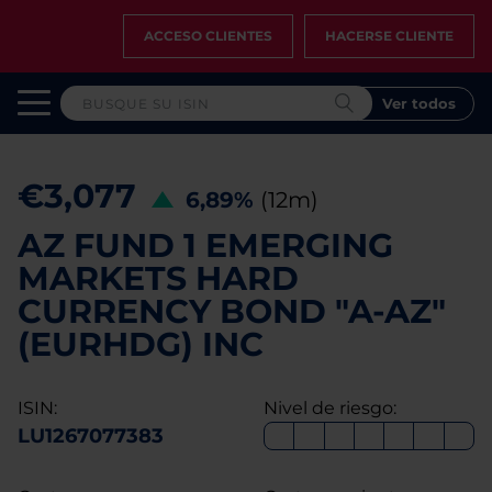
ACCESO CLIENTES
HACERSE CLIENTE
Ver todos
€3,077
6,89%
(12m)
AZ FUND 1 EMERGING
MARKETS HARD
CURRENCY BOND "A-AZ"
(EURHDG) INC
ISIN:
Nivel de riesgo:
LU1267077383