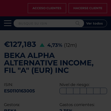
ACCESO CLIENTES
HACERSE CLIENTE
Ver todos
€127,183
4,73%
(12m)
BEKA ALPHA
ALTERNATIVE INCOME,
FIL "A" (EUR) INC
ISIN:
Nivel de riesgo:
ES0110163005
Gestora:
Gastos corrientes: