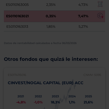
ES0110163005
2,35%
4,73%
ES0110163021
0,35%
7,47%
ES0110163013
1,85%
5,27%
Datos de rentabilidad calculados a fecha 06/03/2026
Otros fondos que quizá le interesen:
ES0174115016
CNMV: 5095
CINVEST/NOGAL CAPITAL (EUR) ACC
2021
2022
2023
2024
2025
-4,8%
-1,0%
18,3%
1,1%
21,6%