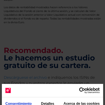
Los datos de rentabilidad mostrados hacen referencia a los Valores
Liquidativos del Fondo al cierre de la última sesión, y se calculan de Valor
Liquidativo de la sesión anterior a Valor Liquidativo actual con reinversión de
dividendos si el fondo es de reparto. Todas las rentabilidades mostradas están
en la divisa Euro.
Recomendado.
Le hacemos un estudio
gratuito de su cartera.
Descárguese el archivo
e indíquenos los ISINs de
sus Fondos y nuestros expertos le enviarán un
estudio gratuito de sus alternativas de Clases
Limpias con las que podrá ahorrar en sus costes.
Consentimiento
Detalles
Acerca de las cookies