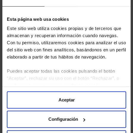
Esta página web usa cookies
Este sitio web utiliza cookies propias y de terceros que
almacenan y recuperan información cuando navegas.
Con tu permiso, utilizaremos cookies para analizar el uso
del sitio web con fines analíticos, basándonos en un perfil
elaborado a partir de tus hábitos de navegación.
Puedes aceptar todas las cookies pulsando el botón
“Aceptar”, rechazar su uso con el botón “Rechazar”, o
configurar tus preferencias mediante el botón
He leído
la política de privacidad
y consiento el
“Configuración”. Consulta nuestra
Política
tratamiento de mis datos personales.
de Cookies
para más información.
Aceptar
Configuración