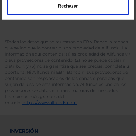
Rechazar
*Todos los datos que se muestran en EBN Banco, a menos
que se indique lo contrario, son propiedad de Allfunds . La
información aquí contenida: (1) es propiedad de Allfunds y /
o sus proveedores de contenido; (2) no se puede copiar ni
distribuir; y (3) no se garantiza que sea precisa, completa u
oportuna. Ni Allfunds ni EBN Banco ni sus proveedores de
contenido son responsables de los daños o pérdidas que
surjan del uso de esta información. Allfunds es uno de los
proveedores de datos e infraestructuras de mercados
financieros más grandes del
mundo.
https://www.allfunds.com
.
INVERSIÓN