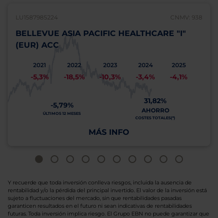
LU1587985224
CNMV: 938
BELLEVUE ASIA PACIFIC HEALTHCARE "I"
(EUR) ACC
2021
2022
2023
2024
2025
-5,3%
-18,5%
-10,3%
-3,4%
-4,1%
31,82%
-5,79%
AHORRO
ÚLTIMOS 12 MESES
COSTES TOTALES(*)
MÁS INFO
Y recuerde que toda inversión conlleva riesgos, incluida la ausencia de
rentabilidad y/o la pérdida del principal invertido. El valor de la inversión está
sujeto a fluctuaciones del mercado, sin que rentabilidades pasadas
garanticen resultados en el futuro ni sean indicativas de rentabilidades
futuras. Toda inversión implica riesgo. El Grupo EBN no puede garantizar que