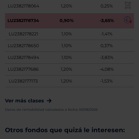
LU2382178064
1,20%
0,25%
LU2382178734
0,90%
-3,65%
LU2382178221
1,10%
-1,41%
LU2382178650
1,10%
0,37%
LU2382178494
1,10%
-3,83%
LU2382177686
1,20%
-4,08%
LU2382177173
1,20%
-1,53%
Ver más clases
Datos de rentabilidad calculados a fecha 05/08/2026
Otros fondos que quizá le interesen: