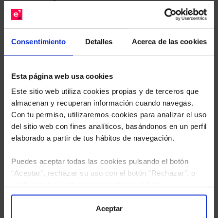
gratuito de su cartera.
Descárguese el archivo
e indíquenos los ISINs de
Consentimiento
Detalles
Acerca de las cookies
sus Fondos y nuestros expertos le enviarán un
estudio gratuito de sus alternativas de Clases
Limpias con las que podrá ahorrar en sus costes.
Esta página web usa cookies
Este sitio web utiliza cookies propias y de terceros que
almacenan y recuperan información cuando navegas.
Con tu permiso, utilizaremos cookies para analizar el uso
del sitio web con fines analíticos, basándonos en un perfil
elaborado a partir de tus hábitos de navegación.
Puedes aceptar todas las cookies pulsando el botón
“Aceptar”, rechazar su uso con el botón “Rechazar”, o
configurar tus preferencias mediante el botón
“Configuración”. Consulta nuestra
Política
de Cookies
para más información.
Aceptar