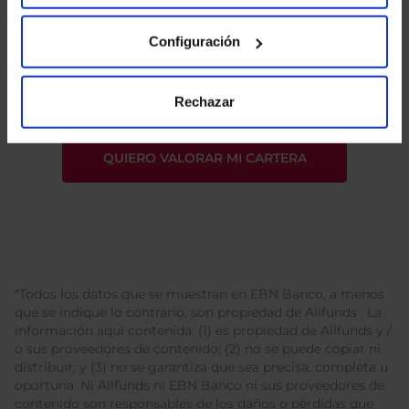
He leído
la política de privacidad
y consiento el
Configuración
tratamiento de mis datos personales.
Rechazar
*Todos los datos que se muestran en EBN Banco, a menos
que se indique lo contrario, son propiedad de Allfunds . La
información aquí contenida: (1) es propiedad de Allfunds y /
o sus proveedores de contenido; (2) no se puede copiar ni
distribuir; y (3) no se garantiza que sea precisa, completa u
oportuna. Ni Allfunds ni EBN Banco ni sus proveedores de
contenido son responsables de los daños o pérdidas que