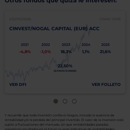
Otros fondos que quizá le interesen:
ES0174115016
CNMV: 5095
CINVEST/NOGAL CAPITAL (EUR) ACC
2021
2022
2023
2024
2025
-4,8%
-1,0%
18,3%
1,1%
21,6%
22,50%
ÚLTIMOS 12 MESES
VER DFI
VER FOLLETO
Y recuerde que toda inversión conlleva riesgos, incluida la ausencia de
rentabilidad y/o la pérdida del principal invertido. El valor de la inversión está
sujeto a fluctuaciones del mercado, sin que rentabilidades pasadas
garanticen resultados en el futuro ni sean indicativas de rentabilidades