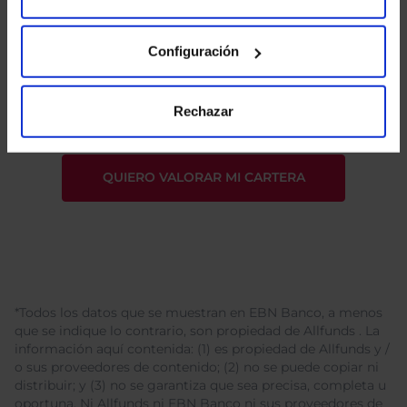
Configuración
He leído
la política de privacidad
y consiento el
tratamiento de mis datos personales.
Rechazar
*Todos los datos que se muestran en EBN Banco, a menos
que se indique lo contrario, son propiedad de Allfunds . La
información aquí contenida: (1) es propiedad de Allfunds y /
o sus proveedores de contenido; (2) no se puede copiar ni
distribuir; y (3) no se garantiza que sea precisa, completa u
oportuna. Ni Allfunds ni EBN Banco ni sus proveedores de