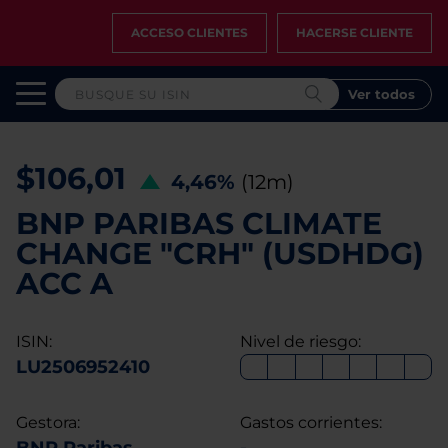
ACCESO CLIENTES
HACERSE CLIENTE
Ver todos
$106,01
4,46%
(12m)
BNP PARIBAS CLIMATE
CHANGE "CRH" (USDHDG)
ACC A
ISIN:
Nivel de riesgo:
LU2506952410
Gestora:
Gastos corrientes: