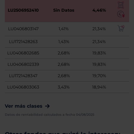
LU2506952410
Sin Datos
4,46%
LU0406803147
1,41%
21,34%
LU1721428263
1,43%
21,34%
LU0406802685
2,68%
19,83%
LU0406802339
2,68%
19,83%
LU1721428347
2,68%
19,70%
LU0406803063
3,43%
18,94%
Ver más clases
Datos de rentabilidad calculados a fecha 04/08/2025