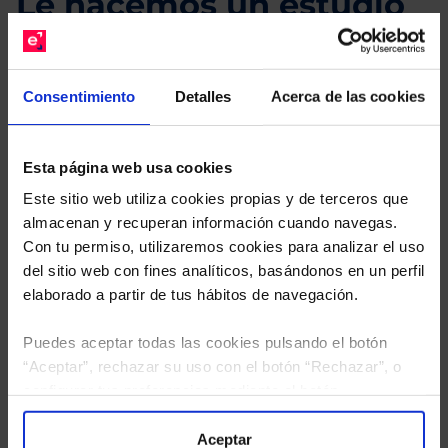
Le hacemos un estudio
gratuito de su cartera.
Descárguese el archivo
e indíquenos los ISINs de
Consentimiento
Detalles
Acerca de las cookies
sus Fondos y nuestros expertos le enviarán un
estudio gratuito de sus alternativas de Clases
Limpias con las que podrá ahorrar en sus costes.
Esta página web usa cookies
Este sitio web utiliza cookies propias y de terceros que
almacenan y recuperan información cuando navegas.
Con tu permiso, utilizaremos cookies para analizar el uso
del sitio web con fines analíticos, basándonos en un perfil
elaborado a partir de tus hábitos de navegación.
Puedes aceptar todas las cookies pulsando el botón
“Aceptar”, rechazar su uso con el botón “Rechazar”, o
configurar tus preferencias mediante el botón
“Configuración”. Consulta nuestra
Política
de Cookies
para más información.
Aceptar