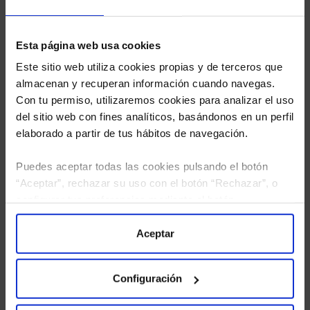
Esta página web usa cookies
Este sitio web utiliza cookies propias y de terceros que
almacenan y recuperan información cuando navegas.
Con tu permiso, utilizaremos cookies para analizar el uso
del sitio web con fines analíticos, basándonos en un perfil
elaborado a partir de tus hábitos de navegación.
Puedes aceptar todas las cookies pulsando el botón
“Aceptar”, rechazar su uso con el botón “Rechazar”, o
configurar tus preferencias mediante el botón
He leído
la política de privacidad
y consiento el
“Configuración”. Consulta nuestra
Política
tratamiento de mis datos personales.
de Cookies
para más información.
Aceptar
Configuración