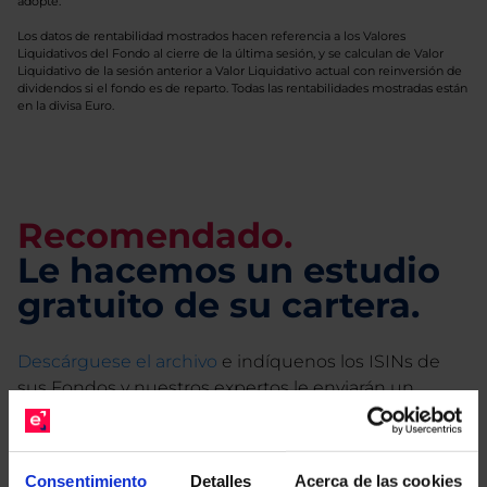
adopte.
Los datos de rentabilidad mostrados hacen referencia a los Valores
Liquidativos del Fondo al cierre de la última sesión, y se calculan de Valor
Liquidativo de la sesión anterior a Valor Liquidativo actual con reinversión de
dividendos si el fondo es de reparto. Todas las rentabilidades mostradas están
en la divisa Euro.
Recomendado.
Le hacemos un estudio
gratuito de su cartera.
Descárguese el archivo
e indíquenos los ISINs de
sus Fondos y nuestros expertos le enviarán un
estudio gratuito de sus alternativas de Clases
Limpias con las que podrá ahorrar en sus costes.
Consentimiento
Detalles
Acerca de las cookies