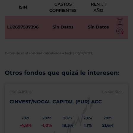
GASTOS
RENT. 1
ISIN
CORRIENTES
AÑO
LU2697597396
Sin Datos
Sin Datos
Datos de rentabilidad calculados a fecha 05/12/2023
Otros fondos que quizá le interesen:
ES0174115016
CNMV: 5095
CINVEST/NOGAL CAPITAL (EUR) ACC
2021
2022
2023
2024
2025
-4,8%
-1,0%
18,3%
1,1%
21,6%