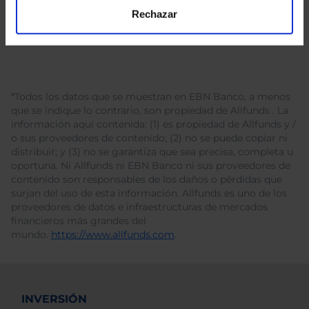
Rechazar
*Todos los datos que se muestran en EBN Banco, a menos
que se indique lo contrario, son propiedad de Allfunds . La
información aquí contenida: (1) es propiedad de Allfunds y /
o sus proveedores de contenido; (2) no se puede copiar ni
distribuir; y (3) no se garantiza que sea precisa, completa u
oportuna. Ni Allfunds ni EBN Banco ni sus proveedores de
contenido son responsables de los daños o pérdidas que
surjan del uso de esta información. Allfunds es uno de los
proveedores de datos e infraestructuras de mercados
financieros más grandes del
mundo.
https://www.allfunds.com
.
INVERSIÓN