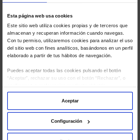
Esta página web usa cookies
Este sitio web utiliza cookies propias y de terceros que
almacenan y recuperan información cuando navegas.
Con tu permiso, utilizaremos cookies para analizar el uso
del sitio web con fines analíticos, basándonos en un perfil
elaborado a partir de tus hábitos de navegación.
Puedes aceptar todas las cookies pulsando el botón
“Aceptar”, rechazar su uso con el botón “Rechazar”, o
configurar tus preferencias mediante el botón
He leído
la política de privacidad
y consiento el
“Configuración”. Consulta nuestra
Política
tratamiento de mis datos personales.
de Cookies
para más información.
Aceptar
Configuración