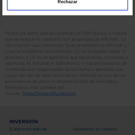
Rechazar
*Todos los datos que se muestran en EBN Banco, a menos
que se indique lo contrario, son propiedad de Allfunds . La
información aquí contenida: (1) es propiedad de Allfunds y /
o sus proveedores de contenido; (2) no se puede copiar ni
distribuir; y (3) no se garantiza que sea precisa, completa u
oportuna. Ni Allfunds ni EBN Banco ni sus proveedores de
contenido son responsables de los daños o pérdidas que
surjan del uso de esta información. Allfunds es uno de los
proveedores de datos e infraestructuras de mercados
financieros más grandes del
mundo.
https://www.allfunds.com
.
INVERSIÓN
Supermercado de
Valoramos su cartera