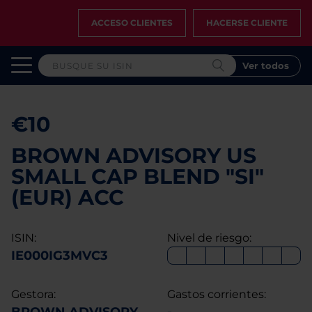
ACCESO CLIENTES
HACERSE CLIENTE
Ver todos
€10
BROWN ADVISORY US
SMALL CAP BLEND "SI"
(EUR) ACC
ISIN:
Nivel de riesgo:
IE000IG3MVC3
Gestora:
Gastos corrientes: