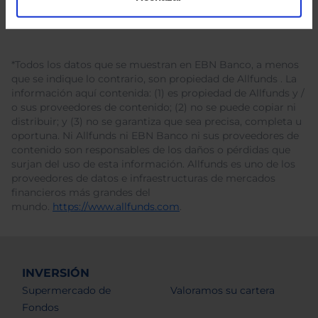
*Todos los datos que se muestran en EBN Banco, a menos
que se indique lo contrario, son propiedad de Allfunds . La
información aquí contenida: (1) es propiedad de Allfunds y /
o sus proveedores de contenido; (2) no se puede copiar ni
distribuir; y (3) no se garantiza que sea precisa, completa u
oportuna. Ni Allfunds ni EBN Banco ni sus proveedores de
contenido son responsables de los daños o pérdidas que
surjan del uso de esta información. Allfunds es uno de los
proveedores de datos e infraestructuras de mercados
financieros más grandes del
mundo.
https://www.allfunds.com
.
INVERSIÓN
Supermercado de
Valoramos su cartera
Fondos