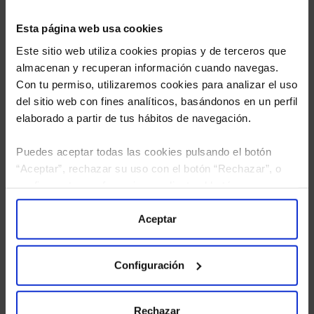
Esta página web usa cookies
Este sitio web utiliza cookies propias y de terceros que
almacenan y recuperan información cuando navegas.
Con tu permiso, utilizaremos cookies para analizar el uso
del sitio web con fines analíticos, basándonos en un perfil
elaborado a partir de tus hábitos de navegación.
Puedes aceptar todas las cookies pulsando el botón
“Aceptar”, rechazar su uso con el botón “Rechazar”, o
He leído
la política de privacidad
y consiento el
configurar tus preferencias mediante el botón
tratamiento de mis datos personales.
“Configuración”. Consulta nuestra
Política
de Cookies
para más información.
Aceptar
Configuración
Rechazar