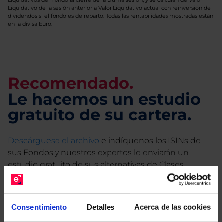
Liquidativos del Fondo al cierre de la última sesión, y se calculan de Valor
Liquidativo de la sesión anterior a Valor Liquidativo actual con reinversión de
dividendos si el fondo es de reparto. Todas las rentabilidades mostradas están
en la divisa Euro.
Recomendado.
Le hacemos un estudio
gratuito de su cartera.
Descárguese el archivo
e indíquenos los ISINs de
sus Fondos y nuestros expertos le enviarán un
estudio gratuito de sus alternativas de Clases
Limpias con las que podrá ahorrar en sus costes.
Consentimiento
Detalles
Acerca de las cookies