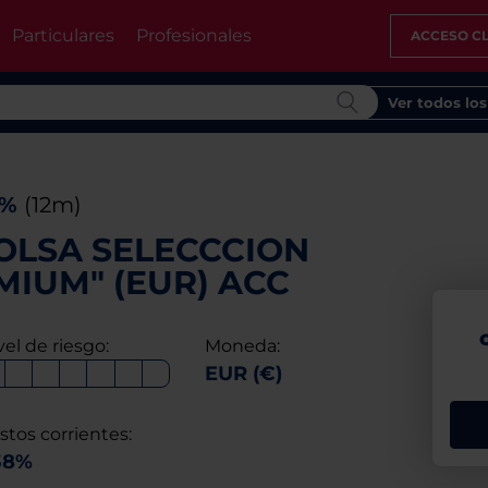
Particulares
Profesionales
ACCESO CL
Ver todos lo
9%
(12m)
OLSA SELECCCION
IUM" (EUR) ACC
vel de riesgo:
Moneda:
EUR (€)
stos corrientes:
38%