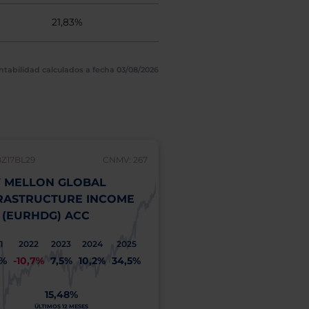
21,83%
ntabilidad calculados a fecha 03/08/2026
BZ17BL29
CNMV: 267
 MELLON GLOBAL
RASTRUCTURE INCOME
 (EURHDG) ACC
1
2022
2023
2024
2025
1%
-10,7%
7,5%
10,2%
34,5%
15,48%
ÚLTIMOS 12 MESES