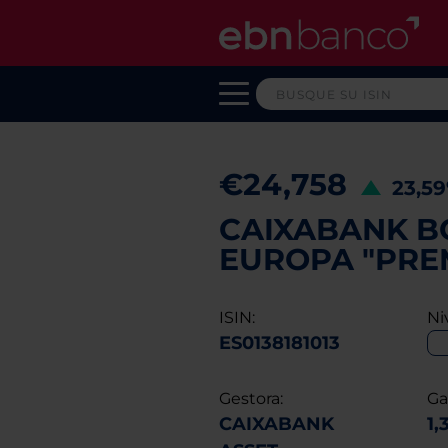
€24,758
23,5
CAIXABANK B
EUROPA "PREM
ISIN:
Ni
ES0138181013
Gestora:
Ga
CAIXABANK
1,