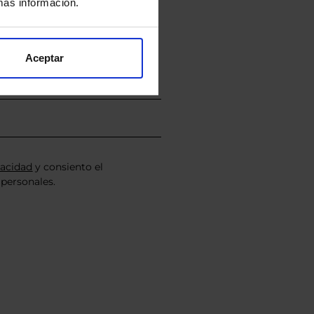
ás información.
nviarán un estudio gratuito
Aceptar
vacidad
y consiento el
personales.