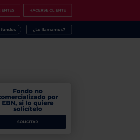
IENTES
HACERSE CLIENTE
s fondos
¿Le llamamos?
Fondo no
comercializado por
EBN, si lo quiere
solicítelo
SOLICITAR