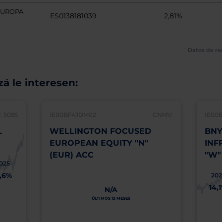
EUROPA
ES0138181039
2,81%
Datos de re
á le interesen:
 5095
IE00BF4JDM02
CNMV:
IE00
L
WELLINGTON FOCUSED
BNY
EUROPEAN EQUITY "N"
INF
(EUR) ACC
"W"
025
1,6%
202
14,
N/A
ÚLTIMOS 12 MESES