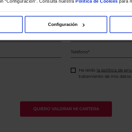
ón “Configuración”. Consulta nuestra
Política de Cookies
para m
íquenos los ISINs de sus Fondos y nuestros expertos le e
 Limpias con las que podrá ahorrar en sus costes.
Configuración
He leído
la política de pri
tratamiento de mis datos 