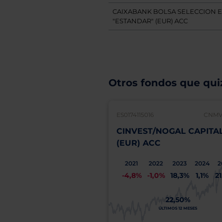
CAIXABANK BOLSA SELECCION 
"ESTANDAR" (EUR) ACC
Otros fondos que quiz
ES0174115016
CNMV:
CINVEST/NOGAL CAPITA
(EUR) ACC
2021
2022
2023
2024
2
-4,8%
-1,0%
18,3%
1,1%
2
22,50%
ÚLTIMOS 12 MESES