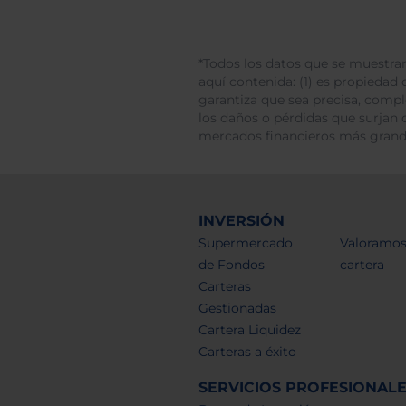
*Todos los datos que se muestran
aquí contenida: (1) es propiedad d
garantiza que sea precisa, comp
los daños o pérdidas que surjan 
mercados financieros más gran
INVERSIÓN
Supermercado
Valoramos
de Fondos
cartera
Carteras
Gestionadas
Cartera Liquidez
Carteras a éxito
SERVICIOS PROFESIONAL