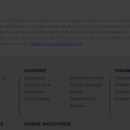
 en EBN Banco, a menos que se indique lo contrario, son propie
e Allfunds y / o sus proveedores de contenido; (2) no se puede cop
leta u oportuna. Ni Allfunds ni EBN Banco ni sus proveedores de
del uso de esta información. Allfunds es uno de los proveedores d
des del mundo.
https://www.allfunds.com
.
AHORRO
FINA
 su
Depósitos
Cuenta corriente
Hipotec
Sinycon Plus
Cuenta de pago
Présta
Depósitos
básica
Présta
Combinados
Depósitos en
Présta
dólares
ES
SOBRE NOSOTROS