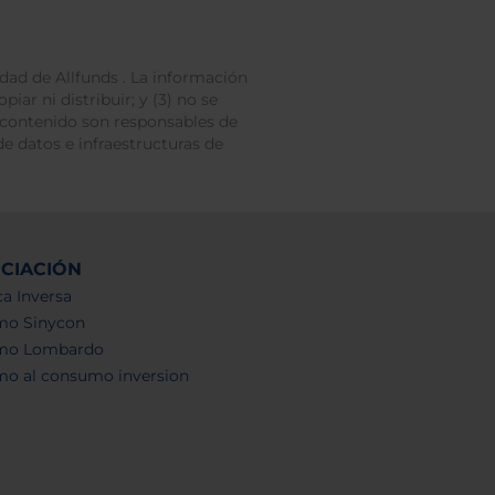
dad de Allfunds . La información
iar ni distribuir; y (3) no se
 contenido son responsables de
e datos e infraestructuras de
NCIACIÓN
a Inversa
mo Sinycon
mo Lombardo
mo al consumo inversion