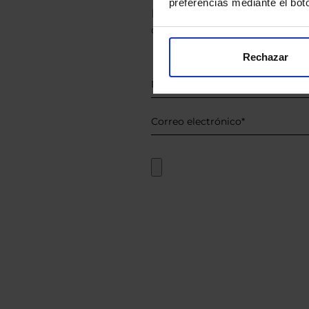
preferencias mediante el bot
Descárguese el archivo
e ind
de sus alternativas de Clases
Rechazar