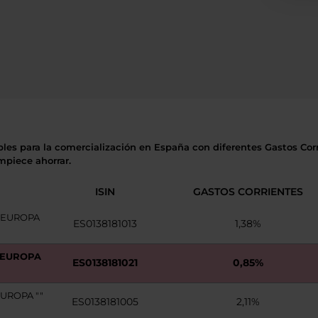
bles para la comercialización en España con diferentes Gastos Corr
mpiece ahorrar.
ISIN
GASTOS CORRIENTES
 EUROPA
ES0138181013
1,38%
 EUROPA
ES0138181021
0,85%
UROPA ""
ES0138181005
2,11%