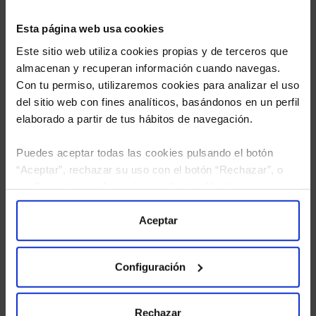
Esta página web usa cookies
Este sitio web utiliza cookies propias y de terceros que
almacenan y recuperan información cuando navegas.
Con tu permiso, utilizaremos cookies para analizar el uso
del sitio web con fines analíticos, basándonos en un perfil
elaborado a partir de tus hábitos de navegación.
Puedes aceptar todas las cookies pulsando el botón
“Aceptar”, rechazar su uso con el botón “Rechazar”, o
He leído
la política de privacidad
y consiento el
configurar tus preferencias mediante el botón
tratamiento de mis datos personales.
“Configuración”. Consulta nuestra
Política
de Cookies
para más información.
Aceptar
Configuración
Rechazar