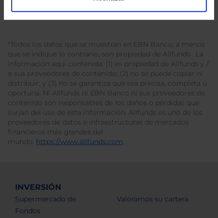
*Todos los datos que se muestran en EBN Banco, a menos
que se indique lo contrario, son propiedad de Allfunds . La
información aquí contenida: (1) es propiedad de Allfunds y /
o sus proveedores de contenido; (2) no se puede copiar ni
distribuir; y (3) no se garantiza que sea precisa, completa u
oportuna. Ni Allfunds ni EBN Banco ni sus proveedores de
contenido son responsables de los daños o pérdidas que
surjan del uso de esta información. Allfunds es uno de los
proveedores de datos e infraestructuras de mercados
financieros más grandes del
mundo.
https://www.allfunds.com
.
INVERSIÓN
Supermercado de
Valoramos su cartera
Fondos