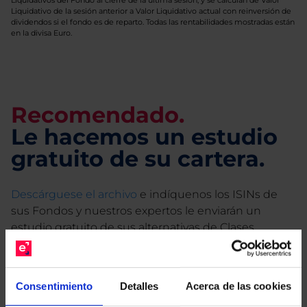
Liquidativos del Fondo al cierre de la última sesión, y se calculan de Valor
Liquidativo de la sesión anterior a Valor Liquidativo actual con reinversión de
dividendos si el fondo es de reparto. Todas las rentabilidades mostradas están
en la divisa Euro.
Recomendado.
Le hacemos un estudio
gratuito de su cartera.
Descárguese el archivo
e indíquenos los ISINs de
sus Fondos y nuestros expertos le enviarán un
estudio gratuito de sus alternativas de Clases
Limpias con las que podrá ahorrar en sus costes.
Consentimiento
Detalles
Acerca de las cookies