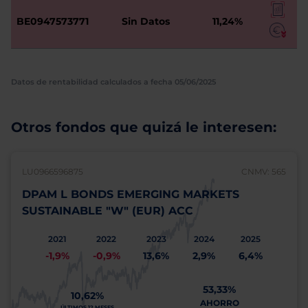
BE0947573771
Sin Datos
11,24%
Datos de rentabilidad calculados a fecha 05/06/2025
Otros fondos que quizá le interesen:
LU0966596875
CNMV: 565
DPAM L BONDS EMERGING MARKETS
SUSTAINABLE "W" (EUR) ACC
2021
2022
2023
2024
2025
-1,9%
-0,9%
13,6%
2,9%
6,4%
53,33%
10,62%
AHORRO
ÚLTIMOS 12 MESES