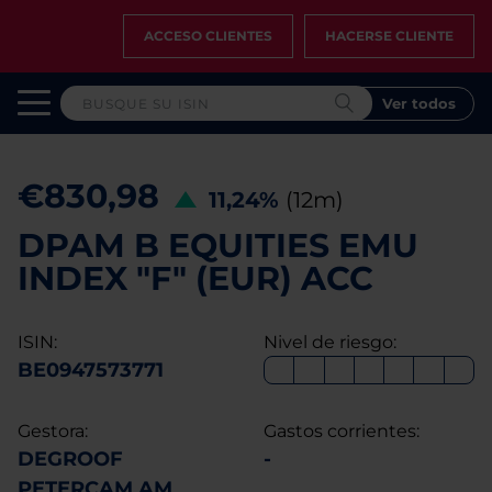
ACCESO CLIENTES
HACERSE CLIENTE
Ver todos
€830,98
11,24%
(12m)
DPAM B EQUITIES EMU
INDEX "F" (EUR) ACC
ISIN:
Nivel de riesgo:
BE0947573771
Gestora:
Gastos corrientes:
DEGROOF
-
PETERCAM AM