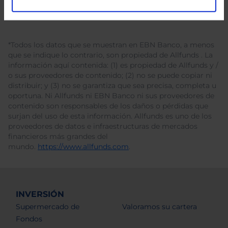
*Todos los datos que se muestran en EBN Banco, a menos
que se indique lo contrario, son propiedad de Allfunds . La
información aquí contenida: (1) es propiedad de Allfunds y /
o sus proveedores de contenido; (2) no se puede copiar ni
distribuir; y (3) no se garantiza que sea precisa, completa u
oportuna. Ni Allfunds ni EBN Banco ni sus proveedores de
contenido son responsables de los daños o pérdidas que
surjan del uso de esta información. Allfunds es uno de los
proveedores de datos e infraestructuras de mercados
financieros más grandes del
mundo.
https://www.allfunds.com
.
INVERSIÓN
Supermercado de
Valoramos su cartera
Fondos