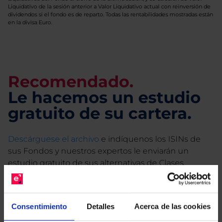
Liquidativo de la sesión anterior a Valor Liquidativo actual con reinversión de
dividendos si el fondo es de reparto. Todas las rentabilidades mostradas están
en la divisa Euro.
Recomendado.
Le hacemos un estudio
gratuito de su cartera.
Descárguese el archivo
e indíquenos los ISINs de
sus Fondos y nuestros expertos le enviarán un
estudio gratuito de sus alternativas de Clases
Limpias con las que podrá ahorrar en sus costes.
Consentimiento
Detalles
Acerca de las cookies