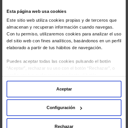
Esta página web usa cookies
Este sitio web utiliza cookies propias y de terceros que
almacenan y recuperan información cuando navegas.
Con tu permiso, utilizaremos cookies para analizar el uso
del sitio web con fines analíticos, basándonos en un perfil
elaborado a partir de tus hábitos de navegación.
Puedes aceptar todas las cookies pulsando el botón
“Aceptar”, rechazar su uso con el botón “Rechazar”, o
He leído
la política de privacidad
y consiento el
configurar tus preferencias mediante el botón
tratamiento de mis datos personales.
“Configuración”. Consulta nuestra
Política
de Cookies
para más información.
Aceptar
Configuración
Rechazar