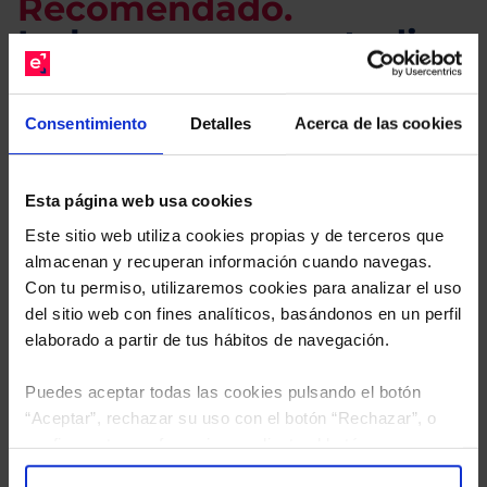
Recomendado.
Le hacemos un estudio
gratuito de su cartera.
Consentimiento
Detalles
Acerca de las cookies
Descárguese el archivo
e indíquenos los ISINs de
sus Fondos y nuestros expertos le enviarán un
estudio gratuito de sus alternativas de Clases
Esta página web usa cookies
Limpias con las que podrá ahorrar en sus costes.
Este sitio web utiliza cookies propias y de terceros que
almacenan y recuperan información cuando navegas.
Con tu permiso, utilizaremos cookies para analizar el uso
del sitio web con fines analíticos, basándonos en un perfil
elaborado a partir de tus hábitos de navegación.
Puedes aceptar todas las cookies pulsando el botón
“Aceptar”, rechazar su uso con el botón “Rechazar”, o
configurar tus preferencias mediante el botón
“Configuración”. Consulta nuestra
Política