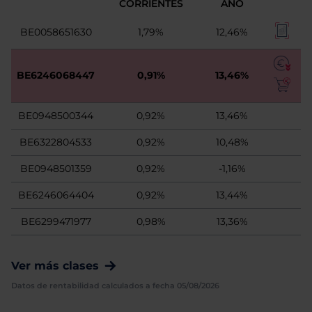
CORRIENTES
AÑO
BE0058651630
1,79%
12,46%
BE6246068447
0,91%
13,46%
BE0948500344
0,92%
13,46%
BE6322804533
0,92%
10,48%
BE0948501359
0,92%
-1,16%
BE6246064404
0,92%
13,44%
BE6299471977
0,98%
13,36%
Ver más clases
Datos de rentabilidad calculados a fecha 05/08/2026