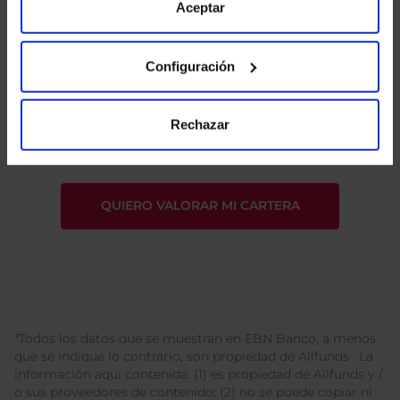
de Cookies
para más información.
Aceptar
Configuración
He leído
la política de privacidad
y consiento el
tratamiento de mis datos personales.
Rechazar
*Todos los datos que se muestran en EBN Banco, a menos
que se indique lo contrario, son propiedad de Allfunds . La
información aquí contenida: (1) es propiedad de Allfunds y /
o sus proveedores de contenido; (2) no se puede copiar ni