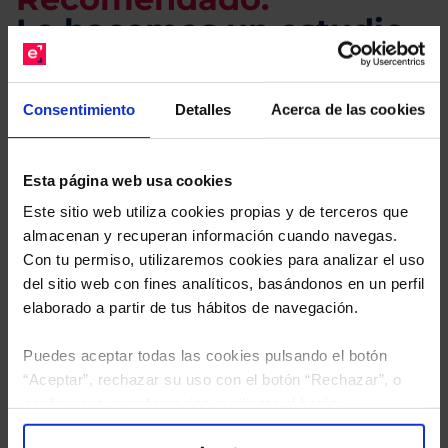
Le hacemos un estudio
gratuito de su cartera.
Consentimiento
Detalles
Acerca de las cookies
Descárguese el archivo
e indíquenos los ISINs de
sus Fondos y nuestros expertos le enviarán un
estudio gratuito de sus alternativas de Clases
Esta página web usa cookies
Limpias con las que podrá ahorrar en sus costes.
Este sitio web utiliza cookies propias y de terceros que
almacenan y recuperan información cuando navegas.
Con tu permiso, utilizaremos cookies para analizar el uso
del sitio web con fines analíticos, basándonos en un perfil
elaborado a partir de tus hábitos de navegación.
Puedes aceptar todas las cookies pulsando el botón
“Aceptar”, rechazar su uso con el botón “Rechazar”, o
configurar tus preferencias mediante el botón
“Configuración”. Consulta nuestra
Política