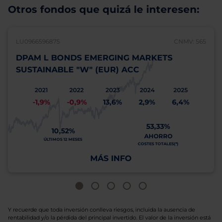
Otros fondos que quizá le interesen:
LU0966596875
CNMV: 565
DPAM L BONDS EMERGING MARKETS
SUSTAINABLE "W" (EUR) ACC
2021
2022
2023
2024
2025
-1,9%
-0,9%
13,6%
2,9%
6,4%
53,33%
10,52%
AHORRO
ÚLTIMOS 12 MESES
COSTES TOTALES(*)
MÁS INFO
Y recuerde que toda inversión conlleva riesgos, incluida la ausencia de
rentabilidad y/o la pérdida del principal invertido. El valor de la inversión está