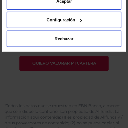
de Cookies
para más información.
Aceptar
Configuración
He leído
la política de privacidad
y consiento el
tratamiento de mis datos personales.
Rechazar
*Todos los datos que se muestran en EBN Banco, a menos
que se indique lo contrario, son propiedad de Allfunds . La
información aquí contenida: (1) es propiedad de Allfunds y /
o sus proveedores de contenido; (2) no se puede copiar ni