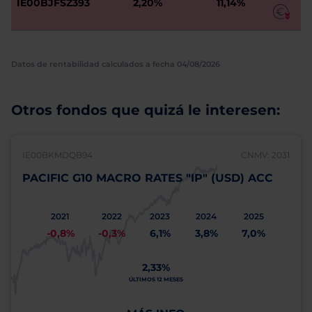
IE00BJFSZ393
2,20%
11,14%
Datos de rentabilidad calculados a fecha 04/08/2026
Otros fondos que quizá le interesen:
IE00BKMDQB94
CNMV: 2031
PACIFIC G10 MACRO RATES "IP" (USD) ACC
2021
2022
2023
2024
2025
-0,8%
-0,3%
6,1%
3,8%
7,0%
2,33%
ÚLTIMOS 12 MESES