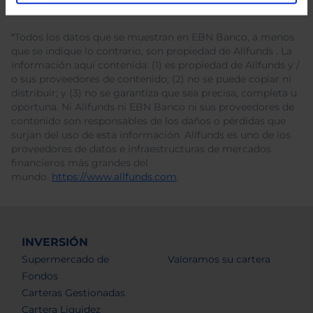
*Todos los datos que se muestran en EBN Banco, a menos
que se indique lo contrario, son propiedad de Allfunds . La
información aquí contenida: (1) es propiedad de Allfunds y /
o sus proveedores de contenido; (2) no se puede copiar ni
distribuir; y (3) no se garantiza que sea precisa, completa u
oportuna. Ni Allfunds ni EBN Banco ni sus proveedores de
contenido son responsables de los daños o pérdidas que
surjan del uso de esta información. Allfunds es uno de los
proveedores de datos e infraestructuras de mercados
financieros más grandes del
mundo.
https://www.allfunds.com
.
INVERSIÓN
Supermercado de
Valoramos su cartera
Fondos
Carteras Gestionadas
Cartera Liquidez