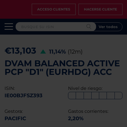
ACCESO CLIENTES
HACERSE CLIENTE
Ver todos
€13,103
11,14%
(12m)
DVAM BALANCED ACTIVE
PCP "D1" (EURHDG) ACC
ISIN:
Nivel de riesgo:
IE00BJFSZ393
Gestora:
Gastos corrientes:
PACIFIC
2,20%