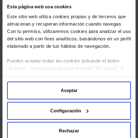
Esta página web usa cookies
Este sitio web utiliza cookies propias y de terceros que
almacenan y recuperan información cuando navegas.
Con tu permiso, utilizaremos cookies para analizar el uso
del sitio web con fines analíticos, basándonos en un perfil
elaborado a partir de tus hábitos de navegación.
Puedes aceptar todas las cookies pulsando el botón
He leído
la política de privacidad
y consiento el
“Aceptar”, rechazar su uso con el botón “Rechazar”, o
tratamiento de mis datos personales.
configurar tus preferencias mediante el botón
“Configuración”. Consulta nuestra
Política
de Cookies
para más información.
Aceptar
Configuración
Rechazar