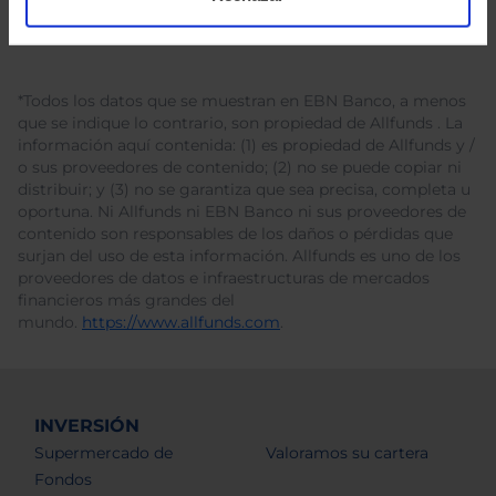
*Todos los datos que se muestran en EBN Banco, a menos
que se indique lo contrario, son propiedad de Allfunds . La
información aquí contenida: (1) es propiedad de Allfunds y /
o sus proveedores de contenido; (2) no se puede copiar ni
distribuir; y (3) no se garantiza que sea precisa, completa u
oportuna. Ni Allfunds ni EBN Banco ni sus proveedores de
contenido son responsables de los daños o pérdidas que
surjan del uso de esta información. Allfunds es uno de los
proveedores de datos e infraestructuras de mercados
financieros más grandes del
mundo.
https://www.allfunds.com
.
INVERSIÓN
Supermercado de
Valoramos su cartera
Fondos