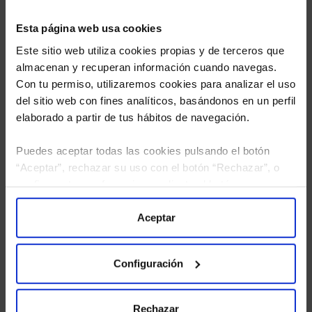
Esta página web usa cookies
Este sitio web utiliza cookies propias y de terceros que
almacenan y recuperan información cuando navegas.
Con tu permiso, utilizaremos cookies para analizar el uso
del sitio web con fines analíticos, basándonos en un perfil
elaborado a partir de tus hábitos de navegación.
Puedes aceptar todas las cookies pulsando el botón
“Aceptar”, rechazar su uso con el botón “Rechazar”, o
He leído
la política de privacidad
y consiento el
configurar tus preferencias mediante el botón
tratamiento de mis datos personales.
“Configuración”. Consulta nuestra
Política
de Cookies
para más información.
Aceptar
Configuración
Rechazar