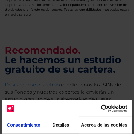
Liquidativos del Fondo al cierre de la última sesión, y se calculan de Valor
Liquidativo de la sesión anterior a Valor Liquidativo actual con reinversión de
dividendos si el fondo es de reparto. Todas las rentabilidades mostradas están
en la divisa Euro.
Recomendado.
Le hacemos un estudio
gratuito de su cartera.
Descárguese el archivo
e indíquenos los ISINs de
sus Fondos y nuestros expertos le enviarán un
estudio gratuito de sus alternativas de Clases
Limpias con las que podrá ahorrar en sus costes.
Consentimiento
Detalles
Acerca de las cookies