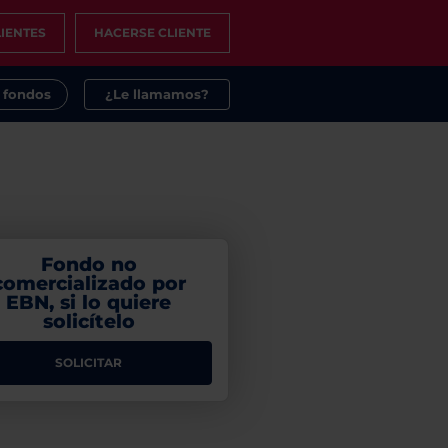
IENTES
HACERSE CLIENTE
s fondos
¿Le llamamos?
Fondo no
comercializado por
EBN, si lo quiere
solicítelo
SOLICITAR