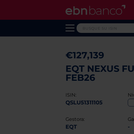
€127,139
EQT NEXUS FUN
FEB26
ISIN:
Ni
QSLU51311105
Gestora:
Ga
EQT
-