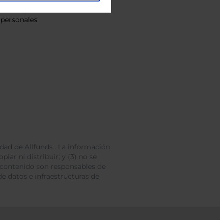
vacidad
y consiento el
personales.
dad de Allfunds . La información
iar ni distribuir; y (3) no se
 contenido son responsables de
e datos e infraestructuras de