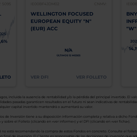
 5095
IE00BF4JDM02
CNMV:
IE00
L
WELLINGTON FOCUSED
BNY
EUROPEAN EQUITY "N"
INF
(EUR) ACC
"W"
025
1,6%
202
14,
N/A
ÚLTIMOS 12 MESES
LETO
VER DFI
VER FOLLETO
os, incluida la ausencia de rentabilidad y/o la pérdida del principal invertido. El valo
idades pasadas garanticen resultados en el futuro ni sean indicativas de rentabilidad
quier capital invertido mantendrá o aumentará su valor.
os de Inversión tiene a su disposición información completa y relativa a dicho Fond
y sobre el Folleto (clicando en «ver informe») y el DFI (clicando en «ver ficha»).
BN no está recomendando la compra de estos Fondos en concreto. Consulte el foll
n final de inversión. El Cliente es responsable de las decisiones de inversión que ad