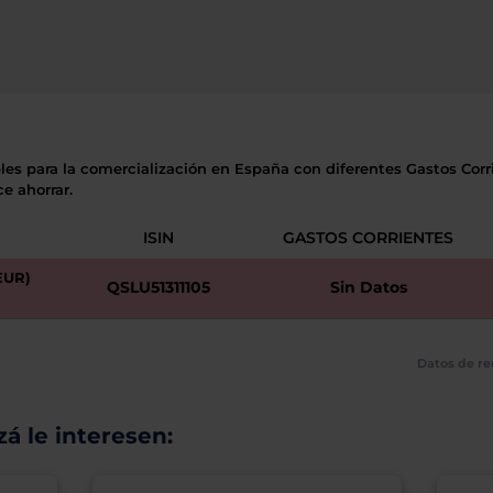
les para la comercialización en España con diferentes Gastos Corri
e ahorrar.
ISIN
GASTOS CORRIENTES
EUR)
QSLU51311105
Sin Datos
Datos de re
á le interesen: