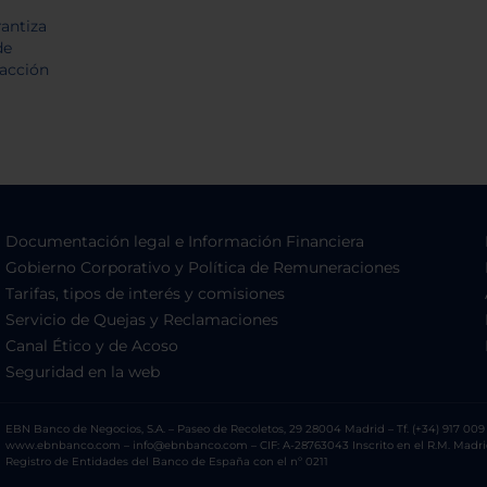
Documentación legal e Información Financiera
Gobierno Corporativo y Política de Remuneraciones
Tarifas, tipos de interés y comisiones
Servicio de Quejas y Reclamaciones
Canal Ético y de Acoso
Seguridad en la web
EBN Banco de Negocios, S.A. – Paseo de Recoletos, 29 28004 Madrid – Tf. (+34) 917 009 
www.ebnbanco.com – info@ebnbanco.com – CIF: A-28763043 Inscrito en el R.M. Madrid, T
Registro de Entidades del Banco de España con el nº 0211