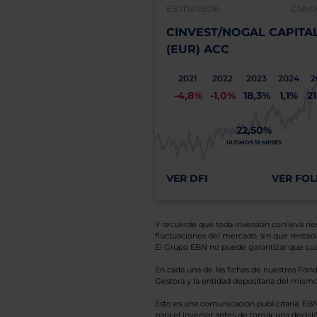
ES0174115016
CNMV:
CINVEST/NOGAL CAPITA
(EUR) ACC
2021
2022
2023
2024
2
-4,8%
-1,0%
18,3%
1,1%
2
22,50%
ÚLTIMOS 12 MESES
VER DFI
VER FOL
Y recuerde que toda inversión conlleva riesg
fluctuaciones del mercado, sin que rentabil
El Grupo EBN no puede garantizar que cual
En cada una de las fichas de nuestros Fond
Gestora y la entidad depositaria del mismo 
Esto es una comunicación publicitaria. E
para el inversor antes de tomar una decisió