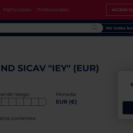
Particulares
Profesionales
ACCESO CL
Ver todos lo
D SICAV "IEY" (EUR)
vel de riesgo:
Moneda:
EUR (€)
stos corrientes: