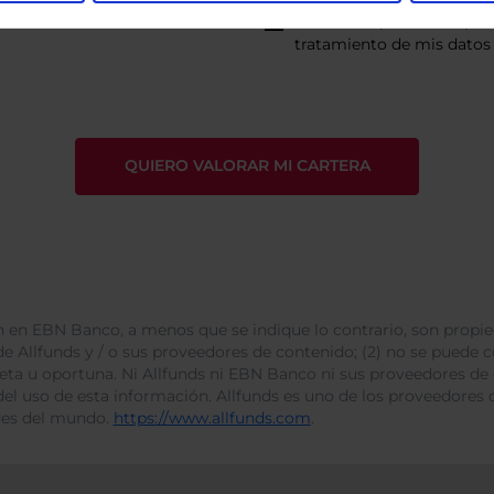
He leído
la política de pri
tratamiento de mis datos 
 en EBN Banco, a menos que se indique lo contrario, son propie
e Allfunds y / o sus proveedores de contenido; (2) no se puede cop
leta u oportuna. Ni Allfunds ni EBN Banco ni sus proveedores de
del uso de esta información. Allfunds es uno de los proveedores d
des del mundo.
https://www.allfunds.com
.