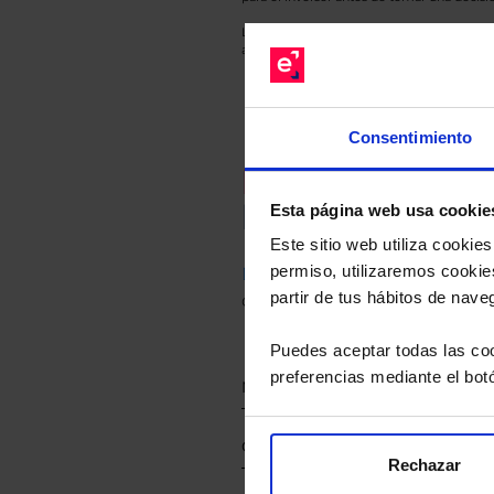
Los datos de rentabilidad mostrados hacen r
anterior a Valor Liquidativo actual con rein
Consentimiento
Recomendad
Le hacemos un
Esta página web usa cookie
Este sitio web utiliza cooki
permiso, utilizaremos cookies
Descárguese el archivo
e ind
partir de tus hábitos de nave
de sus alternativas de Clases
Puedes aceptar todas las coo
preferencias mediante el bot
Rechazar