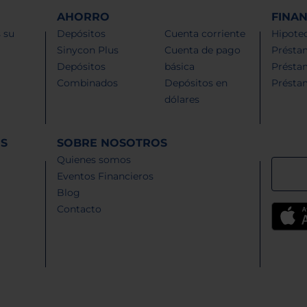
AHORRO
FINA
 su
Depósitos
Cuenta corriente
Hipotec
Sinycon Plus
Cuenta de pago
Présta
Depósitos
básica
Présta
Combinados
Depósitos en
Présta
dólares
ES
SOBRE NOSOTROS
Quienes somos
Eventos Financieros
Blog
Contacto