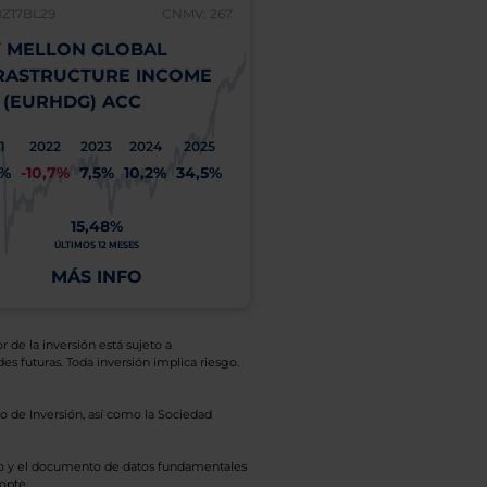
BZ17BL29
CNMV: 267
 MELLON GLOBAL
RASTRUCTURE INCOME
 (EURHDG) ACC
1
2022
2023
2024
2025
1%
-10,7%
7,5%
10,2%
34,5%
15,48%
ÚLTIMOS 12 MESES
MÁS INFO
r de la inversión está sujeto a
es futuras. Toda inversión implica riesgo.
o de Inversión, así como la Sociedad
eto y el documento de datos fundamentales
opte.