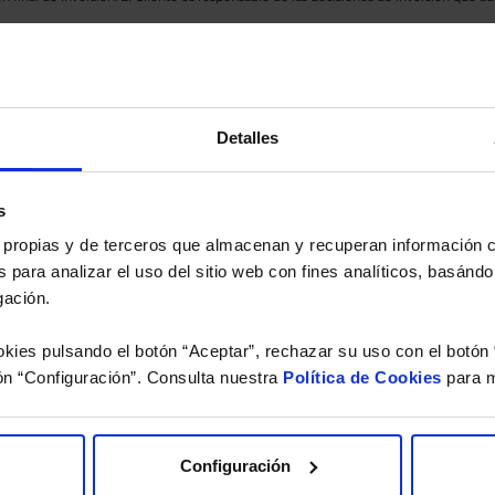
eferencia a los Valores Liquidativos del Fondo al cierre de la última sesión, y se cal
versión de dividendos si el fondo es de reparto. Todas las rentabilidades mostradas es
Detalles
o.
 estudio gratuito de su ca
s
es propias y de terceros que almacenan y recuperan información
 para analizar el uso del sitio web con fines analíticos, basándo
íquenos los ISINs de sus Fondos y nuestros expertos le e
gación.
 Limpias con las que podrá ahorrar en sus costes.
kies pulsando el botón “Aceptar”, rechazar su uso con el botón 
ón “Configuración”. Consulta nuestra
Política de Cookies
para m
Configuración