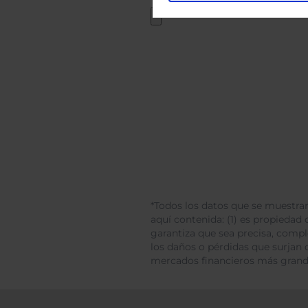
*Todos los datos que se muestran
aquí contenida: (1) es propiedad d
garantiza que sea precisa, comp
los daños o pérdidas que surjan 
mercados financieros más gran