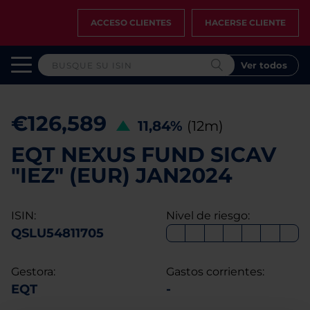
ACCESO CLIENTES
HACERSE CLIENTE
Ver todos
€126,589
11,84%
(12m)
EQT NEXUS FUND SICAV
"IEZ" (EUR) JAN2024
ISIN:
Nivel de riesgo:
QSLU54811705
Gestora:
Gastos corrientes:
EQT
-