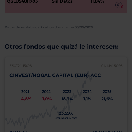
QSLU54811705
Sin Datos
11,84%
Datos de rentabilidad calculados a fecha 30/06/2026
Otros fondos que quizá le interesen:
ES0174115016
CNMV: 5095
CINVEST/NOGAL CAPITAL (EUR) ACC
2021
2022
2023
2024
2025
-4,8%
-1,0%
18,3%
1,1%
21,6%
23,59%
ÚLTIMOS 12 MESES