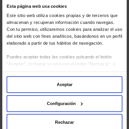
Esta página web usa cookies
Este sitio web utiliza cookies propias y de terceros que
almacenan y recuperan información cuando navegas.
Con tu permiso, utilizaremos cookies para analizar el uso
del sitio web con fines analíticos, basándonos en un perfil
elaborado a partir de tus hábitos de navegación.
Puedes aceptar todas las cookies pulsando el botón
He leído
la política de privacidad
y consiento el
“Aceptar”, rechazar su uso con el botón “Rechazar”, o
tratamiento de mis datos personales.
configurar tus preferencias mediante el botón
“Configuración”. Consulta nuestra
Política
de Cookies
para más información.
Aceptar
Configuración
Rechazar