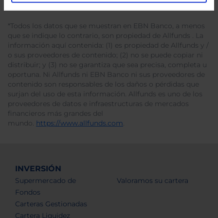
*Todos los datos que se muestran en EBN Banco, a menos
que se indique lo contrario, son propiedad de Allfunds . La
información aquí contenida: (1) es propiedad de Allfunds y /
o sus proveedores de contenido; (2) no se puede copiar ni
distribuir; y (3) no se garantiza que sea precisa, completa u
oportuna. Ni Allfunds ni EBN Banco ni sus proveedores de
contenido son responsables de los daños o pérdidas que
surjan del uso de esta información. Allfunds es uno de los
proveedores de datos e infraestructuras de mercados
financieros más grandes del
mundo.
https://www.allfunds.com
.
INVERSIÓN
Supermercado de
Valoramos su cartera
Fondos
Carteras Gestionadas
Cartera Liquidez