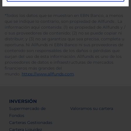
*Todos los datos que se muestran en EBN Banco, a menos
que se indique lo contrario, son propiedad de Allfunds . La
información aquí contenida: (1) es propiedad de Allfunds y /
o sus proveedores de contenido; (2) no se puede copiar ni
distribuir; y (3) no se garantiza que sea precisa, completa u
oportuna. Ni Allfunds ni EBN Banco ni sus proveedores de
contenido son responsables de los daños o pérdidas que
surjan del uso de esta información. Allfunds es uno de los
proveedores de datos e infraestructuras de mercados
financieros más grandes del
mundo.
https://www.allfunds.com
.
INVERSIÓN
Supermercado de
Valoramos su cartera
Fondos
Carteras Gestionadas
Cartera Liquidez