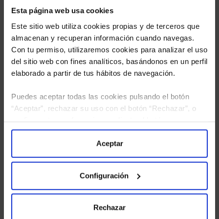
Esta página web usa cookies
Este sitio web utiliza cookies propias y de terceros que
almacenan y recuperan información cuando navegas.
Con tu permiso, utilizaremos cookies para analizar el uso
del sitio web con fines analíticos, basándonos en un perfil
elaborado a partir de tus hábitos de navegación.
Puedes aceptar todas las cookies pulsando el botón
He leído
la política de privacidad
y consiento el
“Aceptar”, rechazar su uso con el botón “Rechazar”, o
tratamiento de mis datos personales.
configurar tus preferencias mediante el botón
“Configuración”. Consulta nuestra
Política
de Cookies
para más información.
Aceptar
Configuración
Rechazar