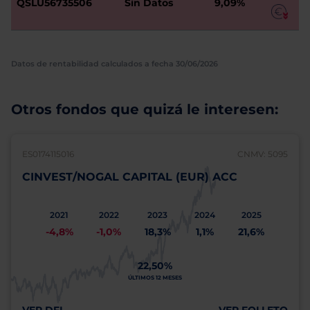
QSLU56735506
Sin Datos
9,09%
Datos de rentabilidad calculados a fecha 30/06/2026
Otros fondos que quizá le interesen:
ES0174115016
CNMV: 5095
CINVEST/NOGAL CAPITAL (EUR) ACC
2021
2022
2023
2024
2025
-4,8%
-1,0%
18,3%
1,1%
21,6%
22,50%
ÚLTIMOS 12 MESES