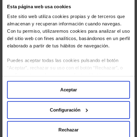
Esta página web usa cookies
Este sitio web utiliza cookies propias y de terceros que
almacenan y recuperan información cuando navegas.
Con tu permiso, utilizaremos cookies para analizar el uso
del sitio web con fines analíticos, basándonos en un perfil
elaborado a partir de tus hábitos de navegación.
Puedes aceptar todas las cookies pulsando el botón
He leído
la política de privacidad
y consiento el
“Aceptar”, rechazar su uso con el botón “Rechazar”, o
tratamiento de mis datos personales.
configurar tus preferencias mediante el botón
“Configuración”. Consulta nuestra
Política
de Cookies
para más información.
Aceptar
Configuración
Rechazar