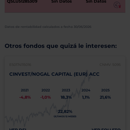
QSLU51285309
Sin Datos
Sin Datos
Datos de rentabilidad calculados a fecha 30/06/2026
Otros fondos que quizá le interesen:
ES0174115016
CNMV: 5095
CINVEST/NOGAL CAPITAL (EUR) ACC
2021
2022
2023
2024
2025
-4,8%
-1,0%
18,3%
1,1%
21,6%
22,82%
ÚLTIMOS 12 MESES