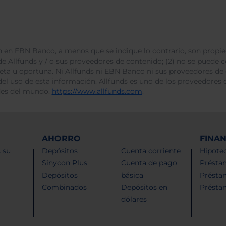
 en EBN Banco, a menos que se indique lo contrario, son propie
e Allfunds y / o sus proveedores de contenido; (2) no se puede cop
leta u oportuna. Ni Allfunds ni EBN Banco ni sus proveedores de
del uso de esta información. Allfunds es uno de los proveedores d
des del mundo.
https://www.allfunds.com
.
AHORRO
FINA
 su
Depósitos
Cuenta corriente
Hipotec
Sinycon Plus
Cuenta de pago
Présta
Depósitos
básica
Présta
Combinados
Depósitos en
Présta
dólares