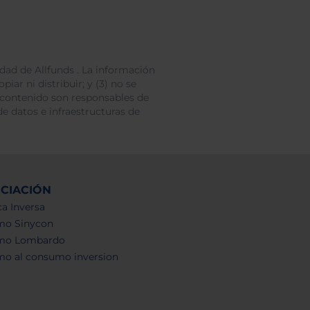
dad de Allfunds . La información
iar ni distribuir; y (3) no se
 contenido son responsables de
e datos e infraestructuras de
NCIACIÓN
a Inversa
mo Sinycon
mo Lombardo
mo al consumo inversion