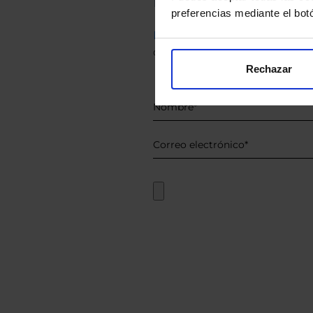
preferencias mediante el bot
Descárguese el archivo
e ind
de sus alternativas de Clases
Rechazar