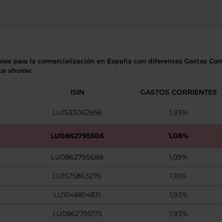
bles para la comercialización en España con diferentes Gastos Corri
e ahorrar.
ISIN
GASTOS CORRIENTES
LU1533062656
1,93%
LU0862795506
1,08%
LU0862795688
1,09%
LU1575863276
1,10%
LU1048814831
1,93%
LU0862795175
1,93%