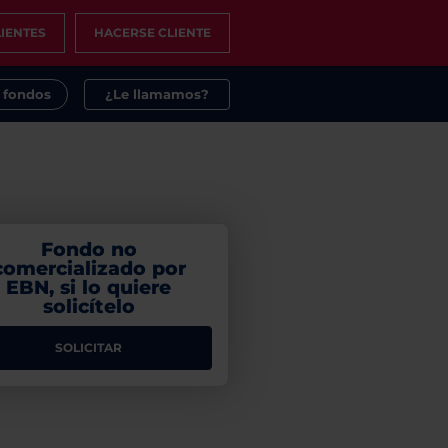
IENTES
HACERSE CLIENTE
s fondos
¿Le llamamos?
Fondo no
comercializado por
EBN, si lo quiere
solicítelo
SOLICITAR