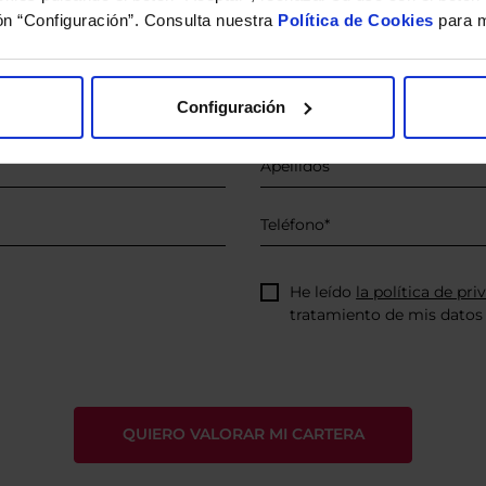
ón “Configuración”. Consulta nuestra
Política de Cookies
para m
íquenos los ISINs de sus Fondos y nuestros expertos le e
 Limpias con las que podrá ahorrar en sus costes.
Configuración
He leído
la política de pri
tratamiento de mis datos 