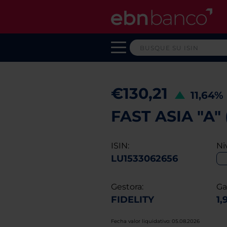
€130,21
11,64%
FAST ASIA "A"
ISIN:
Ni
LU1533062656
Gestora:
Ga
FIDELITY
1,
Fecha valor liquidativo: 05.08.2026