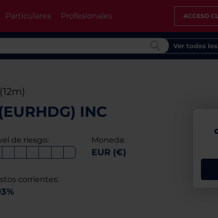
Particulares
Profesionales
ACCESO CL
Ver todos lo
(12m)
 (EURHDG) INC
vel de riesgo:
Moneda:
EUR (€)
stos corrientes:
93%