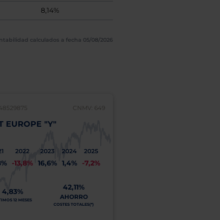
8,14%
ntabilidad calculados a fecha 05/08/2026
48529875
CNMV: 649
LU2589699524
T EUROPE "Y"
FAST GLOBAL "A" (
ACC
21
2022
2023
2024
2025
2024
2
8%
-13,8%
16,6%
1,4%
-7,2%
-8,3%
7
42,11%
4,83%
22,07%
AHORRO
TIMOS 12 MESES
A
COSTES TOTALES(*)
ÚLTIMOS 12 MESES
COSTE