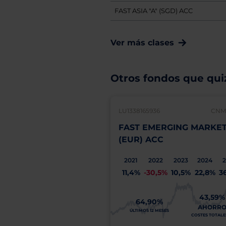
FAST ASIA "A" (SGD) ACC
Ver más clases
Otros fondos que quiz
LU1338165936
CNMV
FAST EMERGING MARKET
(EUR) ACC
2021
2022
2023
2024
2
11,4%
-30,5%
10,5%
22,8%
3
43,59%
64,90%
AHORR
ÚLTIMOS 12 MESES
COSTES TOTALES