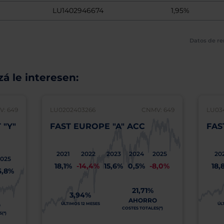
LU1402946674
1,95%
Datos de re
á le interesen:
: 649
LU0202403266
CNMV: 649
LU03
 "Y"
FAST EUROPE "A" ACC
FAS
2021
2022
2023
2024
2025
20
025
18,1%
-14,4%
15,6%
0,5%
-8,0%
18,
6,8%
21,71%
3,94%
AHORRO
ÚLTIMOS 12 MESES
ÚL
O
COSTES TOTALES(*)
(*)