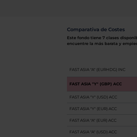
Comparativa de Costes
Este fondo tiene 7 clases disponi
encuentre la más barata y empiec
FAST ASIA "A" (EURHDG) INC
FAST ASIA "Y" (GBP) ACC
FAST ASIA "Y" (USD) ACC
FAST ASIA "Y" (EUR) ACC
FAST ASIA "A" (EUR) ACC
FAST ASIA "A" (USD) ACC