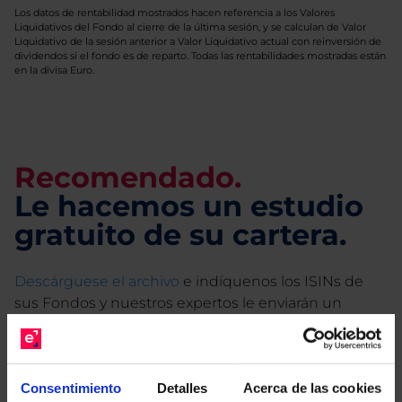
Los datos de rentabilidad mostrados hacen referencia a los Valores
Liquidativos del Fondo al cierre de la última sesión, y se calculan de Valor
Liquidativo de la sesión anterior a Valor Liquidativo actual con reinversión de
dividendos si el fondo es de reparto. Todas las rentabilidades mostradas están
en la divisa Euro.
Recomendado.
Le hacemos un estudio
gratuito de su cartera.
Descárguese el archivo
e indíquenos los ISINs de
sus Fondos y nuestros expertos le enviarán un
estudio gratuito de sus alternativas de Clases
Limpias con las que podrá ahorrar en sus costes.
Consentimiento
Detalles
Acerca de las cookies