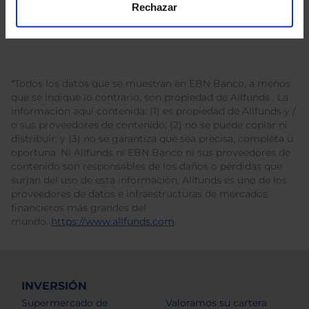
Rechazar
*Todos los datos que se muestran en EBN Banco, a menos
que se indique lo contrario, son propiedad de Allfunds . La
información aquí contenida: (1) es propiedad de Allfunds y /
o sus proveedores de contenido; (2) no se puede copiar ni
distribuir; y (3) no se garantiza que sea precisa, completa u
oportuna. Ni Allfunds ni EBN Banco ni sus proveedores de
contenido son responsables de los daños o pérdidas que
surjan del uso de esta información. Allfunds es uno de los
proveedores de datos e infraestructuras de mercados
financieros más grandes del
mundo.
https://www.allfunds.com
.
INVERSIÓN
Supermercado de
Valoramos su cartera