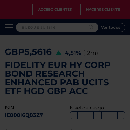
ACCESO CLIENTES
HACERSE CLIENTE
Ver todos
GBP5,5616
4,51%
(12m)
FIDELITY EUR HY CORP
BOND RESEARCH
ENHANCED PAB UCITS
ETF HGD GBP ACC
ISIN:
Nivel de riesgo:
IE000I6Q83Z7