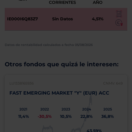
CORRIENTES
AÑO
IE000I6Q83Z7
Sin Datos
4,51%
Datos de rentabilidad calculados a fecha 05/08/2026
Otros fondos que quizá le interesen:
LU1338165936
CNMV: 649
FAST EMERGING MARKET "Y" (EUR) ACC
2021
2022
2023
2024
2025
11,4%
-30,5%
10,5%
22,8%
36,8%
43,59%