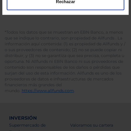
Rechazar
*Todos los datos que se muestran en EBN Banco, a menos
que se indique lo contrario, son propiedad de Allfunds . La
información aquí contenida: (1) es propiedad de Allfunds y /
o sus proveedores de contenido; (2) no se puede copiar ni
distribuir; y (3) no se garantiza que sea precisa, completa u
oportuna. Ni Allfunds ni EBN Banco ni sus proveedores de
contenido son responsables de los daños o pérdidas que
surjan del uso de esta información. Allfunds es uno de los
proveedores de datos e infraestructuras de mercados
financieros más grandes del
mundo.
https://www.allfunds.com
.
INVERSIÓN
Supermercado de
Valoramos su cartera