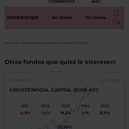
CORRIENTES
AÑO
IE00B1G9TQ60
Sin Datos
Sin Datos
Datos de rentabilidad calculados a fecha 21/03/2013
Otros fondos que quizá le interesen:
ES0174115016
CNMV: 5095
CINVEST/NOGAL CAPITAL (EUR) ACC
2021
2022
2023
2024
2025
-4,8%
-1,0%
18,3%
1,1%
21,6%
22,50%