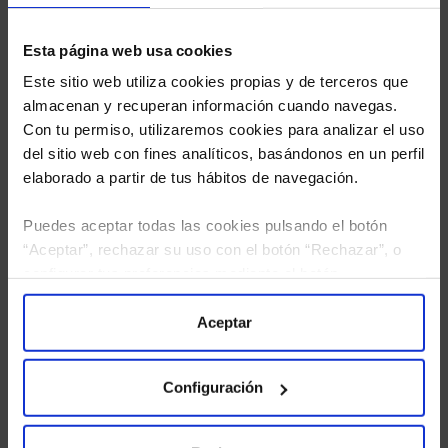
Esta página web usa cookies
Este sitio web utiliza cookies propias y de terceros que
almacenan y recuperan información cuando navegas.
Con tu permiso, utilizaremos cookies para analizar el uso
del sitio web con fines analíticos, basándonos en un perfil
elaborado a partir de tus hábitos de navegación.
Puedes aceptar todas las cookies pulsando el botón
“Aceptar”, rechazar su uso con el botón “Rechazar”, o
configurar tus preferencias mediante el botón
He leído
la política de privacidad
y consiento el
“Configuración”. Consulta nuestra
Política
tratamiento de mis datos personales.
de Cookies
para más información.
Aceptar
Configuración