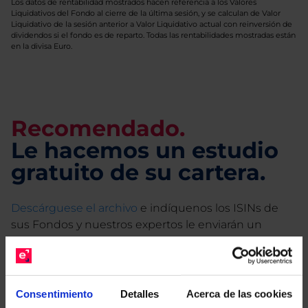
Los datos de rentabilidad mostrados hacen referencia a los Valores
Liquidativos del Fondo al cierre de la última sesión, y se calculan de Valor
Liquidativo de la sesión anterior a Valor Liquidativo actual con reinversión de
dividendos si el fondo es de reparto. Todas las rentabilidades mostradas están
en la divisa Euro.
Recomendado.
Le hacemos un estudio
gratuito de su cartera.
Descárguese el archivo
e indíquenos los ISINs de
sus Fondos y nuestros expertos le enviarán un
estudio gratuito de sus alternativas de Clases
Limpias con las que podrá ahorrar en sus costes.
Consentimiento
Detalles
Acerca de las cookies