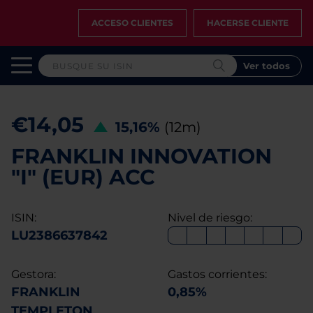
ACCESO CLIENTES
HACERSE CLIENTE
Ver todos
€14,05
15,16%
(12m)
FRANKLIN INNOVATION
"I" (EUR) ACC
ISIN:
Nivel de riesgo:
LU2386637842
Gestora:
Gastos corrientes:
FRANKLIN
0,85%
TEMPLETON