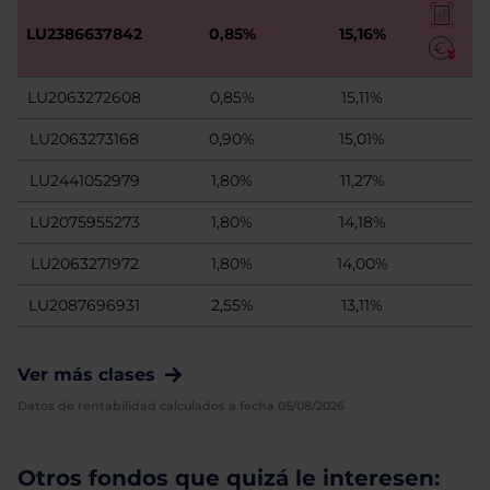
LU2386637842
0,85%
15,16%
LU2063272608
0,85%
15,11%
LU2063273168
0,90%
15,01%
LU2441052979
1,80%
11,27%
LU2075955273
1,80%
14,18%
LU2063271972
1,80%
14,00%
LU2087696931
2,55%
13,11%
Ver más clases
Datos de rentabilidad calculados a fecha 05/08/2026
Otros fondos que quizá le interesen: