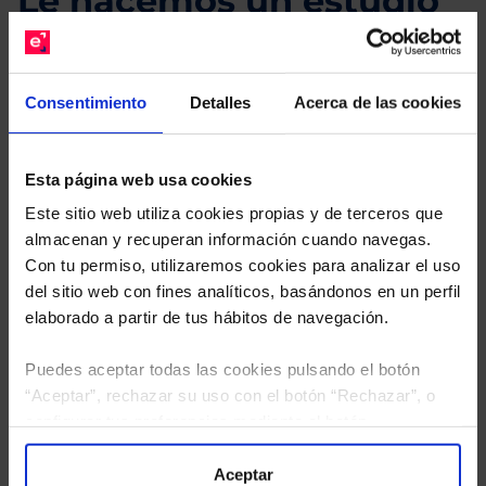
Le hacemos un estudio
gratuito de su cartera.
Descárguese el archivo
e indíquenos los ISINs de
Consentimiento
Detalles
Acerca de las cookies
sus Fondos y nuestros expertos le enviarán un
estudio gratuito de sus alternativas de Clases
Limpias con las que podrá ahorrar en sus costes.
Esta página web usa cookies
Este sitio web utiliza cookies propias y de terceros que
almacenan y recuperan información cuando navegas.
Con tu permiso, utilizaremos cookies para analizar el uso
del sitio web con fines analíticos, basándonos en un perfil
elaborado a partir de tus hábitos de navegación.
Puedes aceptar todas las cookies pulsando el botón
“Aceptar”, rechazar su uso con el botón “Rechazar”, o
configurar tus preferencias mediante el botón
“Configuración”. Consulta nuestra
Política
de Cookies
para más información.
Aceptar