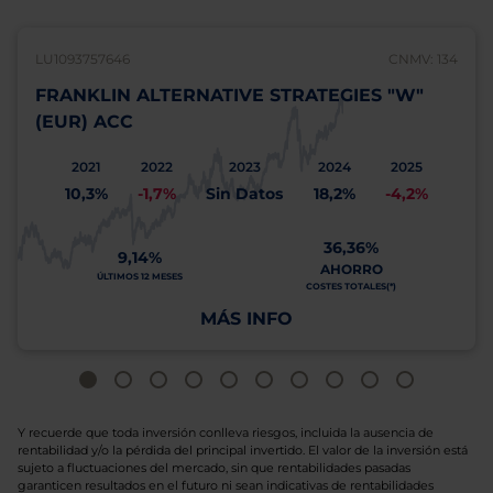
LU1093757646
CNMV: 134
FRANKLIN ALTERNATIVE STRATEGIES "W"
(EUR) ACC
2021
2022
2023
2024
2025
10,3%
-1,7%
Sin Datos
18,2%
-4,2%
36,36%
9,14%
AHORRO
ÚLTIMOS 12 MESES
COSTES TOTALES(*)
MÁS INFO
Y recuerde que toda inversión conlleva riesgos, incluida la ausencia de
rentabilidad y/o la pérdida del principal invertido. El valor de la inversión está
sujeto a fluctuaciones del mercado, sin que rentabilidades pasadas
garanticen resultados en el futuro ni sean indicativas de rentabilidades