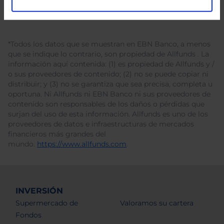
*Todos los datos que se muestran en EBN Banco, a menos
que se indique lo contrario, son propiedad de Allfunds . La
información aquí contenida: (1) es propiedad de Allfunds y /
o sus proveedores de contenido; (2) no se puede copiar ni
distribuir; y (3) no se garantiza que sea precisa, completa u
oportuna. Ni Allfunds ni EBN Banco ni sus proveedores de
contenido son responsables de los daños o pérdidas que
surjan del uso de esta información. Allfunds es uno de los
proveedores de datos e infraestructuras de mercados
financieros más grandes del
mundo.
https://www.allfunds.com
.
INVERSIÓN
Supermercado de
Valoramos su cartera
Fondos