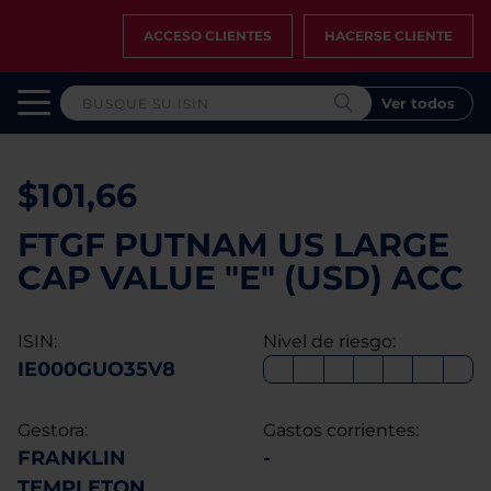
ACCESO CLIENTES
HACERSE CLIENTE
Ver todos
$101,66
FTGF PUTNAM US LARGE
CAP VALUE "E" (USD) ACC
ISIN:
Nivel de riesgo:
IE000GUO35V8
Gestora:
Gastos corrientes:
FRANKLIN
-
TEMPLETON