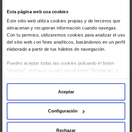
Esta página web usa cookies
Este sitio web utiliza cookies propias y de terceros que
almacenan y recuperan información cuando navegas.
Con tu permiso, utilizaremos cookies para analizar el uso
del sitio web con fines analíticos, basándonos en un perfil
elaborado a partir de tus hábitos de navegación.
Puedes aceptar todas las cookies pulsando el botón
“Aceptar”, rechazar su uso con el botón “Rechazar”, o
He leído
la política de privacidad
y consiento el
configurar tus preferencias mediante el botón
tratamiento de mis datos personales.
“Configuración”. Consulta nuestra
Política
de Cookies
para más información.
Aceptar
Configuración
Rechazar