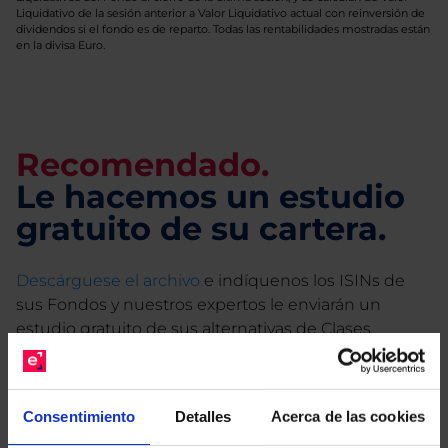
Liquidativo de la sesión anterior a Valor Liquidativo actual con reinversión de
dividendos si el fondo es de reparto. Todas las rentabilidades mostradas están
en la divisa Euro.
Recomendado.
Le hacemos un estudio
gratuito de su cartera.
Descárguese el archivo
e indíquenos los ISINs de
sus Fondos y nuestros expertos le enviarán un
estudio gratuito de sus alternativas de Clases
Limpias con las que podrá ahorrar en sus costes.
Consentimiento
Detalles
Acerca de las cookies