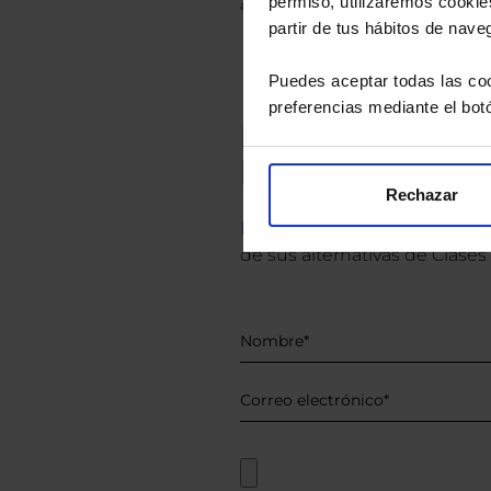
permiso, utilizaremos cookies
anterior a Valor Liquidativo actual con rein
partir de tus hábitos de nave
Puedes aceptar todas las coo
preferencias mediante el bot
Recomendad
Le hacemos un
Rechazar
Descárguese el archivo
e ind
de sus alternativas de Clases