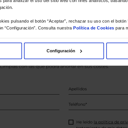
 para analizar el uso del sitio web con fines analíticos, basándo
versión de dividendos si el fondo es de reparto. Todas las rentabilidades mostradas es
gación.
kies pulsando el botón “Aceptar”, rechazar su uso con el botón 
ón “Configuración”. Consulta nuestra
Política de Cookies
para m
o.
 estudio gratuito de su ca
Configuración
íquenos los ISINs de sus Fondos y nuestros expertos le e
 Limpias con las que podrá ahorrar en sus costes.
He leído
la política de pri