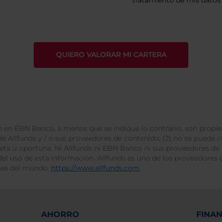
tratamiento de mis datos 
 en EBN Banco, a menos que se indique lo contrario, son propie
e Allfunds y / o sus proveedores de contenido; (2) no se puede cop
leta u oportuna. Ni Allfunds ni EBN Banco ni sus proveedores de
del uso de esta información. Allfunds es uno de los proveedores d
des del mundo.
https://www.allfunds.com
.
AHORRO
FINA