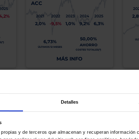
ACC
2025
20
4,2%
2,
2021
2022
2023
2024
2025
2,0%
-9,5%
1,0%
9,2%
6,3%
O
50,00%
ÚL
6,73%
(*)
AHORRO
ÚLTIMOS 12 MESES
COSTES TOTALES(*)
MÁS INFO
os, incluida la ausencia de rentabilidad y/o la pérdida del principal invertido. El valo
idades pasadas garanticen resultados en el futuro ni sean indicativas de rentabilidad
quier capital invertido mantendrá o aumentará su valor.
Detalles
os de Inversión tiene a su disposición información completa y relativa a dicho Fond
y sobre el Folleto (clicando en «ver informe») y el DFI (clicando en «ver ficha»).
BN no está recomendando la compra de estos Fondos en concreto. Consulte el foll
s
n final de inversión. El Cliente es responsable de las decisiones de inversión que ad
es propias y de terceros que almacenan y recuperan información
eferencia a los Valores Liquidativos del Fondo al cierre de la última sesión, y se cal