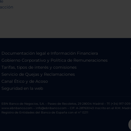
Documentación legal e Información Financiera
Gobierno Corporativo y Política de Remuneraciones
Tarifas, tipos de interés y comisiones
Servicio de Quejas y Reclamaciones
Canal Ético y de Acoso
Seguridad en la web
EBN Banco de Negocios, S.A. – Paseo de Recoletos, 29 28004 Madrid – Tf. (+34) 917 009 
www.ebnbanco.com – info@ebnbanco.com – CIF: A-28763043 Inscrito en el R.M. Madrid, T
Registro de Entidades del Banco de España con el nº 0211