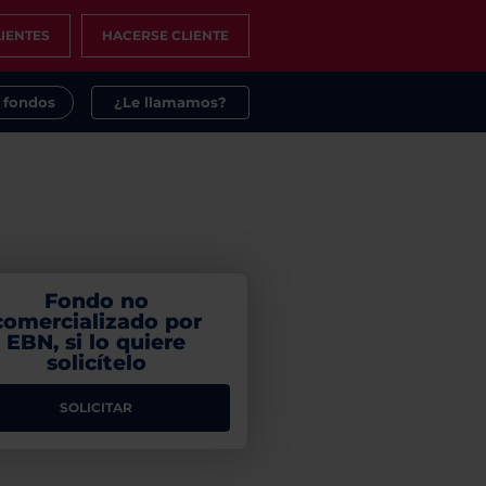
IENTES
HACERSE CLIENTE
s fondos
¿Le llamamos?
Fondo no
comercializado por
EBN, si lo quiere
solicítelo
SOLICITAR