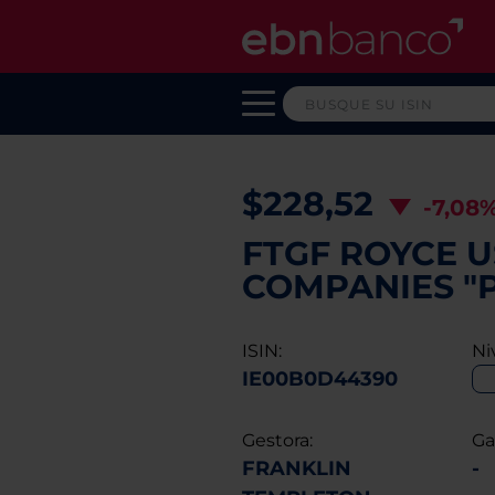
$228,52
-7,08
FTGF ROYCE 
COMPANIES "P
ISIN:
Ni
IE00B0D44390
Gestora:
Ga
FRANKLIN
-