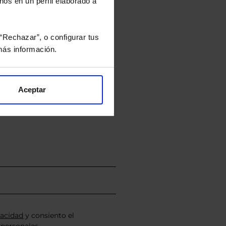
nos en un perfil elaborado a
tán en la divisa Euro.
“Rechazar”, o configurar tus
ás información.
rtera.
Aceptar
nviarán un estudio gratuito
vacidad
y consiento el