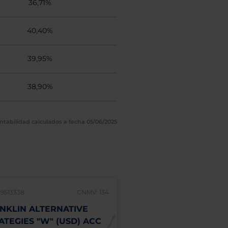
36,71%
40,40%
39,95%
38,90%
ntabilidad calculados a fecha 05/06/2025
9513338
CNMV: 134
LU1803069274
NKLIN ALTERNATIVE
FRANKLIN BIOTEC
ATEGIES "W" (USD) ACC
DISCOVERY "A" (EU