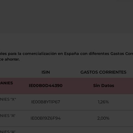
bles para la comercialización en España con diferentes Gastos Corri
e ahorrar.
ISIN
GASTOS CORRIENTES
ANIES
IE00B0D44390
Sin Datos
IES "X"
IE00B8Y11P67
1,26%
IES "A"
IE00B19Z6F94
2,00%
IES "A"