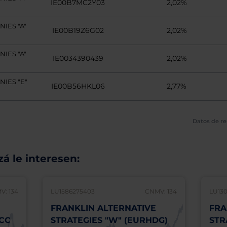
IE00B7MC2Y03
2,02%
IES "A"
IE00B19Z6G02
2,02%
IES "A"
IE0034390439
2,02%
IES "E"
IE00B56HKL06
2,77%
Datos de re
á le interesen:
V: 134
LU1586275403
CNMV: 134
LU130
FRANKLIN ALTERNATIVE
FRA
ACC
STRATEGIES "W" (EURHDG)
STR