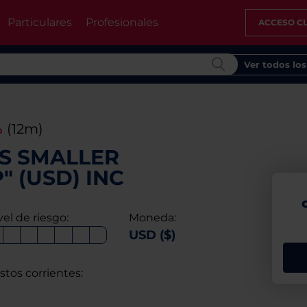
Particulares
Profesionales
ACCESO CL
Ver todos lo
%
(12m)
US SMALLER
" (USD) INC
vel de riesgo:
Moneda:
USD ($)
stos corrientes: