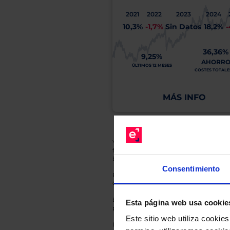
2021
2022
2023
2024
10,3%
-1,7%
Sin Datos
18,2%
-
36,36%
9,25%
AHORR
ÚLTIMOS 12 MESES
COSTES TOTALES
MÁS INFO
Y recuerde que toda inversión conlleva riesg
fluctuaciones del mercado, sin que rentabil
El Grupo EBN no puede garantizar que cual
Consentimiento
En cada una de las fichas de nuestros Fond
Gestora y la entidad depositaria del mismo 
Esto es una comunicación publicitaria. E
Esta página web usa cookie
para el inversor antes de tomar una decisió
Este sitio web utiliza cooki
Los datos de rentabilidad mostrados hacen r