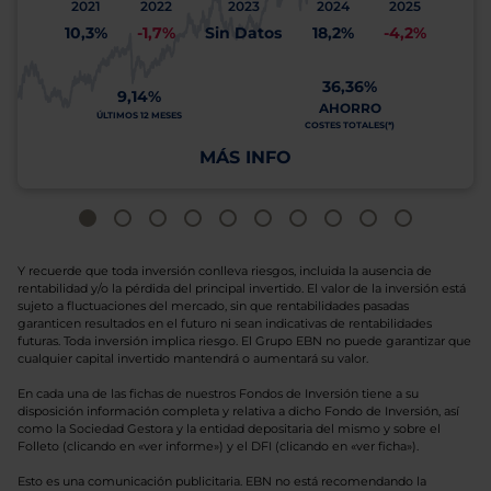
2021
2022
2023
2024
2025
10,3%
-1,7%
Sin Datos
18,2%
-4,2%
36,36%
9,14%
AHORRO
ÚLTIMOS 12 MESES
COSTES TOTALES(*)
MÁS INFO
Y recuerde que toda inversión conlleva riesgos, incluida la ausencia de
rentabilidad y/o la pérdida del principal invertido. El valor de la inversión está
sujeto a fluctuaciones del mercado, sin que rentabilidades pasadas
garanticen resultados en el futuro ni sean indicativas de rentabilidades
futuras. Toda inversión implica riesgo. El Grupo EBN no puede garantizar que
cualquier capital invertido mantendrá o aumentará su valor.
En cada una de las fichas de nuestros Fondos de Inversión tiene a su
disposición información completa y relativa a dicho Fondo de Inversión, así
como la Sociedad Gestora y la entidad depositaria del mismo y sobre el
Folleto (clicando en «ver informe») y el DFI (clicando en «ver ficha»).
Esto es una comunicación publicitaria. EBN no está recomendando la