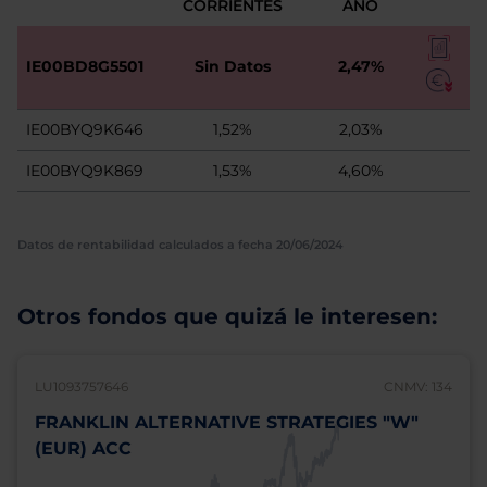
CORRIENTES
AÑO
IE00BD8G5501
Sin Datos
2,47%
IE00BYQ9K646
1,52%
2,03%
IE00BYQ9K869
1,53%
4,60%
Datos de rentabilidad calculados a fecha 20/06/2024
Otros fondos que quizá le interesen:
LU1093757646
CNMV: 134
FRANKLIN ALTERNATIVE STRATEGIES "W"
(EUR) ACC