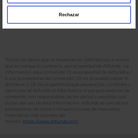
Rechazar
*Todos los datos que se muestran en EBN Banco, a menos
que se indique lo contrario, son propiedad de Allfunds . La
información aquí contenida: (1) es propiedad de Allfunds y /
o sus proveedores de contenido; (2) no se puede copiar ni
distribuir; y (3) no se garantiza que sea precisa, completa u
oportuna. Ni Allfunds ni EBN Banco ni sus proveedores de
contenido son responsables de los daños o pérdidas que
surjan del uso de esta información. Allfunds es uno de los
proveedores de datos e infraestructuras de mercados
financieros más grandes del
mundo.
https://www.allfunds.com
.