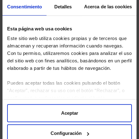
Limpias con las que podrá ahorrar en sus costes.
Consentimiento
Detalles
Acerca de las cookies
Esta página web usa cookies
Este sitio web utiliza cookies propias y de terceros que
almacenan y recuperan información cuando navegas.
Con tu permiso, utilizaremos cookies para analizar el uso
del sitio web con fines analíticos, basándonos en un perfil
elaborado a partir de tus hábitos de navegación.
Puedes aceptar todas las cookies pulsando el botón
“Aceptar”, rechazar su uso con el botón “Rechazar”, o
configurar tus preferencias mediante el botón
“Configuración”. Consulta nuestra
Política
He leído
la política de privacidad
y consiento el
de Cookies
para más información.
Aceptar
tratamiento de mis datos personales.
Configuración