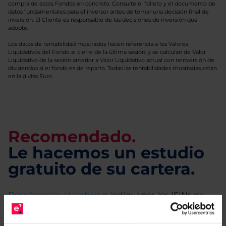
compra de estos Fondos en concreto. Consulte el folleto y el documento de
datos fundamentales para el inversor antes de tomar una decisión final de
inversión. El Cliente es responsable de las decisiones de inversión que
adopte.
Los datos de rentabilidad mostrados hacen referencia a los Valores
Liquidativos del Fondo al cierre de la última sesión, y se calculan de Valor
Liquidativo de la sesión anterior a Valor Liquidativo actual con reinversión de
dividendos si el fondo es de reparto. Todas las rentabilidades mostradas están
en la divisa Euro.
Recomendado.
Le hacemos un estudio
gratuito de su cartera.
Descárguese el archivo
e indíquenos los ISINs de
sus Fondos y nuestros expertos le enviarán un
estudio gratuito de sus alternativas de Clases