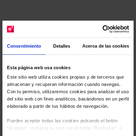
Recomendado.
Le hacemos un estudio
gratuito de su cartera.
Consentimiento
Detalles
Acerca de las cookies
Descárguese el archivo
e indíquenos los ISINs de
sus Fondos y nuestros expertos le enviarán un
Esta página web usa cookies
estudio gratuito de sus alternativas de Clases
Este sitio web utiliza cookies propias y de terceros que
Limpias con las que podrá ahorrar en sus costes.
almacenan y recuperan información cuando navegas.
Con tu permiso, utilizaremos cookies para analizar el uso
del sitio web con fines analíticos, basándonos en un perfil
elaborado a partir de tus hábitos de navegación.
Puedes aceptar todas las cookies pulsando el botón
“Aceptar”, rechazar su uso con el botón “Rechazar”, o
configurar tus preferencias mediante el botón