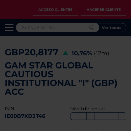
ACCESO CLIENTES
HACERSE CLIENTE
Ver todos
GBP20,8177
10,76%
(12m)
GAM STAR GLOBAL
CAUTIOUS
INSTITUTIONAL "I" (GBP)
ACC
ISIN:
Nivel de riesgo:
IE00B7XD3T46