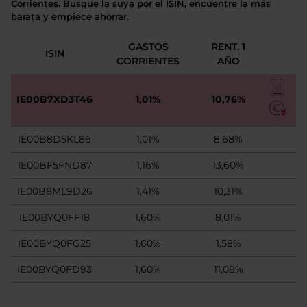
Corrientes. Busque la suya por el ISIN, encuentre la más
barata y empiece ahorrar.
GASTOS
RENT. 1
ISIN
CORRIENTES
AÑO
IE00B7XD3T46
1,01%
10,76%
IE00B8D5KL86
1,01%
8,68%
IE00BF5FND87
1,16%
13,60%
IE00B8ML9D26
1,41%
10,31%
IE00BYQ0FF18
1,60%
8,01%
IE00BYQ0FG25
1,60%
1,58%
IE00BYQ0FD93
1,60%
11,08%