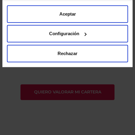
“Configuración”. Consulta nuestra
Política
de Cookies
para más información.
Aceptar
Configuración
He leído
la política de privacidad
y consiento el
Rechazar
tratamiento de mis datos personales.