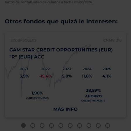
Datos de rentabilidad calculados a fecha 05/08/2026
Otros fondos que quizá le interesen:
IE00BF5GGL02
CNMV: 318
GAM STAR CREDIT OPPORTUNITIES (EUR)
"R" (EUR) ACC
2021
2022
2023
2024
2025
3,5%
-15,4%
5,8%
11,8%
4,1%
38,59%
1,96%
AHORRO
ÚLTIMOS 12 MESES
COSTES TOTALES(*)
MÁS INFO