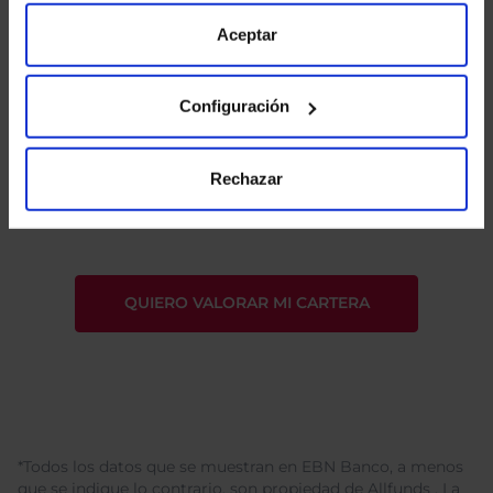
“Configuración”. Consulta nuestra
Política
de Cookies
para más información.
Aceptar
Configuración
He leído
la política de privacidad
y consiento el
Rechazar
tratamiento de mis datos personales.
*Todos los datos que se muestran en EBN Banco, a menos
que se indique lo contrario, son propiedad de Allfunds . La