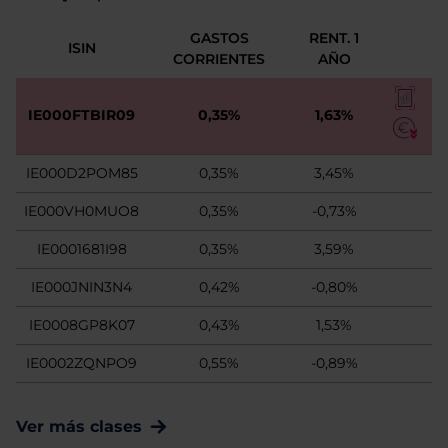
GASTOS
RENT. 1
ISIN
CORRIENTES
AÑO
IE000FTBIR09
0,35%
1,63%
IE000D2POM85
0,35%
3,45%
IE000VH0MUO8
0,35%
-0,73%
IE0001681I98
0,35%
3,59%
IE000JNIN3N4
0,42%
-0,80%
IE0008GP8K07
0,43%
1,53%
IE0002ZQNPO9
0,55%
-0,89%
Ver más clases