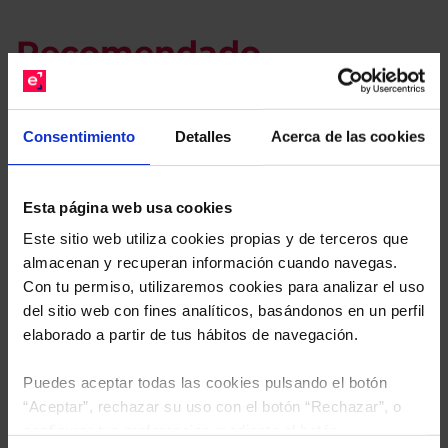
Recomendado.
Le hacemos un estudio
gratuito de su cartera.
Consentimiento
Detalles
Acerca de las cookies
Descárguese el archivo
e indíquenos los ISINs de
sus Fondos y nuestros expertos le enviarán un
Esta página web usa cookies
estudio gratuito de sus alternativas de Clases
Este sitio web utiliza cookies propias y de terceros que
Limpias con las que podrá ahorrar en sus costes.
almacenan y recuperan información cuando navegas.
Con tu permiso, utilizaremos cookies para analizar el uso
del sitio web con fines analíticos, basándonos en un perfil
elaborado a partir de tus hábitos de navegación.
Puedes aceptar todas las cookies pulsando el botón
“Aceptar”, rechazar su uso con el botón “Rechazar”, o
configurar tus preferencias mediante el botón