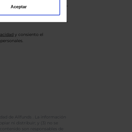
Aceptar
vacidad
y consiento el
personales.
dad de Allfunds . La información
iar ni distribuir; y (3) no se
 contenido son responsables de