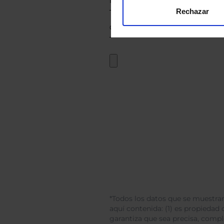
Rechazar
*Todos los datos que se muestran
aquí contenida: (1) es propiedad d
garantiza que sea precisa, comp