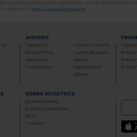
del uso de esta información. Allfunds es uno de los proveedores d
des del mundo.
https://www.allfunds.com
.
AHORRO
FINA
 su
Depósitos
Cuenta corriente
Hipotec
Sinycon Plus
Cuenta de pago
Présta
Depósitos
básica
Présta
Combinados
Depósitos en
Présta
dólares
ES
SOBRE NOSOTROS
Quienes somos
Eventos Financieros
Blog
Contacto