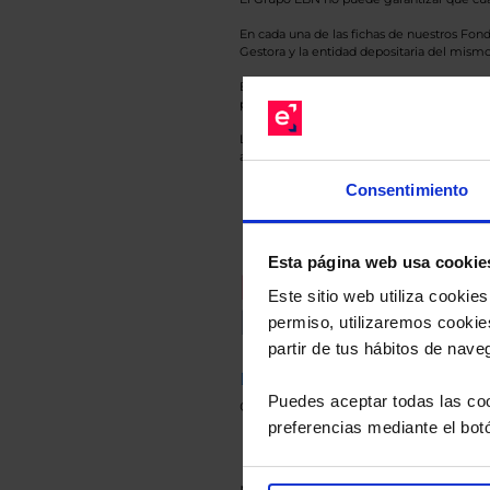
En cada una de las fichas de nuestros Fond
Gestora y la entidad depositaria del mismo 
Esto es una comunicación publicitaria. E
para el inversor antes de tomar una decisió
Los datos de rentabilidad mostrados hacen r
anterior a Valor Liquidativo actual con rein
Consentimiento
Esta página web usa cookie
Recomendad
Este sitio web utiliza cooki
Le hacemos un
permiso, utilizaremos cookies
partir de tus hábitos de nave
Descárguese el archivo
e ind
Puedes aceptar todas las coo
de sus alternativas de Clases
preferencias mediante el bot