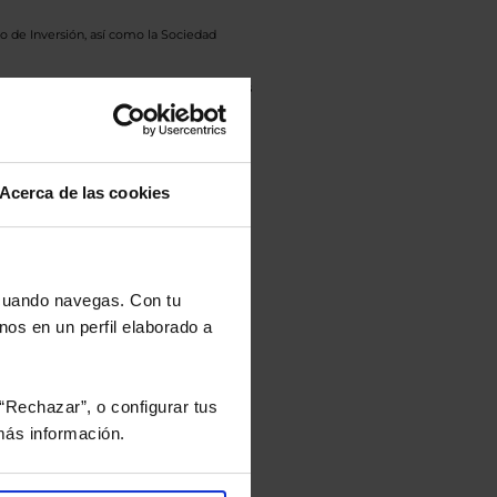
o de Inversión, así como la Sociedad
eto y el documento de datos fundamentales
opte.
culan de Valor Liquidativo de la sesión
tán en la divisa Euro.
Acerca de las cookies
 cuando navegas. Con tu
rtera.
nos en un perfil elaborado a
nviarán un estudio gratuito
“Rechazar”, o configurar tus
ás información.