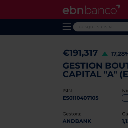
€191,317
17,28
GESTION BOUT
CAPITAL "A" (
ISIN:
Ni
ES0110407105
Gestora:
Ga
ANDBANK
1,