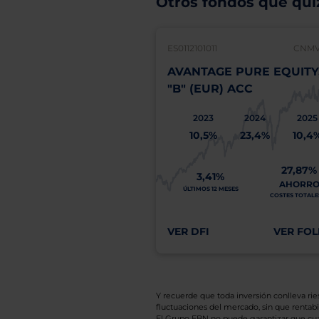
Otros fondos que quiz
ES0112101011
CNMV:
AVANTAGE PURE EQUITY,
"B" (EUR) ACC
2023
2024
2025
10,5%
23,4%
10,4
27,87%
3,41%
AHORR
ÚLTIMOS 12 MESES
COSTES TOTALES
VER DFI
VER FOL
Y recuerde que toda inversión conlleva riesg
fluctuaciones del mercado, sin que rentabil
El Grupo EBN no puede garantizar que cual