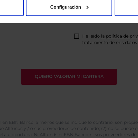
Configuración
He leído
la política de pri
tratamiento de mis datos 
 en EBN Banco, a menos que se indique lo contrario, son propie
e Allfunds y / o sus proveedores de contenido; (2) no se puede cop
leta u oportuna. Ni Allfunds ni EBN Banco ni sus proveedores de