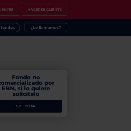
IENTES
HACERSE CLIENTE
s fondos
¿Le llamamos?
Fondo no
comercializado por
EBN, si lo quiere
solicítelo
SOLICITAR