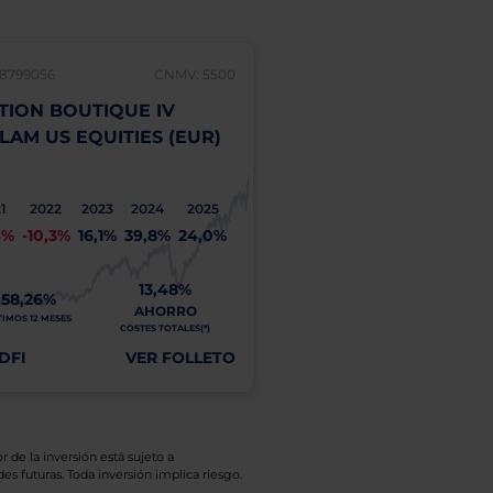
8799056
CNMV: 5500
ES0110407147
TION BOUTIQUE IV
GESTION BOUTIQUE 
LAM US EQUITIES (EUR)
GESTIVALUE CAPITA
C
(EUR) ACC
1
2022
2023
2024
2025
2023
2024
4%
-10,3%
16,1%
39,8%
24,0%
6,1%
8,4%
13,48%
2
58,26%
15,89%
AHORRO
A
TIMOS 12 MESES
ÚLTIMOS 12 MESES
COSTES TOTALES(*)
COSTE
DFI
VER FOLLETO
VER DFI
VE
r de la inversión está sujeto a
es futuras. Toda inversión implica riesgo.