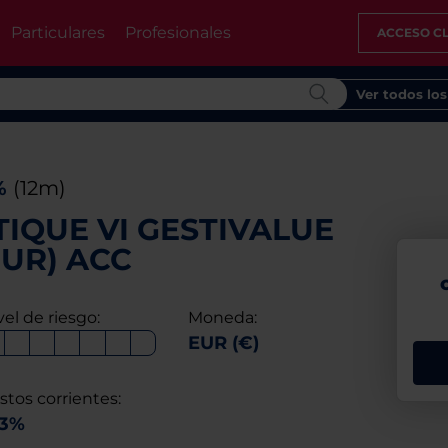
Particulares
Profesionales
ACCESO CL
Ver todos lo
%
(12m)
IQUE VI GESTIVALUE
EUR) ACC
vel de riesgo:
Moneda:
EUR (€)
stos corrientes:
13%