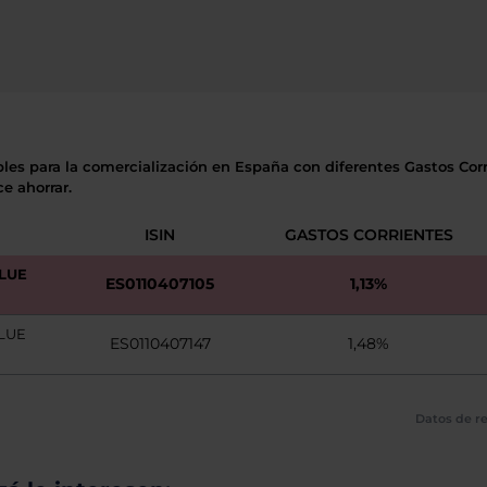
bles para la comercialización en España con diferentes Gastos Corri
e ahorrar.
ISIN
GASTOS CORRIENTES
LUE
ES0110407105
1,13%
ALUE
ES0110407147
1,48%
Datos de re