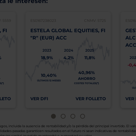
á le interesen:
 5559
ES0167238023
CNMV: 5725
ES016
 FI
ESTELA GLOBAL EQUITIES, FI
GES
"R" (EUR) ACC
ALC
AC
2023
2024
2025
%
18,9%
4,2%
11,8%
202
-0,
40,96%
10,40%
O
AHORRO
ÚLTIMOS 12 MESES
(*)
COSTES TOTALES(*)
ÚL
LETO
VER DFI
VER FOLLETO
VER 
os, incluida la ausencia de rentabilidad y/o la pérdida del principal invertido. El valo
idades pasadas garanticen resultados en el futuro ni sean indicativas de rentabilidad
quier capital invertido mantendrá o aumentará su valor.