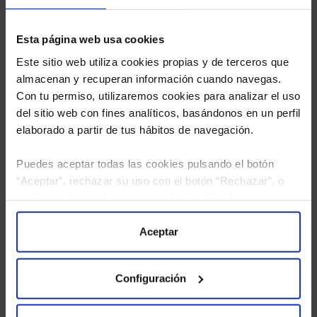
Esta página web usa cookies
Este sitio web utiliza cookies propias y de terceros que
almacenan y recuperan información cuando navegas.
Con tu permiso, utilizaremos cookies para analizar el uso
del sitio web con fines analíticos, basándonos en un perfil
elaborado a partir de tus hábitos de navegación.
Puedes aceptar todas las cookies pulsando el botón
“Aceptar”, rechazar su uso con el botón “Rechazar”, o
configurar tus preferencias mediante el botón
He leído
la política de privacidad
y consiento el
“Configuración”. Consulta nuestra
Política
tratamiento de mis datos personales.
de Cookies
para más información.
Aceptar
Configuración