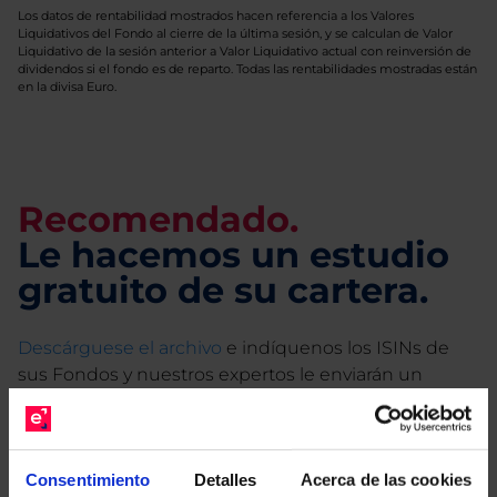
Los datos de rentabilidad mostrados hacen referencia a los Valores
Liquidativos del Fondo al cierre de la última sesión, y se calculan de Valor
Liquidativo de la sesión anterior a Valor Liquidativo actual con reinversión de
dividendos si el fondo es de reparto. Todas las rentabilidades mostradas están
en la divisa Euro.
Recomendado.
Le hacemos un estudio
gratuito de su cartera.
Descárguese el archivo
e indíquenos los ISINs de
sus Fondos y nuestros expertos le enviarán un
estudio gratuito de sus alternativas de Clases
Limpias con las que podrá ahorrar en sus costes.
Consentimiento
Detalles
Acerca de las cookies