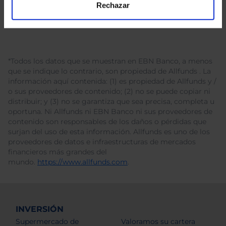
Rechazar
*Todos los datos que se muestran en EBN Banco, a menos
que se indique lo contrario, son propiedad de Allfunds . La
información aquí contenida: (1) es propiedad de Allfunds y /
o sus proveedores de contenido; (2) no se puede copiar ni
distribuir; y (3) no se garantiza que sea precisa, completa u
oportuna. Ni Allfunds ni EBN Banco ni sus proveedores de
contenido son responsables de los daños o pérdidas que
surjan del uso de esta información. Allfunds es uno de los
proveedores de datos e infraestructuras de mercados
financieros más grandes del
mundo.
https://www.allfunds.com
.
INVERSIÓN
Supermercado de
Valoramos su cartera