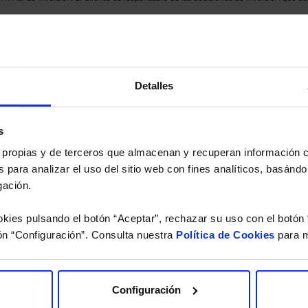
eferencia a los Valores Liquidativos del Fondo al cierre de la última sesión, y se cal
versión de dividendos si el fondo es de reparto. Todas las rentabilidades mostradas es
Detalles
o.
 estudio gratuito de su ca
s
es propias y de terceros que almacenan y recuperan información
 para analizar el uso del sitio web con fines analíticos, basándo
íquenos los ISINs de sus Fondos y nuestros expertos le e
gación.
 Limpias con las que podrá ahorrar en sus costes.
kies pulsando el botón “Aceptar”, rechazar su uso con el botón 
ón “Configuración”. Consulta nuestra
Política de Cookies
para m
Configuración