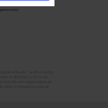
vacidad
y consiento el
personales.
dad de Allfunds . La información
iar ni distribuir; y (3) no se
 contenido son responsables de
e datos e infraestructuras de