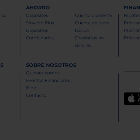
AHORRO
FINA
 su
Depósitos
Cuenta corriente
Hipotec
Sinycon Plus
Cuenta de pago
Présta
Depósitos
básica
Présta
Combinados
Depósitos en
Présta
dólares
ES
SOBRE NOSOTROS
Quienes somos
Eventos Financieros
Blog
Contacto