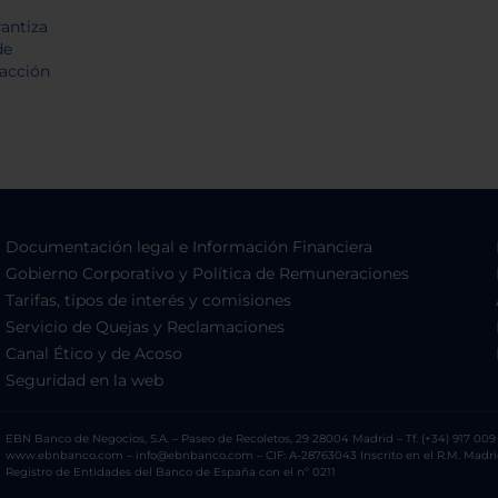
Documentación legal e Información Financiera
Gobierno Corporativo y Política de Remuneraciones
Tarifas, tipos de interés y comisiones
Servicio de Quejas y Reclamaciones
Canal Ético y de Acoso
Seguridad en la web
EBN Banco de Negocios, S.A. – Paseo de Recoletos, 29 28004 Madrid – Tf. (+34) 917 009 
www.ebnbanco.com – info@ebnbanco.com – CIF: A-28763043 Inscrito en el R.M. Madrid, T
Registro de Entidades del Banco de España con el nº 0211