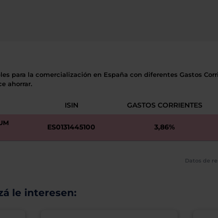
les para la comercialización en España con diferentes Gastos Corri
e ahorrar.
ISIN
GASTOS CORRIENTES
EUM
ES0131445100
3,86%
Datos de re
á le interesen: