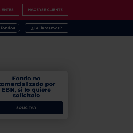
IENTES
HACERSE CLIENTE
s fondos
¿Le llamamos?
Fondo no
comercializado por
EBN, si lo quiere
solicítelo
SOLICITAR