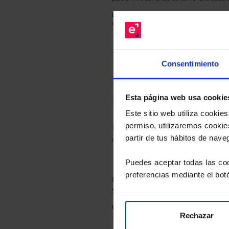
Los datos de rentabilidad mostrados hacen r
anterior a Valor Liquidativo actual con rein
Consentimiento
Recomendad
Le hacemos un
Esta página web usa cookie
Este sitio web utiliza cooki
permiso, utilizaremos cookies
Descárguese el archivo
e ind
partir de tus hábitos de nave
de sus alternativas de Clases
Puedes aceptar todas las coo
preferencias mediante el bot
Rechazar