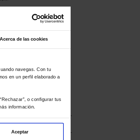
culan de Valor Liquidativo de la sesión
tán en la divisa Euro.
Acerca de las cookies
rtera.
 cuando navegas. Con tu
nos en un perfil elaborado a
nviarán un estudio gratuito
“Rechazar”, o configurar tus
ás información.
Aceptar