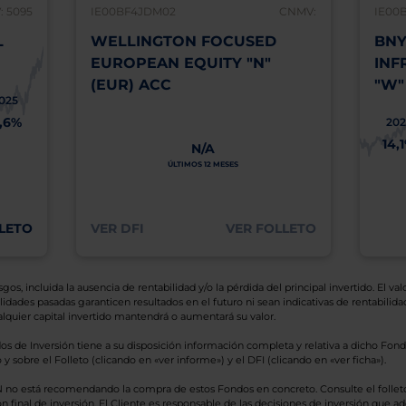
 5095
IE00BF4JDM02
CNMV:
IE00
L
WELLINGTON FOCUSED
BNY
EUROPEAN EQUITY "N"
INF
(EUR) ACC
"W"
025
1,6%
202
14,
N/A
ÚLTIMOS 12 MESES
LETO
VER DFI
VER FOLLETO
os, incluida la ausencia de rentabilidad y/o la pérdida del principal invertido. El valo
idades pasadas garanticen resultados en el futuro ni sean indicativas de rentabilidad
quier capital invertido mantendrá o aumentará su valor.
os de Inversión tiene a su disposición información completa y relativa a dicho Fond
y sobre el Folleto (clicando en «ver informe») y el DFI (clicando en «ver ficha»).
BN no está recomendando la compra de estos Fondos en concreto. Consulte el foll
n final de inversión. El Cliente es responsable de las decisiones de inversión que ad