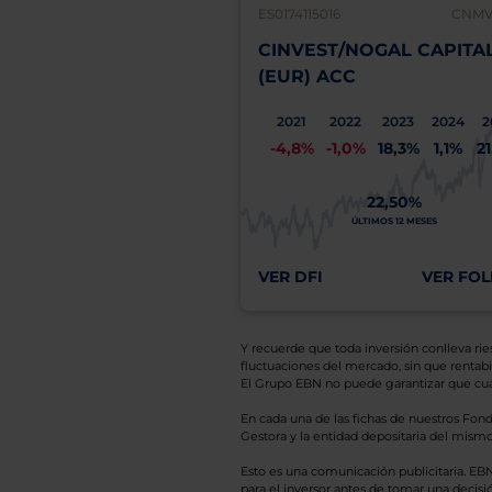
ES0174115016
CNMV:
CINVEST/NOGAL CAPITA
(EUR) ACC
2021
2022
2023
2024
2
-4,8%
-1,0%
18,3%
1,1%
2
22,50%
ÚLTIMOS 12 MESES
VER DFI
VER FOL
Y recuerde que toda inversión conlleva riesg
fluctuaciones del mercado, sin que rentabil
El Grupo EBN no puede garantizar que cual
En cada una de las fichas de nuestros Fond
Gestora y la entidad depositaria del mismo 
Esto es una comunicación publicitaria. E
para el inversor antes de tomar una decisió