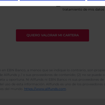
He leído
la política de pri
tratamiento de mis datos 
 en EBN Banco, a menos que se indique lo contrario, son propie
e Allfunds y / o sus proveedores de contenido; (2) no se puede cop
leta u oportuna. Ni Allfunds ni EBN Banco ni sus proveedores de
del uso de esta información. Allfunds es uno de los proveedores d
des del mundo.
https://www.allfunds.com
.