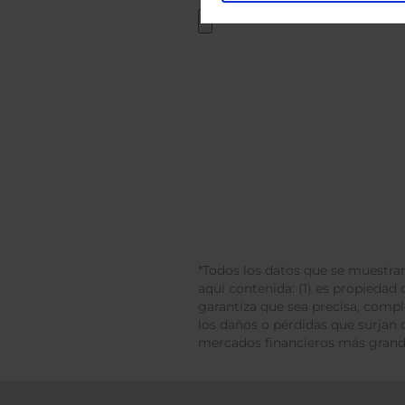
*Todos los datos que se muestran
aquí contenida: (1) es propiedad d
garantiza que sea precisa, comp
los daños o pérdidas que surjan 
mercados financieros más gran