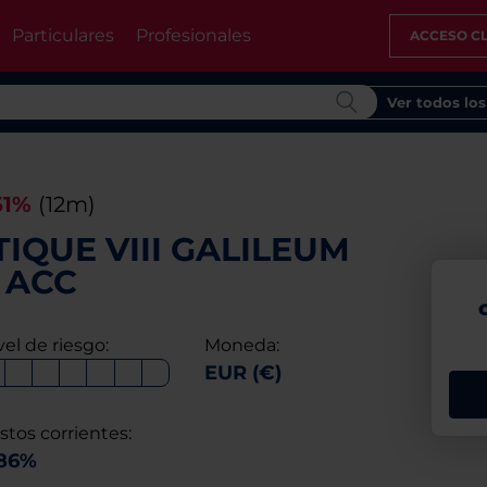
Particulares
Profesionales
ACCESO CL
Ver todos lo
51%
(12m)
IQUE VIII GALILEUM
 ACC
vel de riesgo:
Moneda:
EUR (€)
stos corrientes:
,86%