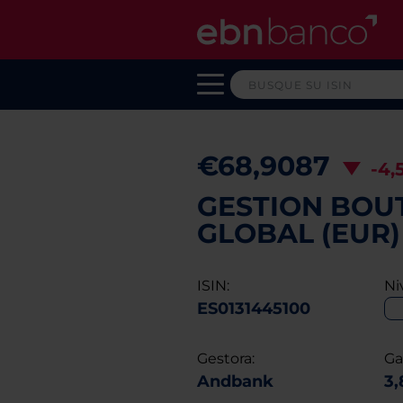
€68,9087
-4,
GESTION BOUT
GLOBAL (EUR)
ISIN:
Ni
ES0131445100
Gestora:
Ga
Andbank
3