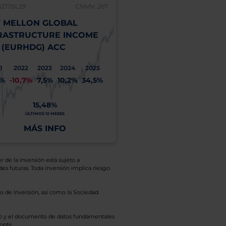
BZ17BL29
CNMV: 267
 MELLON GLOBAL
RASTRUCTURE INCOME
 (EURHDG) ACC
1
2022
2023
2024
2025
1%
-10,7%
7,5%
10,2%
34,5%
15,48%
ÚLTIMOS 12 MESES
MÁS INFO
r de la inversión está sujeto a
es futuras. Toda inversión implica riesgo.
o de Inversión, así como la Sociedad
eto y el documento de datos fundamentales
opte.