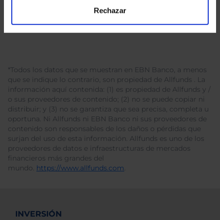
Rechazar
*Todos los datos que se muestran en EBN Banco, a menos
que se indique lo contrario, son propiedad de Allfunds . La
información aquí contenida: (1) es propiedad de Allfunds y /
o sus proveedores de contenido; (2) no se puede copiar ni
distribuir; y (3) no se garantiza que sea precisa, completa u
oportuna. Ni Allfunds ni EBN Banco ni sus proveedores de
contenido son responsables de los daños o pérdidas que
surjan del uso de esta información. Allfunds es uno de los
proveedores de datos e infraestructuras de mercados
financieros más grandes del
mundo.
https://www.allfunds.com
.
INVERSIÓN