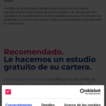
adopte.
Los datos de rentabilidad mostrados hacen referencia a los Valores
Liquidativos del Fondo al cierre de la última sesión, y se calculan de Valor
Liquidativo de la sesión anterior a Valor Liquidativo actual con reinversión de
dividendos si el fondo es de reparto. Todas las rentabilidades mostradas están
en la divisa Euro.
Recomendado.
Le hacemos un estudio
gratuito de su cartera.
Descárguese el archivo
e indíquenos los ISINs de
sus Fondos y nuestros expertos le enviarán un
estudio gratuito de sus alternativas de Clases
Limpias con las que podrá ahorrar en sus costes.
Consentimiento
Detalles
Acerca de las cookies