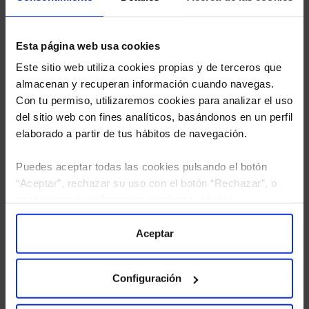
Esta página web usa cookies
Este sitio web utiliza cookies propias y de terceros que
almacenan y recuperan información cuando navegas.
Con tu permiso, utilizaremos cookies para analizar el uso
del sitio web con fines analíticos, basándonos en un perfil
elaborado a partir de tus hábitos de navegación.
Puedes aceptar todas las cookies pulsando el botón
“Aceptar”, rechazar su uso con el botón “Rechazar”, o
configurar tus preferencias mediante el botón
He leído
la política de privacidad
y consiento el
“Configuración”. Consulta nuestra
Política
tratamiento de mis datos personales.
de Cookies
para más información.
Aceptar
Configuración