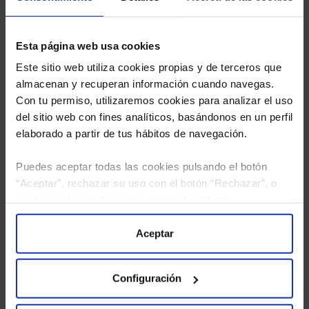
Esta página web usa cookies
Este sitio web utiliza cookies propias y de terceros que
almacenan y recuperan información cuando navegas.
Con tu permiso, utilizaremos cookies para analizar el uso
del sitio web con fines analíticos, basándonos en un perfil
elaborado a partir de tus hábitos de navegación.
Puedes aceptar todas las cookies pulsando el botón
“Aceptar”, rechazar su uso con el botón “Rechazar”, o
configurar tus preferencias mediante el botón
He leído
la política de privacidad
y consiento el
“Configuración”. Consulta nuestra
Política
tratamiento de mis datos personales.
de Cookies
para más información.
Aceptar
Configuración