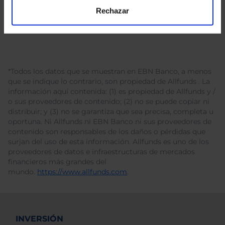
Rechazar
*Todos los datos que se muestran en EBN Banco, a menos
que se indique lo contrario, son propiedad de Allfunds . La
información aquí contenida: (1) es propiedad de Allfunds y /
o sus proveedores de contenido; (2) no se puede copiar ni
distribuir; y (3) no se garantiza que sea precisa, completa u
oportuna. Ni Allfunds ni EBN Banco ni sus proveedores de
contenido son responsables de los daños o pérdidas que
surjan del uso de esta información. Allfunds es uno de los
proveedores de datos e infraestructuras de mercados
financieros más grandes del
mundo.
https://www.allfunds.com
.
INVERSIÓN