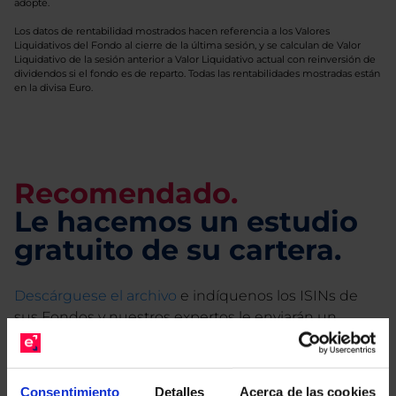
adopte.
Los datos de rentabilidad mostrados hacen referencia a los Valores
Liquidativos del Fondo al cierre de la última sesión, y se calculan de Valor
Liquidativo de la sesión anterior a Valor Liquidativo actual con reinversión de
dividendos si el fondo es de reparto. Todas las rentabilidades mostradas están
en la divisa Euro.
Recomendado.
Le hacemos un estudio
gratuito de su cartera.
Descárguese el archivo
e indíquenos los ISINs de
sus Fondos y nuestros expertos le enviarán un
estudio gratuito de sus alternativas de Clases
Limpias con las que podrá ahorrar en sus costes.
Consentimiento
Detalles
Acerca de las cookies