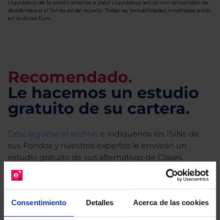
Liquidativo de la sesión anterior a Valor Liquidativo actual con reinversión de
dividendos si el fondo es de reparto. Todas las rentabilidades mostradas están
en la divisa Euro.
Recomendado.
Le hacemos un estudio
gratuito de su cartera.
Descárguese el archivo
e indíquenos los ISINs de
sus Fondos y nuestros expertos le enviarán un
estudio gratuito de sus alternativas de Clases
Limpias con las que podrá ahorrar en sus costes.
Consentimiento
Detalles
Acerca de las cookies