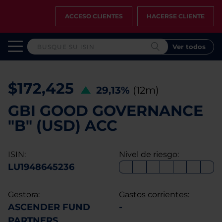
ACCESO CLIENTES
HACERSE CLIENTE
Ver todos
$172,425
29,13%
(12m)
GBI GOOD GOVERNANCE
"B" (USD) ACC
ISIN:
Nivel de riesgo:
LU1948645236
Gestora:
Gastos corrientes:
ASCENDER FUND
-
PARTNERS