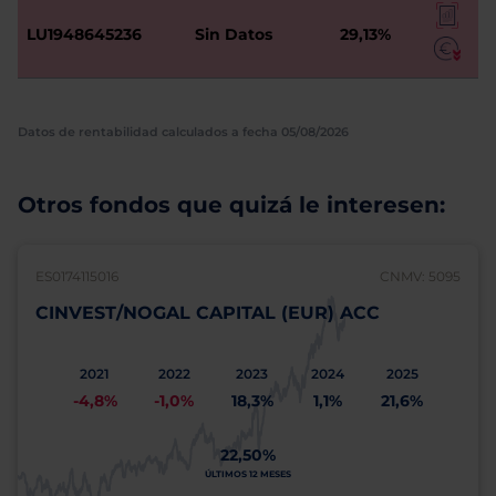
LU1948645236
Sin Datos
29,13%
Datos de rentabilidad calculados a fecha 05/08/2026
Otros fondos que quizá le interesen:
ES0174115016
CNMV: 5095
CINVEST/NOGAL CAPITAL (EUR) ACC
2021
2022
2023
2024
2025
-4,8%
-1,0%
18,3%
1,1%
21,6%
22,50%
ÚLTIMOS 12 MESES