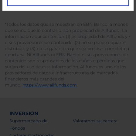
*Todos los datos que se muestran en EBN Banco, a menos
que se indique lo contrario, son propiedad de Allfunds . La
información aquí contenida: (1) es propiedad de Allfunds y /
o sus proveedores de contenido; (2) no se puede copiar ni
distribuir; y (3) no se garantiza que sea precisa, completa u
oportuna. Ni Allfunds ni EBN Banco ni sus proveedores de
contenido son responsables de los daños o pérdidas que
surjan del uso de esta información. Allfunds es uno de los
proveedores de datos e infraestructuras de mercados
financieros más grandes del
mundo.
https://www.allfunds.com
.
INVERSIÓN
Supermercado de
Valoramos su cartera
Fondos
Carteras Gestionadas