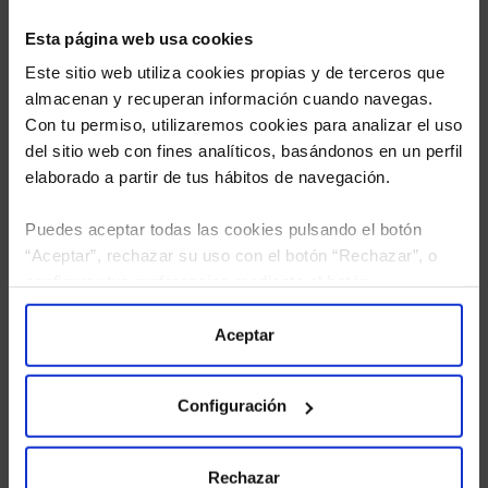
Esta página web usa cookies
Este sitio web utiliza cookies propias y de terceros que
almacenan y recuperan información cuando navegas.
Con tu permiso, utilizaremos cookies para analizar el uso
del sitio web con fines analíticos, basándonos en un perfil
elaborado a partir de tus hábitos de navegación.
Puedes aceptar todas las cookies pulsando el botón
“Aceptar”, rechazar su uso con el botón “Rechazar”, o
He leído
la política de privacidad
y consiento el
configurar tus preferencias mediante el botón
tratamiento de mis datos personales.
“Configuración”. Consulta nuestra
Política
de Cookies
para más información.
Aceptar
Configuración
Rechazar