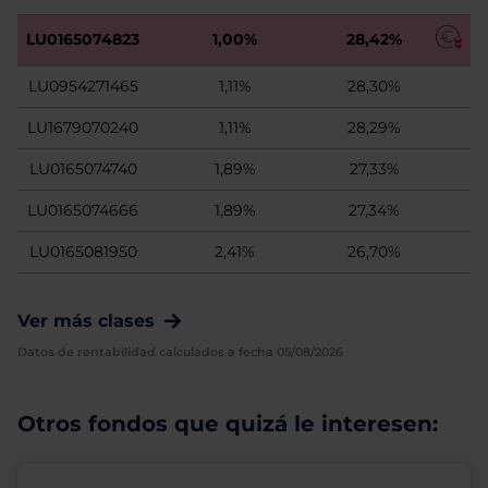
LU0165074823
1,00%
28,42%
LU0954271465
1,11%
28,30%
LU1679070240
1,11%
28,29%
LU0165074740
1,89%
27,33%
LU0165074666
1,89%
27,34%
LU0165081950
2,41%
26,70%
Ver más clases
Datos de rentabilidad calculados a fecha 05/08/2026
Otros fondos que quizá le interesen: