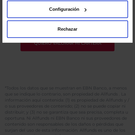
He leído
la política de privacidad
y consiento el
Configuración
tratamiento de mis datos personales.
Rechazar
*Todos los datos que se muestran en EBN Banco, a menos
que se indique lo contrario, son propiedad de Allfunds . La
información aquí contenida: (1) es propiedad de Allfunds y /
o sus proveedores de contenido; (2) no se puede copiar ni
distribuir; y (3) no se garantiza que sea precisa, completa u
oportuna. Ni Allfunds ni EBN Banco ni sus proveedores de
contenido son responsables de los daños o pérdidas que
surjan del uso de esta información. Allfunds es uno de los