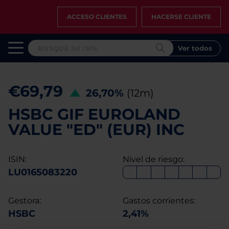
ACCESO CLIENTES
HACERSE CLIENTE
Ver todos
€69,79
26,70%
(12m)
HSBC GIF EUROLAND
VALUE "ED" (EUR) INC
ISIN:
Nivel de riesgo:
LU0165083220
Gestora:
Gastos corrientes:
HSBC
2,41%