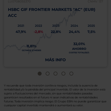
LU0708055370
CNMV: 137
HSBC GIF FRONTIER MARKETS "AC" (EUR)
ACC
2021
2022
2023
2024
2025
47,9%
-2,8%
22,8%
24,4%
7,5%
32,01%
11,81%
AHORRO
ÚLTIMOS 12 MESES
COSTES TOTALES(*)
MÁS INFO
Y recuerde que toda inversión conlleva riesgos, incluida la ausencia de
rentabilidad y/o la pérdida del principal invertido. El valor de la inversión está
sujeto a fluctuaciones del mercado, sin que rentabilidades pasadas
garanticen resultados en el futuro ni sean indicativas de rentabilidades
futuras. Toda inversión implica riesgo. El Grupo EBN no puede garantizar que
cualquier capital invertido mantendrá o aumentará su valor.