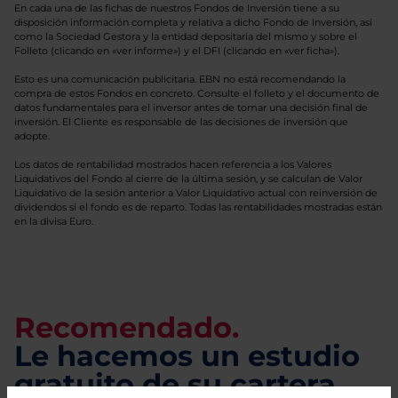
En cada una de las fichas de nuestros Fondos de Inversión tiene a su
disposición información completa y relativa a dicho Fondo de Inversión, así
como la Sociedad Gestora y la entidad depositaria del mismo y sobre el
Folleto (clicando en «ver informe») y el DFI (clicando en «ver ficha»).
Esto es una comunicación publicitaria. EBN no está recomendando la
compra de estos Fondos en concreto. Consulte el folleto y el documento de
datos fundamentales para el inversor antes de tomar una decisión final de
inversión. El Cliente es responsable de las decisiones de inversión que
adopte.
Los datos de rentabilidad mostrados hacen referencia a los Valores
Liquidativos del Fondo al cierre de la última sesión, y se calculan de Valor
Liquidativo de la sesión anterior a Valor Liquidativo actual con reinversión de
dividendos si el fondo es de reparto. Todas las rentabilidades mostradas están
en la divisa Euro.
Recomendado.
Le hacemos un estudio
gratuito de su cartera.