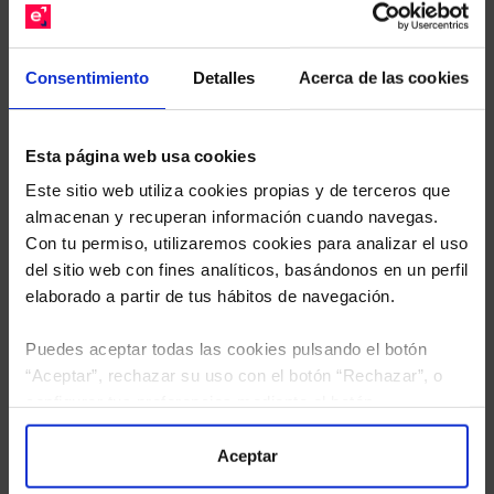
Descárguese el archivo
e indíquenos los ISINs de
sus Fondos y nuestros expertos le enviarán un
Consentimiento
Detalles
Acerca de las cookies
estudio gratuito de sus alternativas de Clases
Limpias con las que podrá ahorrar en sus costes.
Esta página web usa cookies
Este sitio web utiliza cookies propias y de terceros que
almacenan y recuperan información cuando navegas.
Con tu permiso, utilizaremos cookies para analizar el uso
del sitio web con fines analíticos, basándonos en un perfil
elaborado a partir de tus hábitos de navegación.
Puedes aceptar todas las cookies pulsando el botón
“Aceptar”, rechazar su uso con el botón “Rechazar”, o
configurar tus preferencias mediante el botón
“Configuración”. Consulta nuestra
Política
de Cookies
para más información.
Aceptar