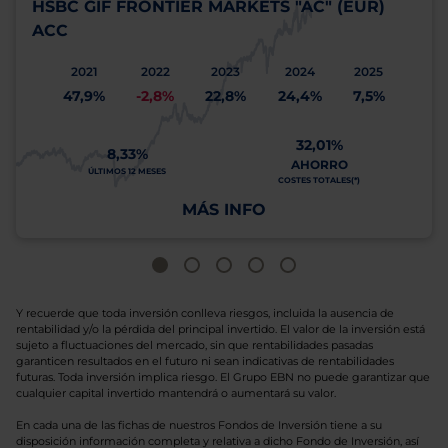
HSBC GIF FRONTIER MARKETS "AC" (EUR)
ACC
2021
2022
2023
2024
2025
47,9%
-2,8%
22,8%
24,4%
7,5%
32,01%
8,33%
AHORRO
ÚLTIMOS 12 MESES
COSTES TOTALES(*)
MÁS INFO
Y recuerde que toda inversión conlleva riesgos, incluida la ausencia de
rentabilidad y/o la pérdida del principal invertido. El valor de la inversión está
sujeto a fluctuaciones del mercado, sin que rentabilidades pasadas
garanticen resultados en el futuro ni sean indicativas de rentabilidades
futuras. Toda inversión implica riesgo. El Grupo EBN no puede garantizar que
cualquier capital invertido mantendrá o aumentará su valor.
En cada una de las fichas de nuestros Fondos de Inversión tiene a su
disposición información completa y relativa a dicho Fondo de Inversión, así