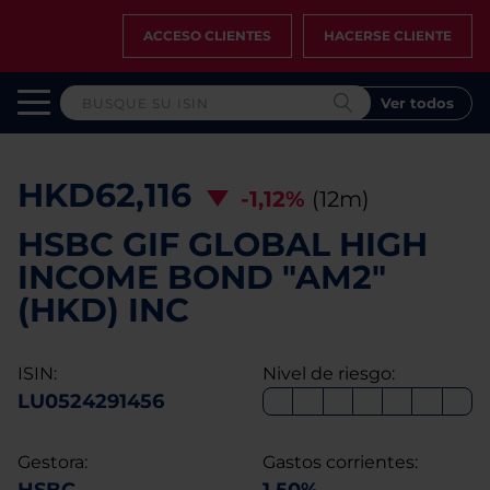
ACCESO CLIENTES
HACERSE CLIENTE
Ver todos
HKD62,116
-1,12%
(12m)
HSBC GIF GLOBAL HIGH
INCOME BOND "AM2"
(HKD) INC
ISIN:
Nivel de riesgo:
LU0524291456
Gestora:
Gastos corrientes: