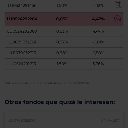
LU0524291456
1,50%
-1,12%
LU0524292264
0,83%
4,47%
LU0524292009
0,83%
4,47%
LU1679032661
0,87%
-0,81%
LU1679032315
0,88%
6,58%
LU0524291613
1,50%
3,76%
Datos de rentabilidad calculados a fecha 06/08/2026
Otros fondos que quizá le interesen:
LU0708055370
CNMV: 137