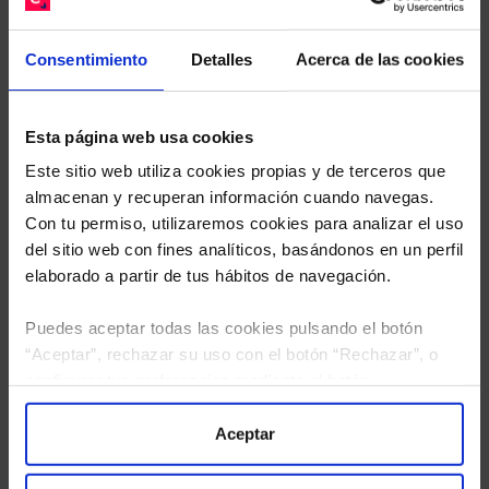
Descárguese el archivo
e indíquenos los ISINs de
sus Fondos y nuestros expertos le enviarán un
estudio gratuito de sus alternativas de Clases
Consentimiento
Detalles
Acerca de las cookies
Limpias con las que podrá ahorrar en sus costes.
Esta página web usa cookies
Este sitio web utiliza cookies propias y de terceros que
almacenan y recuperan información cuando navegas.
Con tu permiso, utilizaremos cookies para analizar el uso
del sitio web con fines analíticos, basándonos en un perfil
elaborado a partir de tus hábitos de navegación.
Puedes aceptar todas las cookies pulsando el botón
“Aceptar”, rechazar su uso con el botón “Rechazar”, o
configurar tus preferencias mediante el botón
“Configuración”. Consulta nuestra
Política
de Cookies
para más información.
Aceptar
He leído
la política de privacidad
y consiento el