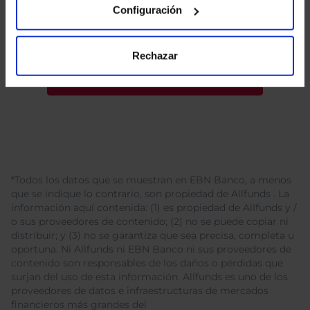
tratamiento de mis datos personales.
Configuración
Rechazar
*Todos los datos que se muestran en EBN Banco, a menos
que se indique lo contrario, son propiedad de Allfunds . La
información aquí contenida: (1) es propiedad de Allfunds y /
o sus proveedores de contenido; (2) no se puede copiar ni
distribuir; y (3) no se garantiza que sea precisa, completa u
oportuna. Ni Allfunds ni EBN Banco ni sus proveedores de
contenido son responsables de los daños o pérdidas que
surjan del uso de esta información. Allfunds es uno de los
proveedores de datos e infraestructuras de mercados
financieros más grandes del