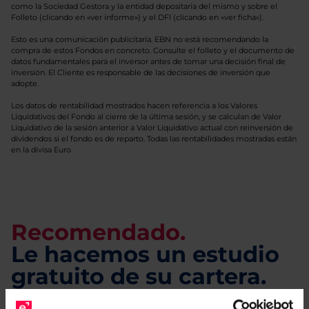
como la Sociedad Gestora y la entidad depositaria del mismo y sobre el
Folleto (clicando en «ver informe») y el DFI (clicando en «ver ficha»).
Esto es una comunicación publicitaria. EBN no está recomendando la
compra de estos Fondos en concreto. Consulte el folleto y el documento de
datos fundamentales para el inversor antes de tomar una decisión final de
inversión. El Cliente es responsable de las decisiones de inversión que
adopte.
Los datos de rentabilidad mostrados hacen referencia a los Valores
Liquidativos del Fondo al cierre de la última sesión, y se calculan de Valor
Liquidativo de la sesión anterior a Valor Liquidativo actual con reinversión de
dividendos si el fondo es de reparto. Todas las rentabilidades mostradas están
en la divisa Euro.
Recomendado.
Le hacemos un estudio
gratuito de su cartera.