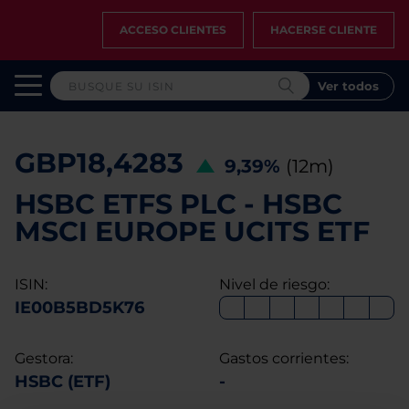
ACCESO CLIENTES
HACERSE CLIENTE
Ver todos
GBP18,4283
9,39%
(12m)
HSBC ETFS PLC - HSBC
MSCI EUROPE UCITS ETF
ISIN:
Nivel de riesgo:
IE00B5BD5K76
Gestora:
Gastos corrientes:
HSBC (ETF)
-