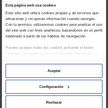
Esta página web usa cookies
Este sitio web utiliza cookies propias y de terceros que
almacenan y recuperan información cuando navegas.
Con tu permiso, utilizaremos cookies para analizar el uso
del sitio web con fines analíticos, basándonos en un perfil
elaborado a partir de tus hábitos de navegación.
Puedes aceptar todas las cookies pulsando el botón
He leído
la política de privacidad
y consiento el
“Aceptar”, rechazar su uso con el botón “Rechazar”, o
tratamiento de mis datos personales.
configurar tus preferencias mediante el botón
“Configuración”. Consulta nuestra
Política
de Cookies
para más información.
Aceptar
Configuración
Rechazar