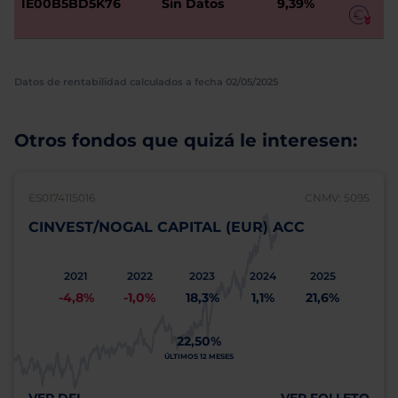
IE00B5BD5K76
Sin Datos
9,39%
Datos de rentabilidad calculados a fecha 02/05/2025
Otros fondos que quizá le interesen:
ES0174115016
CNMV: 5095
CINVEST/NOGAL CAPITAL (EUR) ACC
2021
2022
2023
2024
2025
-4,8%
-1,0%
18,3%
1,1%
21,6%
22,50%
ÚLTIMOS 12 MESES