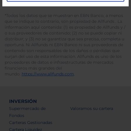
*Todos los datos que se muestran en EBN Banco, a menos
que se indique lo contrario, son propiedad de Allfunds . La
información aquí contenida: (1) es propiedad de Allfunds y /
o sus proveedores de contenido; (2) no se puede copiar ni
distribuir; y (3) no se garantiza que sea precisa, completa u
oportuna. Ni Allfunds ni EBN Banco ni sus proveedores de
contenido son responsables de los daños o pérdidas que
surjan del uso de esta información. Allfunds es uno de los
proveedores de datos e infraestructuras de mercados
financieros más grandes del
mundo.
https://www.allfunds.com
.
INVERSIÓN
Supermercado de
Valoramos su cartera
Fondos
Carteras Gestionadas
Cartera Liquidez