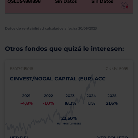
QSLU54881898
Sin Datos
Sin Datos
Datos de rentabilidad calculados a fecha 30/06/2023
Otros fondos que quizá le interesen:
ES0174115016
CNMV: 5095
CINVEST/NOGAL CAPITAL (EUR) ACC
2021
2022
2023
2024
2025
-4,8%
-1,0%
18,3%
1,1%
21,6%
22,50%
ÚLTIMOS 12 MESES