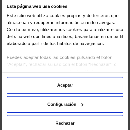
Esta página web usa cookies
Este sitio web utiliza cookies propias y de terceros que
almacenan y recuperan información cuando navegas.
Con tu permiso, utilizaremos cookies para analizar el uso
del sitio web con fines analíticos, basándonos en un perfil
elaborado a partir de tus hábitos de navegación.
Puedes aceptar todas las cookies pulsando el botón
He leído
la política de privacidad
y consiento el
“Aceptar”, rechazar su uso con el botón “Rechazar”, o
tratamiento de mis datos personales.
configurar tus preferencias mediante el botón
“Configuración”. Consulta nuestra
Política
de Cookies
para más información.
Aceptar
Configuración
Rechazar