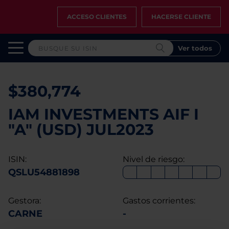
ACCESO CLIENTES
HACERSE CLIENTE
Ver todos
$380,774
IAM INVESTMENTS AIF I
"A" (USD) JUL2023
ISIN:
Nivel de riesgo:
QSLU54881898
Gestora:
Gastos corrientes:
CARNE
-