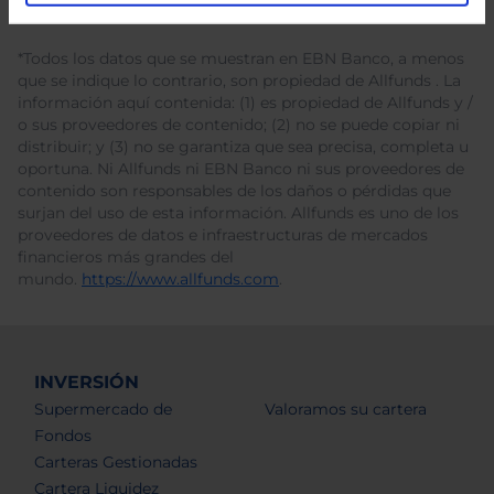
*Todos los datos que se muestran en EBN Banco, a menos
que se indique lo contrario, son propiedad de Allfunds . La
información aquí contenida: (1) es propiedad de Allfunds y /
o sus proveedores de contenido; (2) no se puede copiar ni
distribuir; y (3) no se garantiza que sea precisa, completa u
oportuna. Ni Allfunds ni EBN Banco ni sus proveedores de
contenido son responsables de los daños o pérdidas que
surjan del uso de esta información. Allfunds es uno de los
proveedores de datos e infraestructuras de mercados
financieros más grandes del
mundo.
https://www.allfunds.com
.
INVERSIÓN
Supermercado de
Valoramos su cartera
Fondos
Carteras Gestionadas
Cartera Liquidez