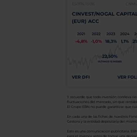
ES0174115016
CNMV:
CINVEST/NOGAL CAPITA
(EUR) ACC
2021
2022
2023
2024
2
-4,8%
-1,0%
18,3%
1,1%
2
22,50%
ÚLTIMOS 12 MESES
VER DFI
VER FOL
Y recuerde que toda inversión conlleva riesg
fluctuaciones del mercado, sin que rentabil
El Grupo EBN no puede garantizar que cual
En cada una de las fichas de nuestros Fond
Gestora y la entidad depositaria del mismo 
Esto es una comunicación publicitaria. E
para el inversor antes de tomar una decisió