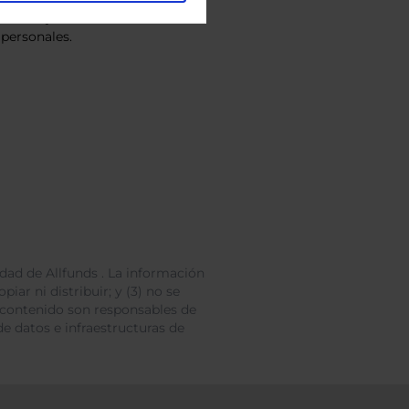
vacidad
y consiento el
personales.
dad de Allfunds . La información
iar ni distribuir; y (3) no se
 contenido son responsables de
e datos e infraestructuras de