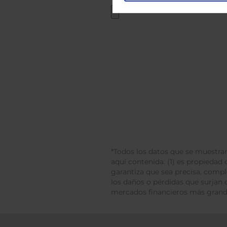
*Todos los datos que se muestran
aquí contenida: (1) es propiedad d
garantiza que sea precisa, comp
los daños o pérdidas que surjan 
mercados financieros más gran