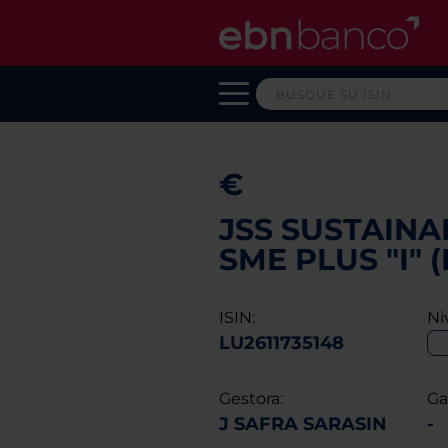
€
JSS SUSTAINA
SME PLUS "I"
ISIN:
Ni
LU2611735148
Gestora:
Ga
J SAFRA SARASIN
-