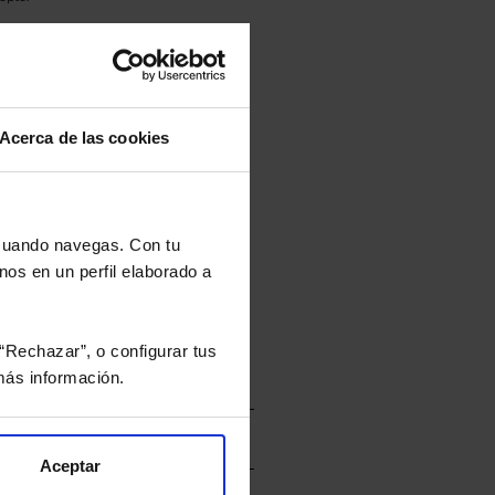
culan de Valor Liquidativo de la sesión
tán en la divisa Euro.
Acerca de las cookies
rtera.
 cuando navegas. Con tu
nos en un perfil elaborado a
nviarán un estudio gratuito
“Rechazar”, o configurar tus
ás información.
Aceptar