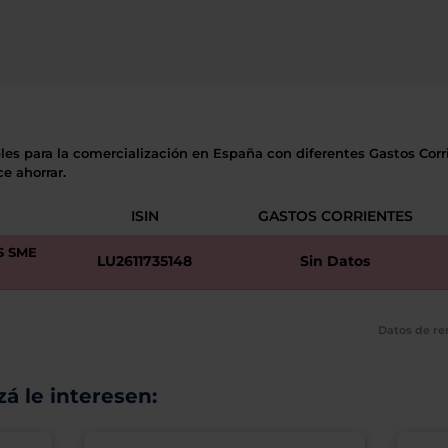
les para la comercialización en España con diferentes Gastos Corri
e ahorrar.
ISIN
GASTOS CORRIENTES
S SME
LU2611735148
Sin Datos
Datos de re
á le interesen: