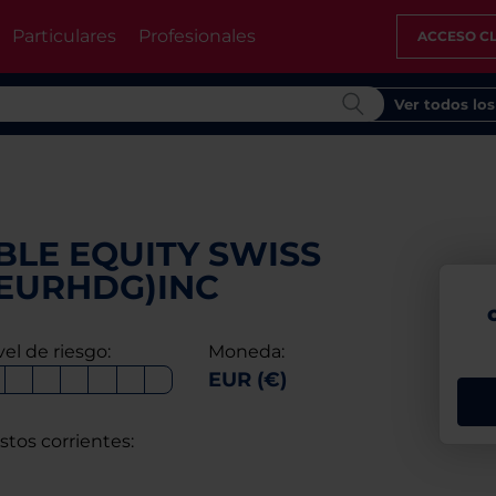
Particulares
Profesionales
ACCESO CL
Ver todos lo
BLE EQUITY SWISS
 (EURHDG)INC
vel de riesgo:
Moneda:
EUR (€)
stos corrientes: