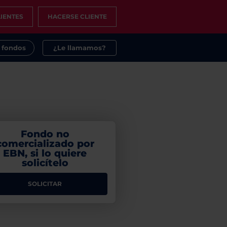
IENTES
HACERSE CLIENTE
s fondos
¿Le llamamos?
Fondo no
comercializado por
EBN, si lo quiere
solicítelo
SOLICITAR