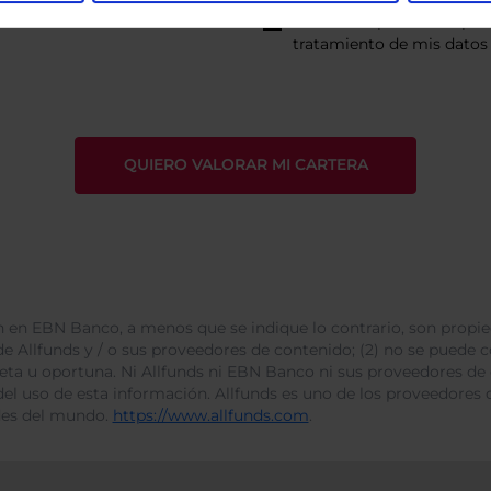
He leído
la política de pri
tratamiento de mis datos 
 en EBN Banco, a menos que se indique lo contrario, son propie
e Allfunds y / o sus proveedores de contenido; (2) no se puede cop
leta u oportuna. Ni Allfunds ni EBN Banco ni sus proveedores de
del uso de esta información. Allfunds es uno de los proveedores d
des del mundo.
https://www.allfunds.com
.