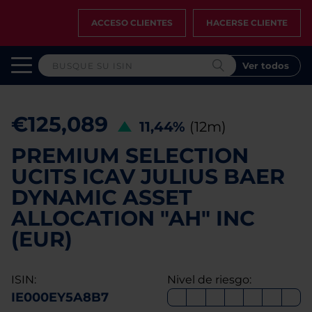
ACCESO CLIENTES
HACERSE CLIENTE
Ver todos
€125,089
11,44%
(12m)
PREMIUM SELECTION
UCITS ICAV JULIUS BAER
DYNAMIC ASSET
ALLOCATION "AH" INC
(EUR)
ISIN:
Nivel de riesgo:
IE000EY5A8B7