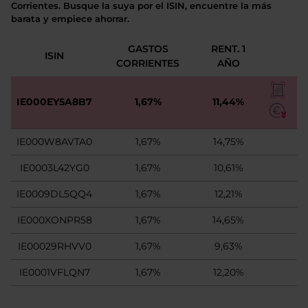
Corrientes. Busque la suya por el ISIN, encuentre la más
barata y empiece ahorrar.
GASTOS
RENT. 1
ISIN
CORRIENTES
AÑO
IE000EY5A8B7
1,67%
11,44%
IE000W8AVTA0
1,67%
14,75%
IE0003L42YG0
1,67%
10,61%
IE0009DL5QQ4
1,67%
12,21%
IE000XONPR58
1,67%
14,65%
IE00029RHVV0
1,67%
9,63%
IE0001VFLQN7
1,67%
12,20%