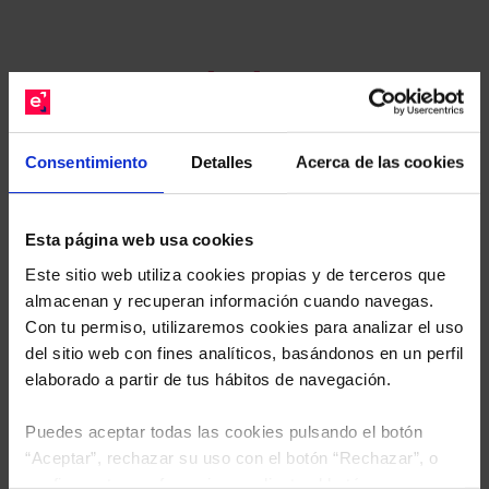
Recomendado.
Le hacemos un estudio
gratuito de su cartera.
Consentimiento
Detalles
Acerca de las cookies
Descárguese el archivo
e indíquenos los ISINs de
sus Fondos y nuestros expertos le enviarán un
Esta página web usa cookies
estudio gratuito de sus alternativas de Clases
Este sitio web utiliza cookies propias y de terceros que
Limpias con las que podrá ahorrar en sus costes.
almacenan y recuperan información cuando navegas.
Con tu permiso, utilizaremos cookies para analizar el uso
del sitio web con fines analíticos, basándonos en un perfil
elaborado a partir de tus hábitos de navegación.
Puedes aceptar todas las cookies pulsando el botón
“Aceptar”, rechazar su uso con el botón “Rechazar”, o
configurar tus preferencias mediante el botón