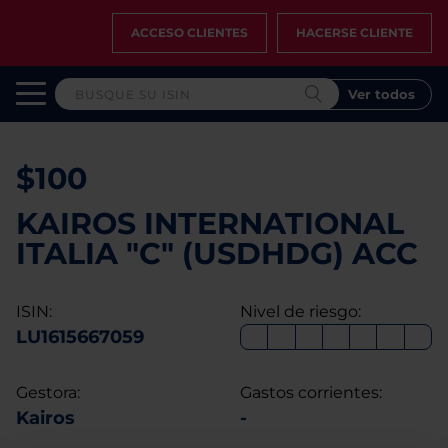
ACCESO CLIENTES
HACERSE CLIENTE
Ver todos
$100
KAIROS INTERNATIONAL
ITALIA "C" (USDHDG) ACC
ISIN:
Nivel de riesgo:
LU1615667059
Gestora:
Gastos corrientes:
Kairos
-