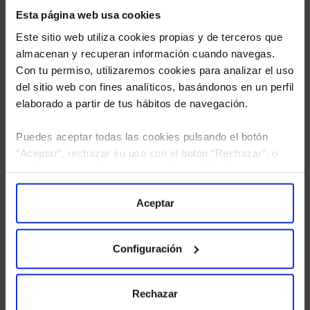
Esta página web usa cookies
Este sitio web utiliza cookies propias y de terceros que
almacenan y recuperan información cuando navegas.
Con tu permiso, utilizaremos cookies para analizar el uso
del sitio web con fines analíticos, basándonos en un perfil
elaborado a partir de tus hábitos de navegación.
Puedes aceptar todas las cookies pulsando el botón
He leído
la política de privacidad
y consiento el
“Aceptar”, rechazar su uso con el botón “Rechazar”, o
tratamiento de mis datos personales.
configurar tus preferencias mediante el botón
“Configuración”. Consulta nuestra
Política
de Cookies
para más información.
Aceptar
Configuración
Rechazar