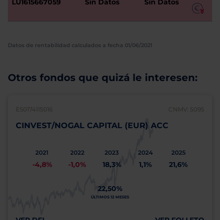
LU1615667059
Sin Datos
Sin Datos
Datos de rentabilidad calculados a fecha 01/06/2021
Otros fondos que quizá le interesen:
ES0174115016
CNMV: 5095
CINVEST/NOGAL CAPITAL (EUR) ACC
2021
2022
2023
2024
2025
-4,8%
-1,0%
18,3%
1,1%
21,6%
22,50%
ÚLTIMOS 12 MESES