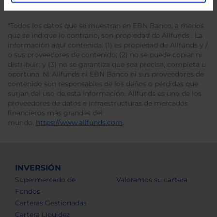
*Todos los datos que se muestran en EBN Banco, a menos
que se indique lo contrario, son propiedad de Allfunds . La
información aquí contenida: (1) es propiedad de Allfunds y /
o sus proveedores de contenido; (2) no se puede copiar ni
distribuir; y (3) no se garantiza que sea precisa, completa u
oportuna. Ni Allfunds ni EBN Banco ni sus proveedores de
contenido son responsables de los daños o pérdidas que
surjan del uso de esta información. Allfunds es uno de los
proveedores de datos e infraestructuras de mercados
financieros más grandes del
mundo.
https://www.allfunds.com
.
INVERSIÓN
Supermercado de
Valoramos su cartera
Fondos
Carteras Gestionadas
Cartera Liquidez