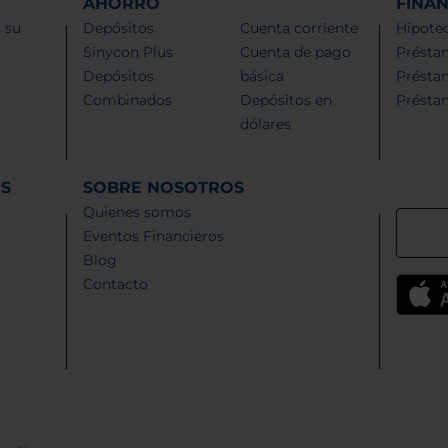
AHORRO
FINA
 su
Depósitos
Cuenta corriente
Hipotec
Sinycon Plus
Cuenta de pago
Présta
Depósitos
básica
Présta
Combinados
Depósitos en
Présta
dólares
ES
SOBRE NOSOTROS
Quienes somos
Eventos Financieros
Blog
Contacto