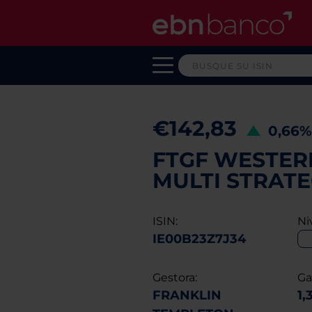
€142,83
0,66
FTGF WESTER
MULTI STRATE
ISIN:
Ni
IE00B23Z7J34
Gestora:
Ga
FRANKLIN
1,