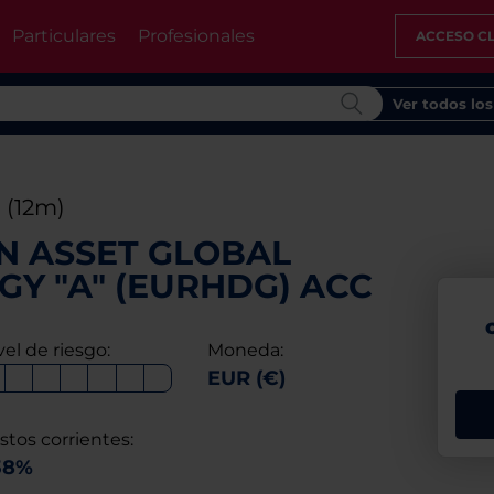
Particulares
Profesionales
ACCESO CL
Ver todos lo
%
(12m)
N ASSET GLOBAL
GY "A" (EURHDG) ACC
vel de riesgo:
Moneda:
EUR (€)
stos corrientes:
38%