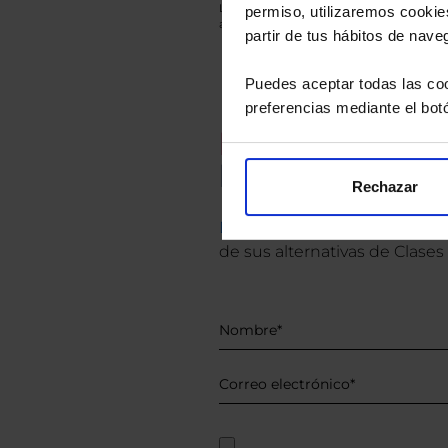
Los datos de rentabilidad mostrados hacen r
permiso, utilizaremos cookies
anterior a Valor Liquidativo actual con rein
partir de tus hábitos de nave
Puedes aceptar todas las coo
preferencias mediante el bot
Recomendad
Le hacemos un
Rechazar
Descárguese el archivo
e ind
de sus alternativas de Clases