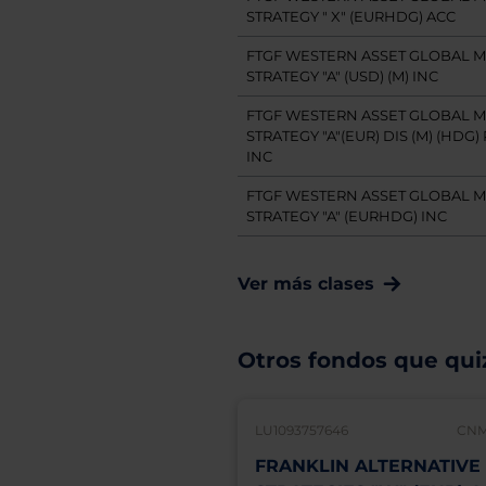
STRATEGY " X" (EURHDG) ACC
FTGF WESTERN ASSET GLOBAL M
STRATEGY "A" (USD) (M) INC
FTGF WESTERN ASSET GLOBAL M
STRATEGY "A"(EUR) DIS (M) (HDG) 
INC
FTGF WESTERN ASSET GLOBAL M
STRATEGY "A" (EURHDG) INC
Ver más clases
Otros fondos que quiz
LU1093757646
CNM
FRANKLIN ALTERNATIVE