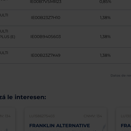
IE00B7VSMR23
0,85%
ULTI
IE00B23Z7H10
1,38%
ULTI
IE00B940S603
1,38%
PLUS (E)
ULTI
IE00B23Z7K49
1,38%
Datos de re
á le interesen:
V: 134
LU1586275403
CNMV: 134
LU130
FRANKLIN ALTERNATIVE
FRA