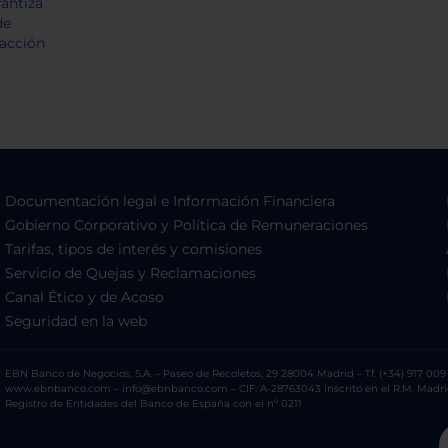
Documentación legal e Información Financiera
Gobierno Corporativo y Política de Remuneraciones
Tarifas, tipos de interés y comisiones
Servicio de Quejas y Reclamaciones
Canal Ético y de Acoso
Seguridad en la web
EBN Banco de Negocios, S.A. – Paseo de Recoletos, 29 28004 Madrid – Tf. (+34) 917 009 
www.ebnbanco.com – info@ebnbanco.com – CIF: A-28763043 Inscrito en el R.M. Madrid, T
Registro de Entidades del Banco de España con el nº 0211