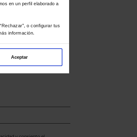
culan de Valor Liquidativo de la sesión
nos en un perfil elaborado a
tán en la divisa Euro.
“Rechazar”, o configurar tus
ás información.
rtera.
Aceptar
nviarán un estudio gratuito
vacidad
y consiento el