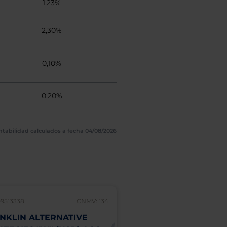
1,23%
2,30%
0,10%
0,20%
ntabilidad calculados a fecha 04/08/2026
9513338
CNMV: 134
LU1803069274
NKLIN ALTERNATIVE
FRANKLIN BIOTEC