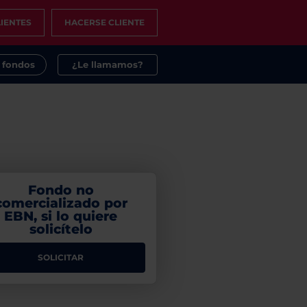
IENTES
HACERSE CLIENTE
s fondos
¿Le llamamos?
Fondo no
comercializado por
EBN, si lo quiere
solicítelo
SOLICITAR