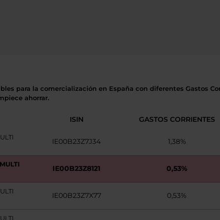
ibles para la comercialización en España con diferentes Gastos Cor
mpiece ahorrar.
ISIN
GASTOS CORRIENTES
ULTI
IE00B23Z7J34
1,38%
MULTI
IE00B23Z8121
0,53%
ULTI
IE00B23Z7X77
0,53%
ULTI