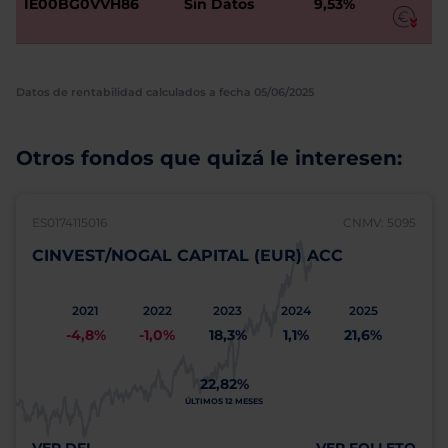
IE00BG0VVH86
Sin Datos
9,53%
Datos de rentabilidad calculados a fecha 05/06/2025
Otros fondos que quizá le interesen:
ES0174115016
CNMV: 5095
CINVEST/NOGAL CAPITAL (EUR) ACC
2021
2022
2023
2024
2025
-4,8%
-1,0%
18,3%
1,1%
21,6%
22,82%
ÚLTIMOS 12 MESES