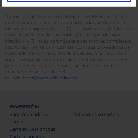
*Todos los datos que se muestran en EBN Banco, a menos
que se indique lo contrario, son propiedad de Allfunds . La
información aquí contenida: (1) es propiedad de Allfunds y /
o sus proveedores de contenido; (2) no se puede copiar ni
distribuir; y (3) no se garantiza que sea precisa, completa u
oportuna. Ni Allfunds ni EBN Banco ni sus proveedores de
contenido son responsables de los daños o pérdidas que
surjan del uso de esta información. Allfunds es uno de los
proveedores de datos e infraestructuras de mercados
financieros más grandes del
mundo.
https://www.allfunds.com
.
INVERSIÓN
Supermercado de
Valoramos su cartera
Fondos
Carteras Gestionadas
Cartera Liquidez