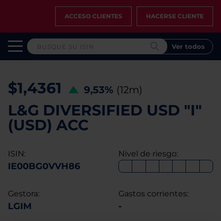
ACCESO CLIENTES
HACERSE CLIENTE
Ver todos
$1,4361
9,53%
(12m)
L&G DIVERSIFIED USD "I"
(USD) ACC
ISIN:
Nivel de riesgo:
IE00BG0VVH86
Gestora:
Gastos corrientes:
LGIM
-