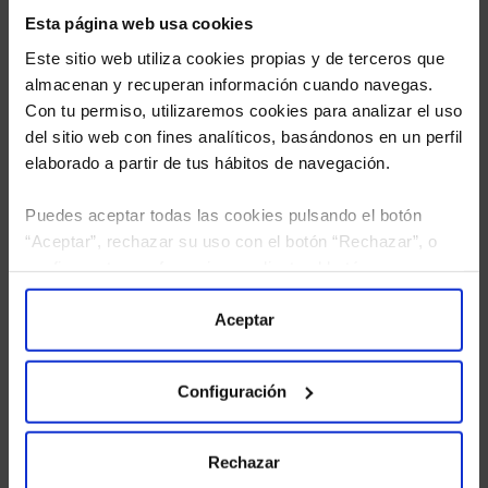
Esta página web usa cookies
Este sitio web utiliza cookies propias y de terceros que
almacenan y recuperan información cuando navegas.
Con tu permiso, utilizaremos cookies para analizar el uso
del sitio web con fines analíticos, basándonos en un perfil
elaborado a partir de tus hábitos de navegación.
Puedes aceptar todas las cookies pulsando el botón
He leído
la política de privacidad
y consiento el
“Aceptar”, rechazar su uso con el botón “Rechazar”, o
tratamiento de mis datos personales.
configurar tus preferencias mediante el botón
“Configuración”. Consulta nuestra
Política
de Cookies
para más información.
Aceptar
Configuración
Rechazar